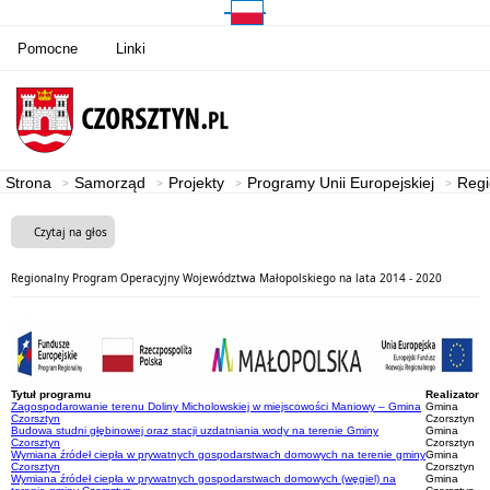
Pomocne
Linki
Strona
Samorząd
Projekty
Programy Unii Europejskiej
Regi
Czytaj na głos
Regionalny Program Operacyjny Województwa Małopolskiego na lata 2014 - 2020
Tytuł programu
Realizator
Zagospodarowanie terenu Doliny Micholowskiej w miejscowości Maniowy – Gmina
Gmina
Czorsztyn
Czorsztyn
Budowa studni głębinowej oraz stacji uzdatniania wody na terenie Gminy
Gmina
Czorsztyn
Czorsztyn
Wymiana źródeł ciepła w prywatnych gospodarstwach domowych na terenie gminy
Gmina
Czorsztyn
Czorsztyn
Wymiana źródeł ciepła w prywatnych gospodarstwach domowych (węgiel) na
Gmina