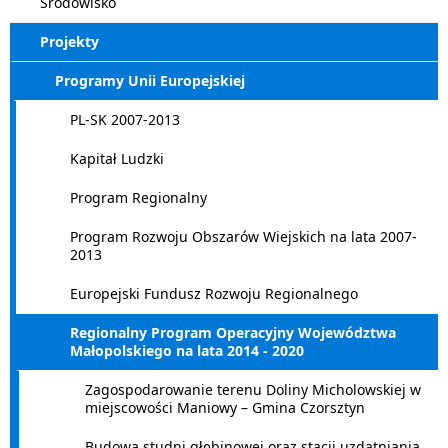
Środowisko
Projekty
Programy Unii Europejskiej
PL-SK 2007-2013
Kapitał Ludzki
Program Regionalny
Program Rozwoju Obszarów Wiejskich na lata 2007-
2013
Europejski Fundusz Rozwoju Regionalnego
Regionalny Program Operacyjny Województwa
Małopolskiego na lata 2014 - 2020
Zagospodarowanie terenu Doliny Micholowskiej w
miejscowości Maniowy – Gmina Czorsztyn
Budowa studni głębinowej oraz stacji uzdatniania