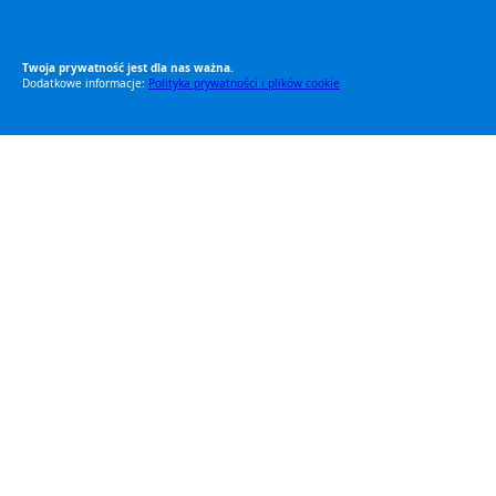
RODO Zgodne
RODO przyjazne narzędzia
Twoja prywatność jest dla nas ważna.
Dodatkowe informacje:
Polityka prywatności i plików cookie