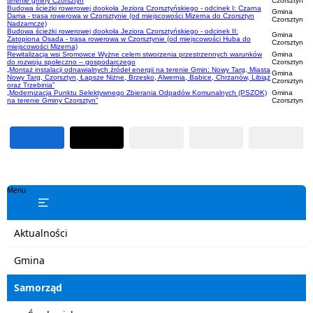
terenie gminy Czorsztyn
Czorsztyn
Budowa ścieżki rowerowej dookoła Jeziora Czorsztyńskiego - odcinek I: Czarna
Gmina
Dama - trasa rowerowa w Czorsztynie (od miejscowości Mizerna do Czorsztyn
Czorsztyn
Nadzamcze)
Budowa ścieżki rowerowej dookoła Jeziora Czorsztyńskiego - odcinek II:
Gmina
Zatopiona Osada - trasa rowerowa w Czorsztynie (od miejscowości Huba do
Czorsztyn
miejscowości Mizerna)
Rewitalizacja wsi Sromowce Wyżne celem stworzenia przestrzennych warunków
Gmina
do rozwoju społeczno – gospodarczego
Czorsztyn
„Montaż instalacji odnawialnych źródeł energii na terenie Gmin: Nowy Targ, Miasta
Gmina
Nowy Targ, Czorsztyn, Łapsze Niżne, Brzesko, Alwernia, Babice, Chrzanów, Libiąż
Czorsztyn
oraz Trzebinia”
„Modernizacja Punktu Selektywnego Zbierania Odpadów Komunalnych (PSZOK)
Gmina
na terenie Gminy Czorsztyn”
Czorsztyn
Menu
Aktualności
Gmina
Samorząd