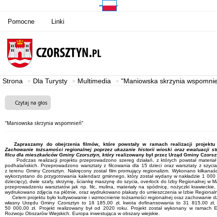
Pomocne
Linki
Strona
Dla Turysty
Multimedia
"Maniowska skrzynia wspomni
Czytaj na głos
"Maniowska skrzynia wspomnień"
Zapraszamy do obejrzenia filmów, które powstały w ramach realizacji projekt
Zachowanie tożsamości regionalnej poprzez ukazanie historii wioski oraz ewaluacji st
filcu dla mieszkańców Gminy Czorsztyn, który
realizowany był przez Urząd Gminy Czors
Podczas realizacji projektu przeprowadzono szereg działań, z których powstał materiał p
podhalańskich. Przeprowadzono warsztaty z filcowania dla 15 dzieci oraz warsztaty z szyci
z terenu Gminy Czorsztyn. Nakręcony został film promujący regionalizm. Wykonano kilkanaści
wykorzystano do przygotowania kalendarz gminnego, który został wydany w nakładzie 1 000 
dziecięcy), dwie szafy, skrzynię, ściankę maszynę do szycia, overlock do Izby Regionalnej w
przeprowadzeniu warsztatów jak np. filc, mulina, materiały na spódnicę, nożyczki krawieckie, 
wydrukowano zdjęcia na płótnie, oraz wydrukowano plakaty do umieszczenia w Izbie Regional
Celem projektu było kultywowanie i wzmocnienie tożsamości regionalnej oraz zachowanie d
własny Urzędu Gminy Czorsztyn to 18 185,00 zł, kwota dofinansowania to 31 815,00 zł, n
50 000,00 zł. Projekt realizowany był od 2020 roku. Projekt został wykonany w ramach
Rozwoju Obszarów Wiejskich. Europa inwestująca w obszary wiejskie.