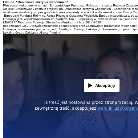
Film pn. "Maniowska skrzynia wspomnień"
Film został wykonany w ramach Europejskiego Funduszu Rolnego na rzecz Rozwoju Obszarów
wiejskie. Zrealizowany został z projektu pn. „Maniowska skrzynia wspomnień”. Zachowanie tożsa
wioski oraz ewaluacji strojów góralskich oraz warsztaty szycia i filcu dla mieszkańców Gminy Czo
“Europejski Fundusz Rolny na Rzecz Rozwoju Obszarów Wiejskich: Europa inwestująca w obszar
Operacja jest współfinansowana ze środków Unii Europejskiej w ramach działania "Wsparcie
LEADER" Programu Rozwoju Obszarów Wiejskich na lata 2014-2020
poddziałanie 19.2 „Rozwój działalności gospodarczej oraz Zachowanie tożsamości regionalnej”
Operacja realizowana jest w ramach Strategii Rozwoju Lokalnego kierowanego przez spo
Lokalna Grupa Działania „Gorce-Pieniny”
Akceptuję
Ta treść jest hostowana przez stronę trzecią. 
zewnętrzną treść, akceptujesz
warunki użytkowani