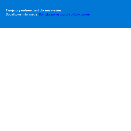
RODO Zgodne
RODO przyjazne narzędzia
Twoja prywatność jest dla nas ważna.
Dodatkowe informacje:
Polityka prywatności i plików cookie