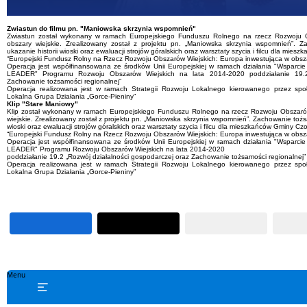
RODO - Dostęp dla źródeł zewnętrznych zablokowany. Wy
Wyraź zgodę
Zwiastun do filmu pn. "Maniowska skrzynia wspomnień"
Zwiastun został wykonany w ramach Europejskiego Funduszu Rolnego na rzecz Rozwoju O
obszary wiejskie. Zrealizowany został z projektu pn. „Maniowska skrzynia wspomnień”. Z
ukazanie historii wioski oraz ewaluacji strojów góralskich oraz warsztaty szycia i filcu dla mies
“Europejski Fundusz Rolny na Rzecz Rozwoju Obszarów Wiejskich: Europa inwestująca w obszar
Operacja jest współfinansowana ze środków Unii Europejskiej w ramach działania "Wsparcie
LEADER" Programu Rozwoju Obszarów Wiejskich na lata 2014-2020 poddziałanie 19.2 
Zachowanie tożsamości regionalnej”
Operacja realizowana jest w ramach Strategii Rozwoju Lokalnego kierowanego przez spo
Lokalna Grupa Działania „Gorce-Pieniny”
Klip "Stare Maniowy"
Klip został wykonany w ramach Europejskiego Funduszu Rolnego na rzecz Rozwoju Obszarów
wiejskie. Zrealizowany został z projektu pn. „Maniowska skrzynia wspomnień”. Zachowanie tożsa
wioski oraz ewaluacji strojów góralskich oraz warsztaty szycia i filcu dla mieszkańców Gminy Czo
“Europejski Fundusz Rolny na Rzecz Rozwoju Obszarów Wiejskich: Europa inwestująca w obszar
Operacja jest współfinansowana ze środków Unii Europejskiej w ramach działania "Wsparcie
LEADER" Programu Rozwoju Obszarów Wiejskich na lata 2014-2020
poddziałanie 19.2 „Rozwój działalności gospodarczej oraz Zachowanie tożsamości regionalnej”
Operacja realizowana jest w ramach Strategii Rozwoju Lokalnego kierowanego przez spo
Lokalna Grupa Działania „Gorce-Pieniny”
Menu