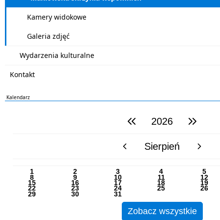
Kamery widokowe
Galeria zdjęć
Wydarzenia kulturalne
Kontakt
Kalendarz
2026
poprzedni rok
następny rok
Sierpień
poprzedni miesiąc
następny m
PN
WT
ŚR
CZ
PI
SO
NI
1
2
3
4
5
8
9
10
11
12
15
16
17
18
19
22
23
24
25
26
29
30
31
Zobacz wszystkie