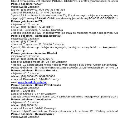
Obiekt oznakowany jest tabliczką POKOJE GOŚCINNE z nr 066 gwarantującą, że spełnia
Pokoje gościnne "GABI"
miejscowość: Czorsztyn
telefon: (18) 2650401, 605 769 314 lub 315
adres: ul. Pienińska 11, 34-440 Czorsztyn
5 pokoi 2 i 3 osobowych z łazienkami oraz TV, 11 całorocznych miejsc noclegowych, ane
dyspozycji 2 rowery i 2 kajaki. Obiekt oznakowany jest tabliczką POKOJE GOŚCINNE z n
Pokoje gościnne - AVITA
miejscowość: Czorsztyn
telefon: (18) 2650437, 504690415
adres: ul. Turystyczna 7, 34-440 Czorsztyn
3 pokoje z łazienką i WC - 9 sezonowych (od maja do września) miejsc noclegowych. O
Pokoje gościnne - Agnieszka Bochniak
miejscowość: Czorsztyn
telefon: (18) 2750427
adres: ul. Turystyczna 27, 34-440 Czorsztyn
5 pokoi, 16 całorocznych miejsc noclegowych, parking strzeżony, boisko do koszykówk
turystycznych.
Pokoje gościnne - Antonina Błachut
miejscowość: Czorsztyn
telefon: (18) 2650336, 506762270
adres: ul. Drohojowskich 24, 34-440 Czorsztyn
4 pokoje, 12 całorocznych miejsc noclegowych, parking przy domu. Obiekt oznakowany
Pokoje Gościnne Pani Antoniny Błachut z miejscowości ul. Drohojowskich 24, 34-440 Cz
Pokoje gościnne - Barbara Gorlicka
miejscowość: Czorsztyn
telefon: (18) 2650405, 0889880036
adres: ul. Pienińska 3, 34-440 Czorsztyn
www:
www.bgorlick.webd.pl
Pokoje gościnne - Halina Pawlikowska
miejscowość: Czorsztyn
telefon: 783865467
adres: ul. Krótka 3, 34-440 Czorsztyn
3 pokoje z własnymi łazienkami i WC. 7 całorocznych miejsc noclegowych, parking prz
Pokoje gościnne - Jan Milaniak
miejscowość: Czorsztyn
telefon: (18) 2650454
adres: ul. Leśna 9, 34-440 Czorsztyn
5 pokoi, w tym 2 dwuosobowe. Pokoje całoroczne, z łazienkami i WC. Parking, sala ko
Pokoje gościnne - Ryszard Marek
miejscowość: Czorsztyn