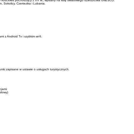
y kościołek pochodzący z XV w., wpisany na listę światowego dziedzictwa UNESCO.
Sokolicy, Czertezika i Lubania.
 z Android Tv i szybkim wi-fi.
unki zapisane w ustawie o usługach turystycznych.
cjami:
odowy)