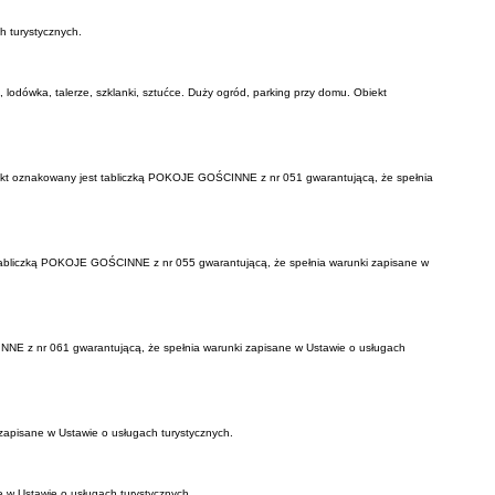
h turystycznych.
 lodówka, talerze, szklanki, sztućce. Duży ogród, parking przy domu. Obiekt
 Obiekt oznakowany jest tabliczką POKOJE GOŚCINNE z nr 051 gwarantującą, że spełnia
t tabliczką POKOJE GOŚCINNE z nr 055 gwarantującą, że spełnia warunki zapisane w
ŚCINNE z nr 061 gwarantującą, że spełnia warunki zapisane w Ustawie o usługach
apisane w Ustawie o usługach turystycznych.
 w Ustawie o usługach turystycznych.