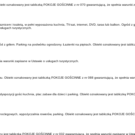
Obiekt oznakowany jest tabliczką POKOJE GOŚCINNE z nr 070 gwarantującą, że spełnia warunki z
nicem i toaletą, w pełni wyposażona kuchnia, TV-sat, internet, DVD, taras lub balkon. Ogród z gr
sługach turystycznych.
ród z grilem. Parking na podwórku ogrodzony. Łazienki na piętrach. Obiekt oznakowany jest ta
 warunki zapisane w Ustawie o usługach turystycznych.
omu. Obiekt oznakowany jest tabliczką POKOJE GOŚCINNE z nr 088 gwarantującą, że spełnia waru
o dyspozycji gości kuchnia, plac zabaw dla dzieci i parking. Obiekt oznakowany jest tabliczką 
 noclegowych, wypożyczalnia rowerów, parking. Obiekt oznakowany jest tabliczką POKOJE GOŚCI
ny jest tabliczką POKOJE GOŚCINNE z nr 032 gwarantującą, że spełnia warunki zapisane w Usta