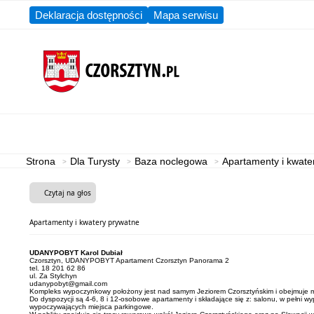
Deklaracja dostępności
Mapa serwisu
Aktualności
Gmina
Strona
Dla Turysty
Baza noclegowa
Apartamenty i kwate
Czytaj na głos
Apartamenty i kwatery prywatne
UDANYPOBYT Karol Dubiał
Czorsztyn, UDANYPOBYT Apartament Czorsztyn Panorama 2
tel. 18 201 62 86
ul. Za Stylchyn
udanypobyt@gmail.com
Kompleks wypoczynkowy położony jest nad samym Jeziorem Czorsztyńskim i obejmuje m
Do dyspozycji są 4-6, 8 i 12-osobowe apartamenty i składające się z: salonu, w pełni w
wypoczywających miejsca parkingowe.