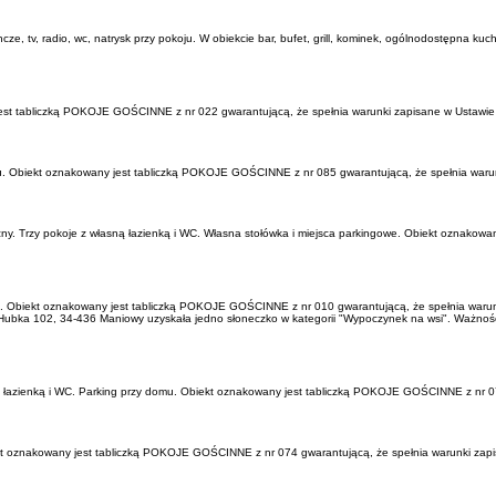
e, tv, radio, wc, natrysk przy pokoju. W obiekcie bar, bufet, grill, kominek, ogólnodostępna ku
jest tabliczką POKOJE GOŚCINNE z nr 022 gwarantującą, że spełnia warunki zapisane w Ustawie 
mu. Obiekt oznakowany jest tabliczką POKOJE GOŚCINNE z nr 085 gwarantującą, że spełnia warun
zny. Trzy pokoje z własną łazienką i WC. Własna stołówka i miejsca parkingowe. Obiekt oznako
. Obiekt oznakowany jest tabliczką POKOJE GOŚCINNE z nr 010 gwarantującą, że spełnia warunk
 Hubka 102, 34-436 Maniowy uzyskała jedno słoneczko w kategorii "Wypoczynek na wsi". Ważność 
 łazienką i WC. Parking przy domu. Obiekt oznakowany jest tabliczką POKOJE GOŚCINNE z nr 07
ekt oznakowany jest tabliczką POKOJE GOŚCINNE z nr 074 gwarantującą, że spełnia warunki zapi