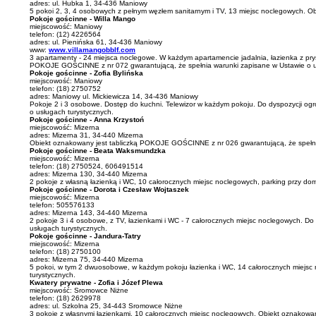
adres: ul. Hubka 1, 34-436 Maniowy
5 pokoi 2, 3, 4 osobowych z pełnym węzłem sanitarnym i TV, 13 miejsc noclegowych. 
Pokoje gościnne - Willa Mango
miejscowość: Maniowy
telefon: (12) 4226564
adres: ul. Pienińska 61, 34-436 Maniowy
www:
www.villamangobblf.com
3 apartamenty - 24 miejsca noclegowe. W każdym apartamencie jadalnia, łazienka z prysz
POKOJE GOŚCINNE z nr 072 gwarantującą, że spełnia warunki zapisane w Ustawie o u
Pokoje gościnne - Zofia Bylińska
miejscowość: Maniowy
telefon: (18) 2750752
adres: Maniowy ul. Mickiewicza 14, 34-436 Maniowy
Pokoje 2 i 3 osobowe. Dostęp do kuchni. Telewizor w każdym pokoju. Do dyspozycji og
o usługach turystycznych.
Pokoje gościnne - Anna Krzystoń
miejscowość: Mizerna
adres: Mizerna 31, 34-440 Mizerna
Obiekt oznakowany jest tabliczką POKOJE GOŚCINNE z nr 026 gwarantującą, że spełnia
Pokoje gościnne - Beata Waksmundzka
miejscowość: Mizerna
telefon: (18) 2750524, 606491514
adres: Mizerna 130, 34-440 Mizerna
2 pokoje z własną łazienką i WC, 10 całorocznych miejsc noclegowych, parking przy d
Pokoje gościnne - Dorota i Czesław Wojtaszek
miejscowość: Mizerna
telefon: 505576133
adres: Mizerna 143, 34-440 Mizerna
2 pokoje 3 i 4 osobowe, z TV, łazienkami i WC - 7 całorocznych miejsc noclegowych. D
usługach turystycznych.
Pokoje gościnne - Jandura-Tatry
miejscowość: Mizerna
telefon: (18) 2750100
adres: Mizerna 75, 34-440 Mizerna
5 pokoi, w tym 2 dwuosobowe, w każdym pokoju łazienka i WC, 14 całorocznych miejsc
turystycznych.
Kwatery prywatne - Zofia i Józef Plewa
miejscowość: Sromowce Niżne
telefon: (18) 2629978
adres: ul. Szkolna 25, 34-443 Sromowce Niżne
3 pokoje z własnymi łazienkami, 10 całorocznych miejsc noclegowych. Obiekt oznakowa