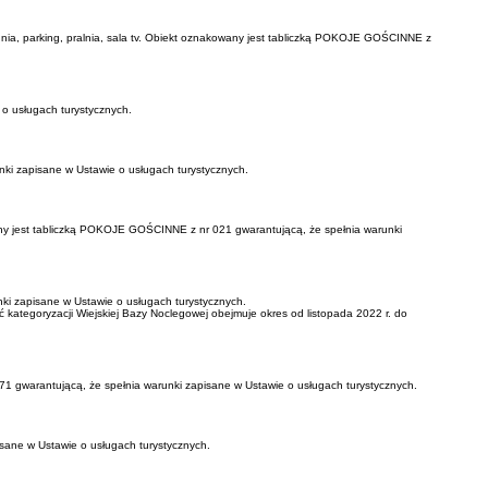
chnia, parking, pralnia, sala tv. Obiekt oznakowany jest tabliczką POKOJE GOŚCINNE z
o usługach turystycznych.
ki zapisane w Ustawie o usługach turystycznych.
wany jest tabliczką POKOJE GOŚCINNE z nr 021 gwarantującą, że spełnia warunki
i zapisane w Ustawie o usługach turystycznych.
kategoryzacji Wiejskiej Bazy Noclegowej obejmuje okres od listopada 2022 r. do
1 gwarantującą, że spełnia warunki zapisane w Ustawie o usługach turystycznych.
sane w Ustawie o usługach turystycznych.