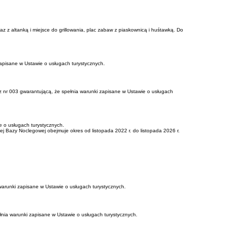
z z altanką i miejsce do grillowania, plac zabaw z piaskownicą i huśtawką. Do
apisane w Ustawie o usługach turystycznych.
z nr 003 gwarantującą, że spełnia warunki zapisane w Ustawie o usługach
 o usługach turystycznych.
ej Bazy Noclegowej obejmuje okres od listopada 2022 r. do listopada 2026 r.
arunki zapisane w Ustawie o usługach turystycznych.
nia warunki zapisane w Ustawie o usługach turystycznych.