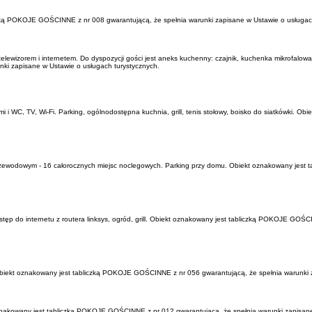
czką POKOJE GOŚCINNE z nr 008 gwarantującą, że spełnia warunki zapisane w Ustawie o usługac
elewizorem i internetem. Do dyspozycji gości jest aneks kuchenny: czajnik, kuchenka mikrofalowa,
ki zapisane w Ustawie o usługach turystycznych.
 i WC, TV, Wi-Fi. Parking, ogólnodostępna kuchnia, grill, tenis stołowy, boisko do siatkówki.
ezprzewodowym - 16 całorocznych miejsc noclegowych. Parking przy domu. Obiekt oznakowany jes
ostęp do internetu z routera linksys, ogród, grill. Obiekt oznakowany jest tabliczką POKOJE GO
biekt oznakowany jest tabliczką POKOJE GOŚCINNE z nr 056 gwarantującą, że spełnia warunki z
nakowany jest tabliczką POKOJE GOŚCINNE z nr 012 gwarantującą, że spełnia warunki zapisane