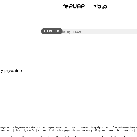
CTRL
+ K
Szukaj
Samorząd
Dla Mieszkańca
ry prywatne
iejsca noclegowe w całorocznych apartamentach oraz domkach turystycznych. Z apartamentów m
yposażonej kuchni, części jadalnej, łazienek z prysznicem i toaletą. W apartamentach dostępna j