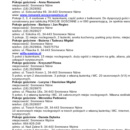
Pokoje gościnne - Anna Romanek
miejscowość: Sromowce Niżne
telefon: (18) 2628082
adres: ul. Sobczańska 69, 34-443 Sromowce Niżne
www:
www.romanek.wczasywpolsce.pl
Pokoje 2, 3, 4 osobowe z TV, łazienkami, część pokoi z balkonami. Do dyspozycji gości 
oznakowany jest tabliczką POKOJE GOŚCINNE z nr 090 gwarantującą, że spełnia warun
Pokoje gościnne - Barbara i Jan Regiec
miejscowość: Sromowce Niżne
telefon: (18) 2628027
adres: ul. Szkolna 41, 34-443 Sromowce Niżne
3 pokoje, 11 miejsc noclegowych, 2 łazienki, aneks kuchenny, parking przy domu, miej
Pokoje gościnne - Bożena i Tadeusz Migdał
miejscowość: Sromowce Niżne
telefon: (18) 2629904, 784575754
adres: ul. Flisacka 6, 34-443 Sromowce Niżne
www:
willa-sawina.pl
5 pokoi z łazienkami, 15 miejsc noclegowych, duży ogród z miejscem na grila, altana,
usługach turystycznych.
Pokoje gościnne - Krzysztof Plewa
miejscowość: Sromowce Niżne
telefon: (18) 2629999
adres: ul. Trzech Koron 1, 34-443 Sromowce Niżne
5 pokoi, w tym 2 dwuosobowe. 3 pokoje z własną łazienką i WC. 20 sezonowych (V-X) 
turystycznych.
Pokoje gościnne - Lucyna i Stanisław Migdał
miejscowość: Sromowce Niżne
telefon: (18) 2629970
adres: ul. Flisacka 18a, 34-443 Sromowce Niżne
5 pokoi, 4 z własną łazienką i WC. 18 całorocznych miejsc noclegowych. Własna stołó
Pokoje gościnne - Weronika Patlewicz
miejscowość: Sromowce Niżne
telefon: (18) 2628007
adres: ul. Trzech Koron 28, 34-443 Sromowce Niżne
10 sezonowych miejsc noclegowych w trzech pokojach z własną łazienką i WC. Internet,
turystycznych.
Pokoje gościnne - Danuta Dębska
miejscowość: Sromowce Wyżne
telefon: 664-926-249
adres: ul. Nad Zalew 9, 34-443 Sromowce Wyżne
8 pokoi, w tym 2 dwuosobe - 24 całoroczne miejsca noclegowe. Parking przy domu. Nied