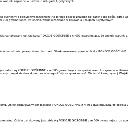
 warunki zapisane w ustawie o usługach turystycznych.
ks kuchenny z pełnym wyposażeniem. Na terenie posesji znajduje się parking dla gości, ogród wra
r 006 gwarantującą, że spełnia warunki zapisane w Ustawie o usługach turystycznych.
biekt oznakowany jest tabliczką POKOJE GOŚCINNE z nr 052 gwarantującą, że spełnia warunki z
i, ścieżka zdrowia, pokój zabaw dla dzieci. Obiekt oznakowany jest tabliczką POKOJE GOŚCINNE 
 jest tabliczką POKOJE GOŚCINNE z nr 005 gwarantującą, że spełnia warunki zapisane w Ustawie
orsztyn, uzyskała dwa słoneczka w kategorii "Wypoczynek na wsi". Ważność kategoryzacji Wiejski
y domu. Obiekt oznakowany jest tabliczką POKOJE GOŚCINNE z nr 053 gwarantującą, że spełnia w
nferencyjna. Obiekt oznakowany jest tabliczką POKOJE GOŚCINNE z nr 009 gwarantującą, że speł