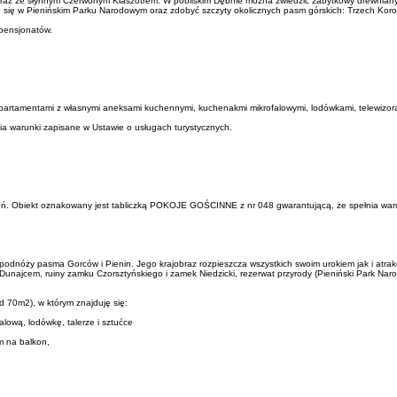
i wraz ze słynnym Czerwonym Klaszotrem. W pobliskim Dębnie można zwiedzić zabytkowy drewnian
 w Pienińskim Parku Narodowym oraz zdobyć szczyty okolicznych pasm górskich: Trzech Koron, 
 pensjonatów.
artamentami z własnymi aneksami kuchennymi, kuchenakmi mikrofalowymi, lodówkami, telewizorami
 warunki zapisane w Ustawie o usługach turystycznych.
pień. Obiekt oznakowany jest tabliczką POKOJE GOŚCINNE z nr 048 gwarantującą, że spełnia war
dnóży pasma Gorców i Pienin. Jego krajobraz rozpieszcza wszystkich swoim urokiem jak i atrak
 Dunajcem, ruiny zamku Czorsztyńskiego i zamek Niedzicki, rezerwat przyrody (Pieniński Park Nar
 70m2), w którym znajduję się:
alową, lodówkę, talerze i sztućce
em na balkon,