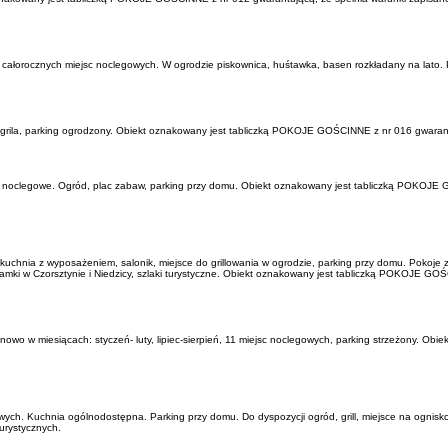
20 całorocznych miejsc noclegowych. W ogrodzie piskownica, huśtawka, basen rozkładany na la
 grila, parking ogrodzony. Obiekt oznakowany jest tabliczką POKOJE GOŚCINNE z nr 016 gwarant
ca noclegowe. Ogród, plac zabaw, parking przy domu. Obiekt oznakowany jest tabliczką POKOJE
uchnia z wyposażeniem, salonik, miejsce do grillowania w ogrodzie, parking przy domu. Pokoje z
, zamki w Czorsztynie i Niedzicy, szlaki turystyczne. Obiekt oznakowany jest tabliczką POKOJE 
o w miesiącach: styczeń- luty, lipiec-sierpień, 11 miejsc noclegowych, parking strzeżony. Ob
wych. Kuchnia ogólnodostępna. Parking przy domu. Do dyspozycji ogród, grill, miejsce na ognisk
urystycznych.