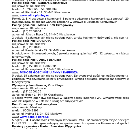
Pokoje gościnne - Barbara Bednarczyk
miejscowość: Kluszkowce
telefon: 18 2650650, 508904734
adres: ul. Pienińska 11, 34-440 Kluszkowce
www:
www.willa.pieniny.net
Pokoje 2, 3, 4 osobowe z łazienkami, 3 pokoje podwójne z łazienkami, sala spotkań, 
gwarantującą, że spełnia warunki zapisane w Ustawie o usługach turystycznych.
Pokoje gościnne - Maria i Piotr Brzegowscy
miejscowość: Kluszkowce
telefon: (18) 2650664
adres: ul. Jakuba Bąka 61, 34-440 Kluszkowce
2 pokoje, 8 całorocznych miejsc noclegowych, aneks kuchenny, duży ogród, miejsce na
Pokoje gościnne BARBARA
miejscowość: Kluszkowce
telefon: (18) 2650615
adres: ul. Kamieniarska 29, 34-440 Kluszkowce
9 pokoi, w tym 6 dwuosobowych, 6 pokoi z własną łązienką i WC, 32 całoroczne miejs
turystycznych.
Pokoje gościnne u Anny i Dariusza
miejscowość: Kluszkowce
telefon: (18) 2750838, 693680318
adres: ul. Przemysłowa 9, 34-440 Kluszkowce
www:
POKOJE GOŚCINNE U ANNY I DARIUSZA
5 pokoi, 15 całorocznych miejsc noclegowych. Do dyspozycji gości jest ogólnodostępna k
żeglarska, wypożyczalnia sprzętu pływającego, wyciąg narciarski, letni tor saneczkowy
turystycznych.
Wynajem pokoi - Renata, Piotr Chryc
miejscowość: Kluszkowce
telefon: (18) 2650155
adres: ul. Borek 1, 34-440 Kluszkowce
4 pokoje w tym jeden dwuosobowy, w każdym pokoju łazienka i WC, wynajmowane sezonow
warunki zapisane w ustawie o usługach turystycznych.
Dom Gościnny u Bednarczyków
miejscowość: Maniowy
telefon: 666842397
adres: ul. Hubka 81, 34-436 Maniowy
www:
www.pokoje-gorce.pl
5 pokoi 2, 3, 4 osobowych z własnymi łazienkami i WC - 12 całorocznych miejsc noclego
GOŚCINNE z nr 045 gwarantującą, że spełnia warunki zapisane w Ustawie o usługach t
Kwatery prywatne - Maria i Stanisław Węgrzyniak