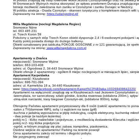
W pobliżu znajdują się trasy rowerowe wokół Jeziora Czorsztyńskiego oraz na Słowacj
W Sromowcach Wyżnych można skorzystać ze spływu przełomem Dunajca znajdującego się
Istnieje możliwość zwiedzania riun zamku w Czorsztynie i zamku Dunajec w Niedzicy.
W pobliżu atrakcja - Osada Czorsztyn - skansen turystyczny z kompleksem starych willi i
Zapraszamy na stronę:
https://udanypobyt.pl/
Willa Magdalena (noclegi Magdalena Regiec)
Sromowce Niżne
tel. 663 485 231
ul. Trzech Koron 59
Położony u samych stóp Trzech Koron obiekt dysponuje 2,4 i 6-osobowymi pokojami i ap
Każdy pokój posiada dostęp do dużego balkonu.
Obiekt oznakowany jest tabliczką POKOJE GOŚCINNE z nr 121 gwarantującą, że spełnia
Zapraszamy na stronę:
www.willamagdalena.com.pl
Apartamenty u Znańca
miejscowość: Sromowne Wyżne
telefon: 663-103-408
adres: ul. Ogrodowa 2, 34-443 Sromowce Wyżne
Obiekt oferuje 2 apartamnety - ogółem 8 miejsc noclegowych w miesiącach lipiec, sier
Apartament Karpetówka
miejscowość: Kluszkowce
telefon: 696-761-394
adres: ul. Karmelicka 18 a, 34-440 Kluszkowce
www:
https://www.facebook.com/Apartament-Karpet%C3%B3wka-103269408642220/
Apartament na wyłączność znajduję się w Kluszkowcach nad Jeziorem Czorsztyńskim u po
-latem-plaża, tor saneczkowy, szlaki górskie, ścieżka rowerowa (oddalona 200m.), spływ
-zimą-stok narciarski, trasy biegowe Czorsztyn-ski, (oddalone 800m), kuligi.
Oferujemy Państwu apartament przystosowany dla 6 osób (całość apartamentu to ponad
-salon z TV(darmowe WiFi), sofą i z wyjściem na taras (grill)
-kuchnia z jadalnią wyposażona w płytę indukcyjną, czajnik elektryczny, kuchenkę mikrof
- dwa pokoje (w każdym łazienka)
pokój nr.1 - łóżko małżeńskie i pojedyncze, z możliwością dostawienia łóżeczka i wyjści
pokój nr.2- trzy łóżka pojedyncze
-ogród, w którym znajduję się plac zabaw, trampolina, piaskownica.
Osobne wejście do apartamentu! Parking na terenie posesji!
Cena apartamentu zależy od terminu i długości pobytu.
Nie przyjmujemy zwierząt!