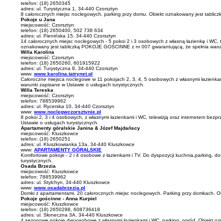
telefon: (18) 2650345
adres: ul. Turystyczna 1, 34-440 Czorsztyn
8 całorocznych miejsc noclegowych, parking przy domu. Obiekt oznakowany jest tabli
Pokoje u Jana
miejscowość: Czorsztyn
telefon: (18) 2650400, 502 738 634
adres: ul. Pienińska 15, 34-440 Czorsztyn
14 całorocznych miejsc noclegowych - 5 pokoi 2 i 3 osobowych z własną łazienkę i WC, t
oznakowany jest tabliczką POKOJE GOŚCINNE z nr 007 gwarantującą, że spełnia warun
Willa Karolina
miejscowość: Czorsztyn
telefon: (18) 2650260, 601915922
adres: ul. Turystyczna 8, 34-440 Czorsztyn
www:
www.karolina.tatrynet.pl
Całoroczne miejsca noclegowe w 11 pokojach 2, 3, 4, 5 osobowych z własnymi łazienkami
warunki zapisane w Ustawie o usługach turystycznych.
Willa Tereska
miejscowość: Czorsztyn
telefon: 788539962
adres: ul. Rycerska 10, 34-440 Czorsztyn
www:
www.noclegwczorsztynie.pl
8 pokoi 2, 3 i 4 osobowych, z własnymi łazienkami i WC, telewizją oraz internetem b
Ustawie o usługach turystycznych.
Apartamenty góralskie Janina & Józef Majdańscy
miejscowość: Kluszkowce
telefon: (18) 2650251
adres: ul. Kluszkowianka 13a, 34-440 Kluszkowce
www:
APARTAMENTY GÓRALSKIE
Komfortowe pokoje - 2 i 4 osobowe z łazienkami i TV. Do dyspozycji kuchnia,parking, d
turystycznych.
Osada Brzezia
miejscowość: Kluszkowce
telefon: 788539962
adres: ul. Stylchyn, 34-440 Kluszkowce
www:
www.osadabrzezia.pl
Domki z apartamentami. 20 całorocznych miejsc noclegowych. Parking przy domkach. O
Pokoje gościnne - Anna Kurpiel
miejscowość: Kluszkowce
telefon: (18) 2650298, 608736418
adres: ul. Słoneczna 3A, 34-440 Kluszkowce
4 sezonowe pokoje dwuosobowe z własnymi łazienkami i WC, parking, ogród. Obiekt oz