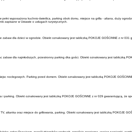
w pełni wyposażona kuchnio-świetlica, parking obok domu, miejsce na grilla - altana, duży ogro
ki zapisane w Ustawie o usługach turystycznych.
sce zabaw dla dzieci w ogrodzie. Obiekt oznakowany jest tabliczką POKOJE GOŚCINNE z nr 031 g
 plac zabaw dla najmłodszych, przestronny parking dka gości. Obiekt oznakowany jest tabliczką
miejsc noclegowych. Parking przed domem. Obiekt oznakowany jest tabliczką POKOJE GOŚCINNE 
wka i parking. Obiekt oznakowany jest tabliczką POKOJE GOŚCINNE z nr 029 gwarantującą, że spe
 TV, altanka oraz miejsce do grillowania, parking. Obiekt oznakowany jest tabliczką POKOJE G
aleko: spływ Dunajcem, zespół zbiorników wodnych, przejście graniczne, wyciąg narciarski, zam