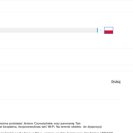
Kliknij aby wyszukać za 
Dla Turysty
Kontakt
Drukuj
ożna podziwiać Jezioro Czorsztyńskie oraz panoramę Tatr.
est bezpłatna, bezprzewodowa sieć Wi-Fi. Na terenie obiektu do dyspozycji