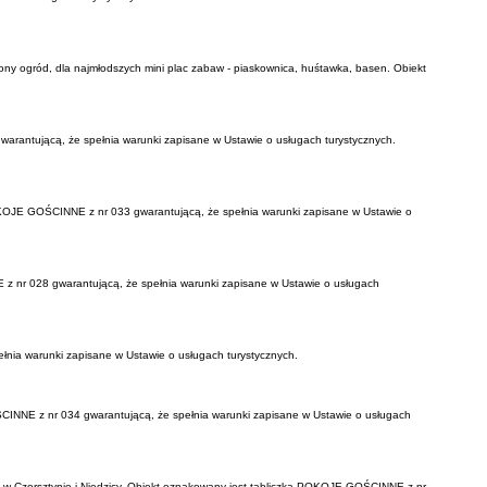
dzony ogród, dla najmłodszych mini plac zabaw - piaskownica, huśtawka, basen. Obiekt
warantującą, że spełnia warunki zapisane w Ustawie o usługach turystycznych.
 POKOJE GOŚCINNE z nr 033 gwarantującą, że spełnia warunki zapisane w Ustawie o
z nr 028 gwarantującą, że spełnia warunki zapisane w Ustawie o usługach
łnia warunki zapisane w Ustawie o usługach turystycznych.
OŚCINNE z nr 034 gwarantującą, że spełnia warunki zapisane w Ustawie o usługach
ki w Czorsztynie i Niedzicy. Obiekt oznakowany jest tabliczką POKOJE GOŚCINNE z nr