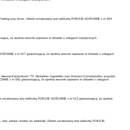
to. Parking przy domu. Obiekt oznakowany jest tabliczką POKOJE GOŚCINNE z nr 063
ującą, że spełnia warunki zapisane w Ustawie o usługach turystycznych.
 GOŚCINNE z nr 017 gwarantującą, że spełnia warunki zapisane w Ustawie o usługach
 własnymi łazienkami i TV. Niedaleko: kąpielisko nad Jeziorem Czorsztyńskim, przystań
GOŚCINNE z nr 062 gwarantującą, że spełnia warunki zapisane w Ustawie o usługach
iekt oznakowany jest tabliczką POKOJE GOŚCINNE z nr 013 gwarantującą, że spełnia
o, plac zabaw i boisko do siatkówki. Obiekt oznakowany jest tabliczką POKOJE