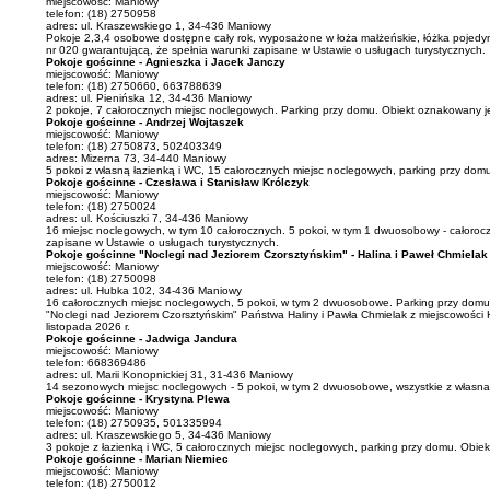
miejscowość: Maniowy
telefon: (18) 2750958
adres: ul. Kraszewskiego 1, 34-436 Maniowy
Pokoje 2,3,4 osobowe dostępne cały rok, wyposażone w łoża małżeńskie, łóżka pojedyncz
nr 020 gwarantującą, że spełnia warunki zapisane w Ustawie o usługach turystycznych.
Pokoje gościnne - Agnieszka i Jacek Janczy
miejscowość: Maniowy
telefon: (18) 2750660, 663788639
adres: ul. Pienińska 12, 34-436 Maniowy
2 pokoje, 7 całorocznych miejsc noclegowych. Parking przy domu. Obiekt oznakowany 
Pokoje gościnne - Andrzej Wojtaszek
miejscowość: Maniowy
telefon: (18) 2750873, 502403349
adres: Mizerna 73, 34-440 Maniowy
5 pokoi z własną łazienką i WC, 15 całorocznych miejsc noclegowych, parking przy do
Pokoje gościnne - Czesława i Stanisław Królczyk
miejscowość: Maniowy
telefon: (18) 2750024
adres: ul. Kościuszki 7, 34-436 Maniowy
16 miejsc noclegowych, w tym 10 całorocznych. 5 pokoi, w tym 1 dwuosobowy - całoroc
zapisane w Ustawie o usługach turystycznych.
Pokoje gościnne "Noclegi nad Jeziorem Czorsztyńskim" - Halina i Paweł Chmielak
miejscowość: Maniowy
telefon: (18) 2750098
adres: ul. Hubka 102, 34-436 Maniowy
16 całorocznych miejsc noclegowych, 5 pokoi, w tym 2 dwuosobowe. Parking przy domu
"Noclegi nad Jeziorem Czorsztyńskim" Państwa Haliny i Pawła Chmielak z miejscowości
listopada 2026 r.
Pokoje gościnne - Jadwiga Jandura
miejscowość: Maniowy
telefon: 668369486
adres: ul. Marii Konopnickiej 31, 31-436 Maniowy
14 sezonowych miejsc noclegowych - 5 pokoi, w tym 2 dwuosobowe, wszystkie z własna
Pokoje gościnne - Krystyna Plewa
miejscowość: Maniowy
telefon: (18) 2750935, 501335994
adres: ul. Kraszewskiego 5, 34-436 Maniowy
3 pokoje z łazienką i WC, 5 całorocznych miejsc noclegowych, parking przy domu. Obi
Pokoje gościnne - Marian Niemiec
miejscowość: Maniowy
telefon: (18) 2750012