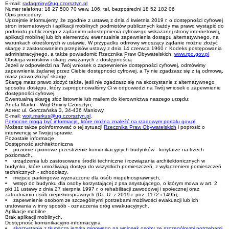
E-mail:
radagminy@ug.czorsztyn.pl
Numer telefonu:
18 27 500 70 wew. 106, tel. bezpośredni 18 52 182 06
Opis procedury:
Uprzejmie informujemy, że zgodnie z ustawą z dnia 4 kwietnia 2019 r. o dostępności cyfrowej
stron internetowych i aplikacji mobilnych podmiotów publicznych każdy ma prawo wystąpić do
podmiotu publicznego z żądaniem udostępnienia cyfrowego wskazanej strony internetowej,
aplikacji mobilnej lub ich elementów, ewentualnie zapewnienia dostępu alternatywnego, na
warunkach określonych w ustawie. W przypadku odmowy wnoszący żądanie możne złożyć
skargę z zastosowaniem przepisów ustawy z dnia 14 czerwca 1960 r. Kodeks postępowania
administracyjnego, a także powiadomić Rzecznika Praw Obywatelskich:
www.rpo.gov.pl
Obsługa wniosków i skarg związanych z dostępnością
Jeżeli w odpowiedzi na Twój wniosek o zapewnienie dostępności cyfrowej, odmówimy
zapewnienia żądanej przez Ciebie dostępności cyfrowej, a Ty nie zgadzasz się z tą odmową,
masz prawo złożyć skargę.
Skargę masz prawo złożyć także, jeśli nie zgadzasz się na skorzystanie z alternatywnego
sposobu dostępu, który zaproponowaliśmy Ci w odpowiedzi na Twój wniosek o zapewnienie
dostępności cyfrowej.
Ewentualną skargę złóż listownie lub mailem do kierownictwa naszego urzędu:
Aneta Marku - Wójt Gminy Czorsztyn
,
Adres:
ul. Gorczańska 3, 34-436 Maniowy
,
E-mail:
wojt.markus@ug.czorsztyn.pl
.
Pomocne mogą być informacje, które można znaleźć na rządowym portalu gov.pl
.
Możesz także poinformować o tej sytuacji
Rzecznika Praw Obywatelskich
i poprosić o
interwencję w Twojej sprawie.
Pozostałe informacje
Dostępność architektoniczna
• poziome i pionowe przestrzenie komunikacyjnych budynków - korytarze na trzech
poziomach,,
• urządzenia lub zastosowane środki techniczne i rozwiązania architektonicznych w
budynku, które umożliwiają dostęp do wszystkich pomieszczeń, z wyłączeniem pomieszczeń
technicznych - schodołazy,
• miejsce parkingowe wyznaczone dla osób niepełnosprawnych,
• wstęp do budynku dla osoby korzystającej z psa asystującego, o którym mowa w art. 2
pkt 11 ustawy z dnia 27 sierpnia 1997 r. o rehabilitacji zawodowej i społecznej oraz
zatrudnianiu osób niepełnosprawnych (Dz. U. z 2019 r. poz. 1172 i 1495),
• zapewnienie osobom ze szczególnymi potrzebami możliwości ewakuacji lub ich
uratowania w inny sposób - oznaczenia dróg ewakuacyjnych.
Aplikacje mobilne
Brak aplikacji mobilnych.
Dostępność komunikacyjno-informacyjna
•
skorzystanie z tłumacza języka migowego na wniosek osoby ze szczególnymi potrzebami