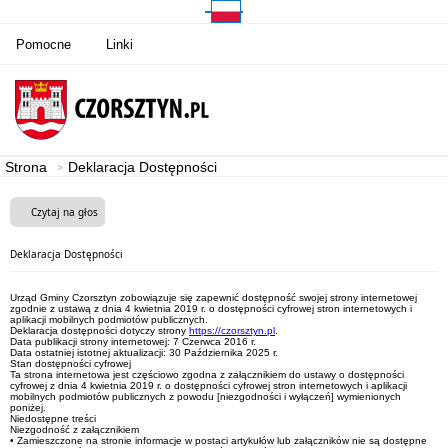
Pomocne
Linki
Strona
Deklaracja Dostępności
Czytaj na głos
Deklaracja Dostępności
Urząd Gminy Czorsztyn
zobowiązuje się zapewnić dostępność swojej
strony internetowej
zgodnie z ustawą z dnia 4 kwietnia 2019 r. o dostępności cyfrowej stron internetowych i
aplikacji mobilnych podmiotów publicznych.
Deklaracja dostępności dotyczy strony
https://czorsztyn.pl
.
Data publikacji strony internetowej:
7 Czerwca 2016 r.
Data ostatniej istotnej aktualizacji:
30 Października 2025 r.
Stan dostępności cyfrowej
Ta strona internetowa jest częściowo zgodna z załącznikiem do ustawy o dostępności
cyfrowej z dnia 4 kwietnia 2019 r. o dostępności cyfrowej stron internetowych i aplikacji
mobilnych podmiotów publicznych z powodu [niezgodności i wyłączeń] wymienionych
poniżej.
Niedostępne treści
Niezgodność z załącznikiem
• Zamieszczone na stronie informacje w postaci artykułów lub załączników nie są dostępne