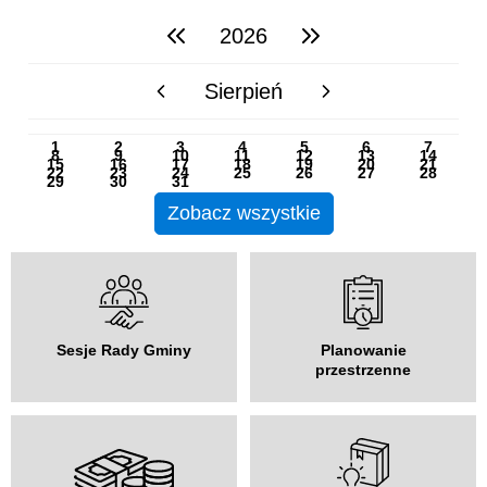
2026
poprzedni rok
następny rok
Sierpień
poprzedni miesiąc
następny miesiąc
PN
WT
ŚR
CZ
PI
SO
NI
1
2
3
4
5
6
7
8
9
10
11
12
13
14
15
16
17
18
19
20
21
22
23
24
25
26
27
28
29
30
31
Zobacz wszystkie
Sesje Rady Gminy
Planowanie
przestrzenne