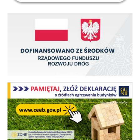
Dofinansowano ze środków Rządowego Funduszu Rozwoju Dróg
Centralna Ewidencja Emisyjności Budynków - z dniem 1 lipca 2021 r. obowiązkowe deklar