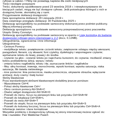
cyfrowo w całości. • Filmy nie posiadają napisów dla osób niesłyszących
Treści nieobjęte przepisami
Treści, dokumenty opublikowane przed 23 września 2018 r. i niewykorzystywane do
bieżących zadań, mogą nie być dostępne cyfrowo. Jeśli potrzebujesz któregoś z nich w
dostępnej formie, skontaktuj się z nami.
Przygotowanie deklaracji dostępności
Data sporządzenia deklaracji:
28 Listopada 2019 r.
Data ostatniego przeglądu deklaracji:
30 Października 2025 r.
Deklarację sporządziliśmy na podstawie samooceny dokonanej przez podmiot publiczny.
Więcej informacji poniżej.
Deklarację sporządzono na podstawie samooceny przeprowadzonej przez pracownika
Urzędu Gminy Czorsztyn.
Deklarację sporządziliśmy na podstawie samooceny w oparciu o
Listę kontrolną do badania
dostępności cyfrowej strony internetowej v. 2.2
(docx, 0,12MB).
Udogodnienia, ograniczenia i inne informacje
Udogodnienia:
- Centrum Pomocy
- modyfikacje tekstu: powiększenie czcionki tekstu; zwiększenie odstępu między wierszami,
paragrafami, literami, czy słowami; font czytelny, dysleksyjny i wspomagane czytanie;
wyrównanie tekstu do lewej, prawej i do środka
- czytanie na głos - czytanie tekstu po najechaniu kursorem; do czytania: możliwość zmiany
koloru podświetlenia sekcji, wyrazu i tekstu
- zmiana koloru nagłówków, tekstu i tła; zaznaczanie linków i nagłówków
- filtry: silny kontrast, inwersja, monochromia, wysoki kontrast, wysoka saturacja, niska
saturacja, filtr światła niebieskiego
- inne pomocne: linia pomocnicza, maska pomocnicza, ukrywanie obrazów, wyłączanie
animacji, duży czarny i biały kursor
Skróty klawiszowe
Poza standardowymi skrótami klawiszowymi dodaliśmy jeszcze poniższe:
- Wyszukiwanie Ctrl+K
- Pokaż skróty klawiszowe Ctrl+/
- Okno centrum pomocy Alt+Shift+C
- Otwórz widget dostępności Alt+Shift+D
- Przewiń do menu, focus na pierwszym linku lub przycisku Ctrl+Shift+M
- Przewiń do lokalizacji Ctrl+Shift+L
- Przewiń do treści Alt+Shift+T
- Przewiń do stopki, focus na pierwszym linku lub przycisku Alt+Shift+S
- Przewiń do kolumny bocznej, focus na pierwszym linku lub przycisku Ctrl+Shift+A
Informacje zwrotne i dane kontaktowe
Wszystkie problemy z dostępnością cyfrową tej strony internetowej możesz zgłosić do:
Imię i nazwisko:
Pan Waldemar Pasich