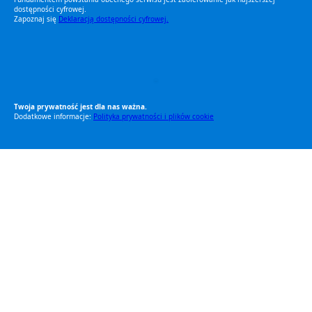
dostępności cyfrowej.
Zapoznaj się
Deklaracją dostępności cyfrowej.
RODO Zgodne
RODO przyjazne narzędzia
Twoja prywatność jest dla nas ważna.
Dodatkowe informacje:
Polityka prywatności i plików cookie