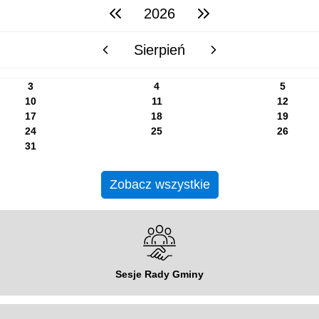
2026
poprzedni rok
następny rok
Sierpień
poprzedni miesiąc
następny miesiąc
3
4
5
10
11
12
17
18
19
24
25
26
31
Zobacz wszystkie
Sesje Rady Gminy