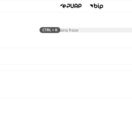
CTRL
+ K
Szukaj
Samorząd
Dla Mieszkańca