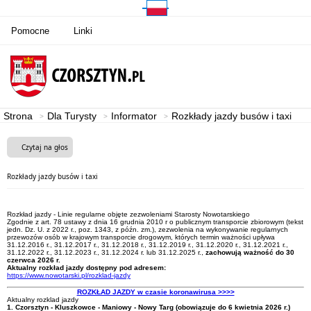
Pomocne
Linki
Strona
Dla Turysty
Informator
Rozkłady jazdy busów i taxi
Czytaj na głos
Rozkłady jazdy busów i taxi
Rozkład jazdy - Linie regularne objęte zezwoleniami Starosty Nowotarskiego
Zgodnie z art. 78 ustawy z dnia 16 grudnia 2010 r o publicznym transporcie zbiorowym (tekst
jedn. Dz. U. z 2022 r., poz. 1343, z późn. zm.), zezwolenia na wykonywanie regularnych
przewozów osób w krajowym transporcie drogowym, których termin ważności upływa
31.12.2016 r., 31.12.2017 r., 31.12.2018 r., 31.12.2019 r., 31.12.2020 r., 31.12.2021 r.,
31.12.2022 r., 31.12.2023 r., 31.12.2024 r. lub 31.12.2025 r.,
zachowują ważność do 30
czerwca 2026 r.
Aktualny rozkład jazdy dostępny pod adresem:
https://www.nowotarski.pl/rozklad-jazdy
ROZKŁAD JAZDY w czasie koronawirusa >>>>
Aktualny rozklad jazdy
1. Czorsztyn - Kluszkowce - Maniowy - Nowy Targ (obowiązuje do 6 kwietnia 2026 r.)