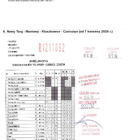
6. Nowy Targ - Maniowy - Kluszkowce - Czorsztyn (od 7 kwietnia 2026 r.)