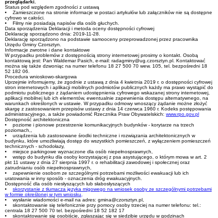
przeglądarki.
Status pod względem zgodności z ustawą
• Zamieszczone na stronie informacje w postaci artykułów lub załączników nie są dostępne
cyfrowo w całości.
• Filmy nie posiadają napisów dla osób głuchych.
Data sporządzenia Deklaracji i metoda oceny dostępności cyfrowej
Deklarację sporządzono dnia: 2019-11-28.
Deklarację sporządzono na podstawie samooceny przeprowadzonej przez pracownika
Urzędu Gminy Czorsztyn.
Informacje zwrotne i dane kontaktowe
W przypadku problemów z dostępnością strony internetowej prosimy o kontakt. Osobą
kontaktową jest: Pan Waldemar Pasich, e-mail: radagminy@ug.czorsztyn.pl. Kontaktować
można się także dzwoniąc na numer telefonu 18 27 500 70 wew. 105, tel. bezpośredni 18
52 182 06.
Procedura wnioskowo-skargowa
Uprzejmie informujemy, że zgodnie z ustawą z dnia 4 kwietnia 2019 r. o dostępności cyfrowej
stron internetowych i aplikacji mobilnych podmiotów publicznych każdy ma prawo wystąpić do
podmiotu publicznego z żądaniem udostępnienia cyfrowego wskazanej strony internetowej,
aplikacji mobilnej lub ich elementów, ewentualnie zapewnienia dostępu alternatywnego, na
warunkach określonych w ustawie. W przypadku odmowy wnoszący żądanie możne złożyć
skargę z zastosowaniem przepisów ustawy z dnia 14 czerwca 1960 r. Kodeks postępowania
administracyjnego, a także powiadomić Rzecznika Praw Obywatelskich:
www.rpo.gov.pl
Dostępność architektoniczna
• poziome i pionowe przestrzenie komunikacyjnych budynków - korytarze na trzech
poziomach,,
• urządzenia lub zastosowane środki techniczne i rozwiązania architektonicznych w
budynku, które umożliwiają dostęp do wszystkich pomieszczeń, z wyłączeniem pomieszczeń
technicznych - schodołazy,
• miejsce parkingowe wyznaczone dla osób niepełnosprawnych,
• wstęp do budynku dla osoby korzystającej z psa asystującego, o którym mowa w art. 2
pkt 11 ustawy z dnia 27 sierpnia 1997 r. o rehabilitacji zawodowej i społecznej oraz
zatrudnianiu osób niepełnosprawnych,
• zapewnienie osobom ze szczególnymi potrzebami możliwości ewakuacji lub ich
uratowania w inny sposób - oznaczenia dróg ewakuacyjnych.
Dostępność dla osób niesłyszących lub słabosłyszących
•
skorzystanie z tłumacza języka migowego na wniosek osoby ze szczególnymi potrzebami
w formie określonej w tym wniosku,
• wysłanie wiadomości e-mail na adres: gmina@czorsztyn.pl,
• skontaktowanie się telefonicznie przy pomocy osoby trzeciej na numer telefonu: tel.:
centrala 18 27 500 70 tel. bezpośredni 18 52 182 17
• skontaktowanie się osobiście, zgłaszając się w siedzibie urzędu w godzinach