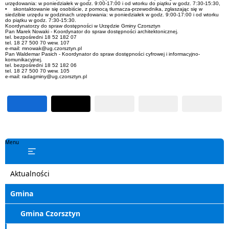
urzędowania: w poniedziałek w godz. 9:00-17:00 i od wtorku do piątku w godz. 7:30-15:30,
• skontaktowanie się osobiście, z pomocą tłumacza-przewodnika, zgłaszając się w
siedzibie urzędu w godzinach urzędowania: w poniedziałek w godz. 9:00-17:00 i od wtorku
do piątku w godz. 7:30-15:30.
Koordynatorzy do spraw dostępności w Urzędzie Gminy Czorsztyn
Pan Marek Nowaki - Koordynator do spraw dostępności architektonicznej.
tel. bezpośredni 18 52 182 07
tel. 18 27 500 70 wew. 107
e-mail: mnowak@ug.czorsztyn.pl
Pan Waldemar Pasich - Koordynator do spraw dostępności cyfrowej i informacyjno-
komunikacyjnej.
tel. bezpośredni 18 52 182 06
tel. 18 27 500 70 wew. 105
e-mail: radagminy@ug.czorsztyn.pl
Menu
Aktualności
Gmina
Gmina Czorsztyn