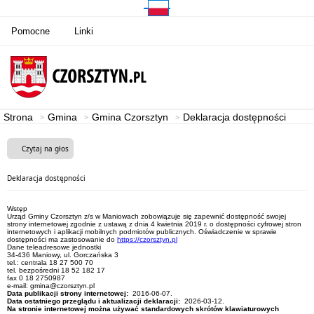
Pomocne
Linki
Strona
Gmina
Gmina Czorsztyn
Deklaracja dostępności
Czytaj na głos
Deklaracja dostępności
Wstęp
Urząd Gminy Czorsztyn z/s w Maniowach zobowiązuje się zapewnić dostępność swojej
strony internetowej zgodnie z ustawą z dnia 4 kwietnia 2019 r. o dostępności cyfrowej stron
internetowych i aplikacji mobilnych podmiotów publicznych. Oświadczenie w sprawie
dostępności ma zastosowanie do
https://czorsztyn.pl
Dane teleadresowe jednostki
34-436 Maniowy, ul. Gorczańska 3
tel.: centrala 18 27 500 70
tel. bezpośredni 18 52 182 17
fax 0 18 2750987
e-mail: gmina@czorsztyn.pl
Data publikacji strony internetowej:
2016-06-07.
Data ostatniego przeglądu i aktualizacji deklaracji:
2026-03-12.
Na stronie internetowej można używać standardowych skrótów klawiaturowych