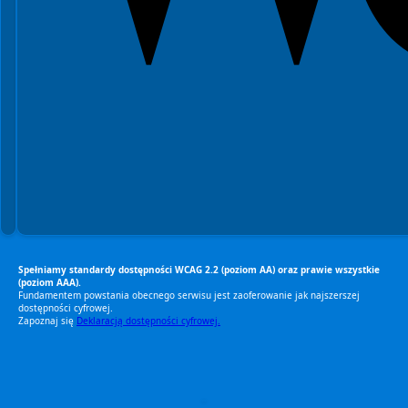
Spełniamy standardy dostępności WCAG 2.2 (poziom AA) oraz prawie wszystkie
(poziom AAA).
Fundamentem powstania obecnego serwisu jest zaoferowanie jak najszerszej
dostępności cyfrowej.
Zapoznaj się
Deklaracją dostępności cyfrowej.
RODO Zgodne
RODO przyjazne narzędzia