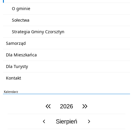
O gminie
Sołectwa
Strategia Gminy Czorsztyn
Samorząd
Dla Mieszkańca
Dla Turysty
Kontakt
Kalendarz
2026
poprzedni rok
następny rok
Sierpień
poprzedni miesiąc
następny miesiąc
PN
WT
ŚR
CZ
PI
SO
NI