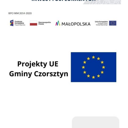
Regionalny Program Operacyjny Województwa Małopolskiego na lata 2014 - 2020
Programy Unii Europejskiej
Programy krajowe