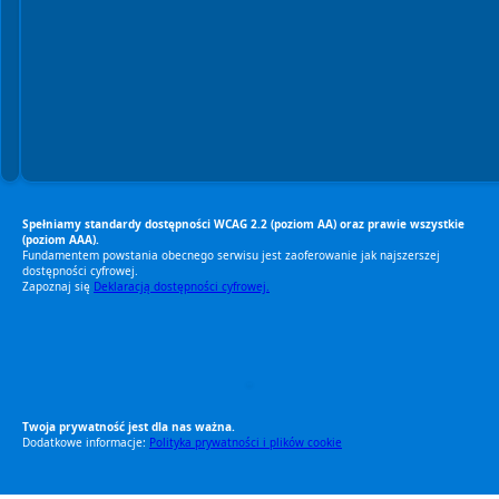
Spełniamy standardy dostępności WCAG 2.2 (poziom AA) oraz prawie wszystkie
(poziom AAA).
Fundamentem powstania obecnego serwisu jest zaoferowanie jak najszerszej
dostępności cyfrowej.
Zapoznaj się
Deklaracją dostępności cyfrowej.
RODO Zgodne
RODO przyjazne narzędzia
Twoja prywatność jest dla nas ważna.
Dodatkowe informacje:
Polityka prywatności i plików cookie