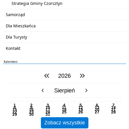
Strategia Gminy Czorsztyn
Samorząd
Dla Mieszkańca
Dla Turysty
Kontakt
Kalendarz
2026
poprzedni rok
następny rok
Sierpień
poprzedni miesiąc
następny miesiąc
PN
WT
ŚR
CZ
PI
SO
NI
1
2
3
4
5
6
7
8
9
10
11
12
13
14
15
16
17
18
19
20
21
22
23
24
25
26
27
28
29
30
31
Zobacz wszystkie