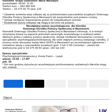
Instruktor Terapii Uzależnień- Maria Waradzyn
poniedziałek 09:00- 11:00
Telefon kom. – 693 960 943
Telefon – 18 275 00 70 wew. 126
* Ustalenie terminów wizyt odbywa się za pośrednictwem pracowników socjalnych Gminnego
Ośrodka Pomocy Społecznej w Maniowach lub bezpośrednio pod podane numery.
* Istnieje możliwość dopasowania godzin do indywidualnych potrzeb
* Dodatkowe dyżury odbywać się mogą w dni inne niż podano.
Nieodpłatna pomoc psychologiczna dla klientów
Gminnego Ośrodka Pomocy Społecznej w Maniowach
Kierownik Gminnego Ośrodka Pomocy Społecznej w Maniowach informuje, iż w ramach
otrzymanej dotacji na wsparcie jednostek samorządu terytorialnego w realizacji zadań
własnych gminy z zakresu pomocy społecznej istnieje możliwość skorzystania z pomocy
specjalistów: psychologa/psychoterapeuty, dla osób objętych pomocą tutejszego ośrodka. Z
pomocy może skorzystać każdy klient GOPS w Maniowach po wcześniejszym zgłoszeniu i
umówieniu wizyty u pracowników socjalnych (pok. 2 lub 3 UG Czorsztyn – parter) lub
telefonicznie pod nr 18 275 08 83 wewn. 102 lub 103
Dyżury specjalistów:
Psycholog/psychoterapeuta p. Aneta Faron – Lasyk:
wtorek: 13:30 – 17:30*
pok. 26
* Dni oraz godziny dyżurów po wcześniejszym poinformowaniu umówionych klientów mogą
ulec zmianie
Zdjęcia