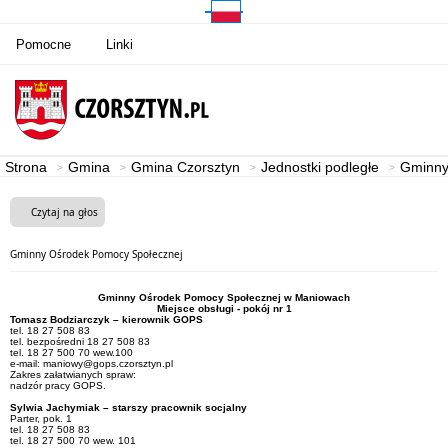
Pomocne
Linki
Strona
Gmina
Gmina Czorsztyn
Jednostki podległe
Gminny
Czytaj na głos
Gminny Ośrodek Pomocy Społecznej
Gminny Ośrodek Pomocy Społecznej w Maniowach
Miejsce obsługi - pokój nr 1
Tomasz Bodziarczyk – kierownik GOPS
tel. 18 27 508 83
tel. bezpośredni 18 27 508 83
tel. 18 27 500 70 wew.100
e-mail: maniowy@gops.czorsztyn.pl
Zakres załatwianych spraw:
nadzór pracy GOPS.
Sylwia Jachymiak – starszy pracownik socjalny
Parter, pok. 1
tel. 18 27 508 83
tel. 18 27 500 70 wew. 101