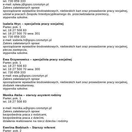
tel. 730 859 333
e-mail: sylwia.j@gops.czorsztyn.pl
Zakres załatwianych spraw:
sporządzanie wywiadów środowiskowych, niebieskich kart oraz prowadzenie pracy socjalnej,
udział w pracach Zespołu Interdyscyplinarnego ds. przeciwdziałania przemocy,
stypendia szkolne.
Izabela Hryc – specjalista pracy socjalnej
Parter, pok. 1
tel. 18 27 508 83
tel. 18 27 500 70 wew. 301
tel. 730 859 333
e-mail: izabela.h@gops.czorsztyn.pl
Zakres załatwianych spraw:
sporządzanie wywiadów środowiskowych, niebieskich kart oraz prowadzenie pracy socjalnej,
piecza zastepcza,
stypendia szkolne.
Ewa Grzywnowicz – specjalista pracy socjalnej
Parter, pok. 1
tel. 18 27 508 83
tel. 18 27 500 70 wew. 300
tel. 730 859 333
e-mail: ewa.g@gops.czorsztyn.pl
Zakres załatwianych spraw:
sporządzanie wywiadów środowiskowych, niebieskich kart oraz prowadzenie pracy socjalnej,
dodatek mieszkaniowy,
stypendia szkolne.
Monika Ateba – starszy asystent rodziny
Parter, pok. 1
tel. 18 27 508 83
e-mail: monika.a@gops.czorsztyn.pl
Zakres załatwianych spraw:
bezpośrednia praca z rodzicami,
bezpośrednia praca z dziećmi,
działania realizowane na rzecz dziecka i rodziny.
Ewelina Bodziuch – Starszy referent
Parter pok. 2