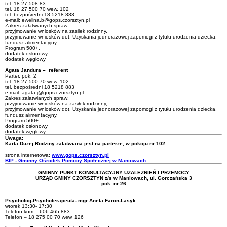
tel. 18 27 508 83
tel. 18 27 500 70 wew. 102
tel. bezpośredni 18 5218 883
e-mail: ewelina.b@gops.czorsztyn.pl
Zakres załatwianych spraw:
przyjmowanie wniosków na zasiłek rodzinny,
przyjmowanie wniosków dot. Uzyskania jednorazowej zapomogi z tytułu urodzenia dziecka,
fundusz alimentacyjny,
Program 500+.
dodatek osłonowy
dodatek węglowy
Agata Jandura – referent
Parter, pok. 2
tel. 18 27 500 70 wew. 102
tel. bezpośredni 18 5218 883
e-mail: agata.j@gops.czorsztyn.pl
Zakres załatwianych spraw:
przyjmowanie wniosków na zasiłek rodzinny,
przyjmowanie wniosków dot. Uzyskania jednorazowej zapomogi z tytułu urodzenia dziecka,
fundusz alimentacyjny,
Program 500+.
dodatek osłonowy
dodatek węglowy
Uwaga:
Karta Dużej Rodziny załatwiana jest na parterze, w pokoju nr 102
strona internetowa:
www.gops.czorsztyn.pl
BIP - Gminny Ośrodek Pomocy Społecznej w Maniowach
GMINNY PUNKT KONSULTACYJNY UZALEŻNIEŃ I PRZEMOCY
URZĄD GMINY CZORSZTYN z/s w Maniowach, ul. Gorczańska 3
pok. nr 26
Psycholog-Psychoterapeuta- mgr Aneta Faron-Lasyk
wtorek 13:30- 17:30
Telefon kom.– 606 465 883
Telefon – 18 275 00 70 wew. 126