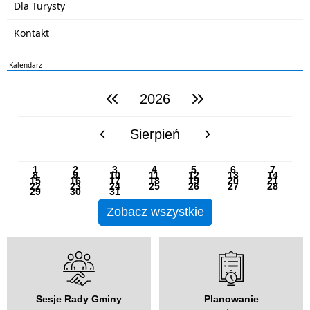
Dla Turysty
Kontakt
Kalendarz
2026
poprzedni rok
następny rok
Sierpień
poprzedni miesiąc
następny miesiąc
PN
WT
ŚR
CZ
PI
SO
NI
1
2
3
4
5
6
7
8
9
10
11
12
13
14
15
16
17
18
19
20
21
22
23
24
25
26
27
28
29
30
31
Zobacz wszystkie
Sesje Rady Gminy
Planowanie