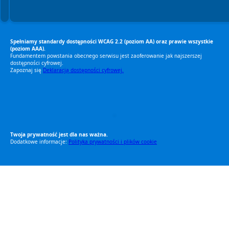
Spełniamy standardy dostępności WCAG 2.2 (poziom AA) oraz prawie wszystkie
(poziom AAA).
Fundamentem powstania obecnego serwisu jest zaoferowanie jak najszerszej
dostępności cyfrowej.
Zapoznaj się
Deklaracją dostępności cyfrowej.
RODO Zgodne
RODO przyjazne narzędzia
Twoja prywatność jest dla nas ważna.
Dodatkowe informacje:
Polityka prywatności i plików cookie