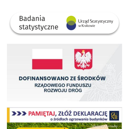
GUS
Dofinansowano ze środków Rządowego Funduszu Rozwoju Dróg
Centralna Ewidencja Emisyjności Budynków - z dniem 1 lipca 2021 r. obowiązkowe deklar