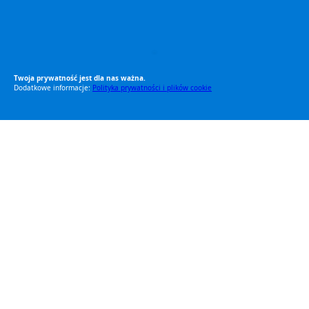
RODO Zgodne
RODO przyjazne narzędzia
Twoja prywatność jest dla nas ważna.
Dodatkowe informacje:
Polityka prywatności i plików cookie