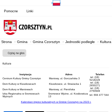
Pomocne
Linki
Strona
Gmina
Gmina Czorsztyn
Jednostki podległe
Kultura
Czytaj na głos
Kultura
Instytucja
Adres
Telefon
tel. (18)
Centrum Kultury Gminy Czorsztyn
Maniowy, ul. Gorczańska 3
5218228
tel. (18)
Dom Kultury w Kluszkowcach
Kluszkowce, ul. Strażacka 1
2650271
tel. (18)
Dom Kultury w Maniowach
Maniowy, ul. Pienińska
2750949
Izba Regionalna w Sromowcach
Sromowce Wyżne, ul. Kosibowicza
tel. 694 477 544
Wyżnych
13
Kalendarz imprez kulturalnych w Gminie Czorsztyn na 2023 r.