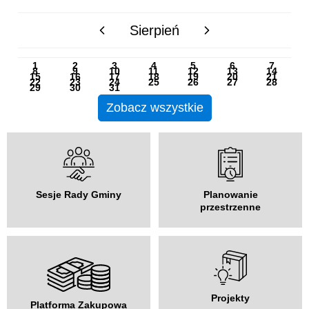
Sierpień
poprzedni miesiąc
następny miesiąc
PN
WT
ŚR
CZ
PI
SO
NI
1
2
3
4
5
6
7
8
9
10
11
12
13
14
15
16
17
18
19
20
21
22
23
24
25
26
27
28
29
30
31
Zobacz wszystkie
Sesje Rady Gminy
Planowanie
przestrzenne
Projekty
Platforma Zakupowa