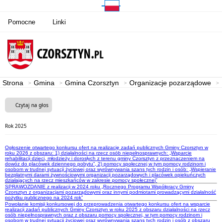
Pomocne
Linki
Strona
Gmina
Gmina Czorsztyn
Organizacje pozarządowe
Czytaj na głos
Rok 2025
Ogłoszenie otwartego konkursu ofert na realizację zadań publicznych Gminy Czorsztyn w
roku 2026 z obszaru: 1) działalności na rzecz osób niepełnosprawnych: „Wsparcie
rehabilitacji dzieci, młodzieży i dorosłych z terenu gminy Czorsztyn z przeznaczeniem na
dowóz do placówek dziennego pobytu”, 2) pomocy społecznej w tym pomocy rodzinom i
osobom w trudnej sytuacji życiowej oraz wyrównywania szans tych rodzin i osób: „Wspieranie
bezpłatnymi darami żywnościowymi organizacji pozarządowych i placówek opiekuńczych
działających na rzecz mieszkańców w zakresie pomocy społecznej”
SPRAWOZDANIE z realizacji w 2024 roku „Rocznego Programu Współpracy Gminy
Czorsztyn z organizacjami pozarządowymi oraz innymi podmiotami prowadzącymi działalność
pożytku publicznego na 2024 rok”
Powołanie komisji konkursowej do przeprowadzenia otwartego konkursu ofert na wsparcie
realizacji zadań publicznych Gminy Czorsztyn w roku 2025 z obszaru działalności na rzecz
osób niepełnosprawnych oraz z obszaru pomocy społecznej, w tym pomocy rodzinom i
osobom w trudnej sytuacji życiowej oraz wyrównywania szans tych rodzin i osób z obszaru