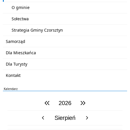
O gminie
Sołectwa
Strategia Gminy Czorsztyn
Samorząd
Dla Mieszkańca
Dla Turysty
Kontakt
Kalendarz
2026
poprzedni rok
następny rok
Sierpień
poprzedni miesiąc
następny miesiąc
PN
WT
ŚR
CZ
PI
SO
NI