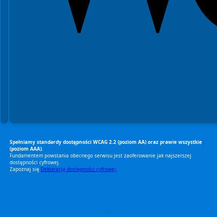
Spełniamy standardy dostępności WCAG 2.2 (poziom AA) oraz prawie wszystkie
(poziom AAA).
Fundamentem powstania obecnego serwisu jest zaoferowanie jak najszerszej
dostępności cyfrowej.
Zapoznaj się
Deklaracją dostępności cyfrowej.
RODO Zgodne
RODO przyjazne narzędzia