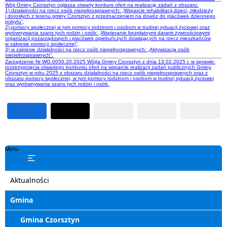
Wójt Gminy Czorsztyn ogłasza otwarty konkurs ofert na realizację zadań z obszaru:
1) działalności na rzecz osób niepełnosprawnych: „Wsparcie rehabilitacji dzieci, młodzieży
i dorosłych z terenu gminy Czorsztyn z przeznaczeniem na dowóz do placówek dziennego
pobytu”,
2) pomocy społecznej w tym pomocy rodzinom i osobom w trudnej sytuacji życiowej oraz
wyrównywania szans tych rodzin i osób: „Wspieranie bezpłatnymi darami żywnościowymi
organizacji pozarządowych i placówek opiekuńczych działających na rzecz mieszkańców
w zakresie pomocy społecznej”,
3) w zakresie działalności na rzecz osób niepełnosprawnych: „Aktywizacja osób
niepełnosprawnych”.
Zarządzenie Nr WG.0050.20.2025 Wójta Gminy Czorsztyn z dnia 13.02.2025 r. w sprawie:
rozstrzygnięcia otwartego konkursu ofert na wsparcie realizacji zadań publicznych Gminy
Czorsztyn w roku 2025 z obszaru działalności na rzecz osób niepełnosprawnych oraz z
obszaru pomocy społecznej, w tym pomocy rodzinom i osobom w trudnej sytuacji życiowej
oraz wyrównywania szans tych rodzin i osób.
Menu
Aktualności
Gmina
Gmina Czorsztyn