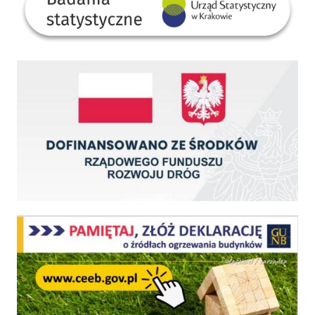
Dofinansowano ze środków Rządowego Funduszu Rozwoju Dróg
Centralna Ewidencja Emisyjności Budynków - z dniem 1 lipca 2021 r. obowiązkowe deklar