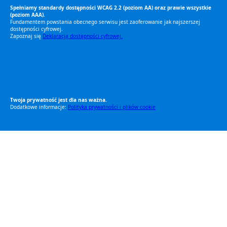
Spełniamy standardy dostępności WCAG 2.2 (poziom AA) oraz prawie wszystkie
(poziom AAA).
Fundamentem powstania obecnego serwisu jest zaoferowanie jak najszerszej
dostępności cyfrowej.
Zapoznaj się
Deklaracją dostępności cyfrowej.
RODO Zgodne
RODO przyjazne narzędzia
Twoja prywatność jest dla nas ważna.
Dodatkowe informacje:
Polityka prywatności i plików cookie