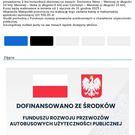
prowadzeniu 3 linii komunikacji zbiorowej na trasach: Sromowce Niżne – Maniowy (o długości
24 km), Maniowy – Huba (o długości 6 km) oraz Czorsztyn – Maniowy (o długości 10 km).
Kursy będą realizowane w terminie od 1 stycznia do 31 grudnia 2025 r.
Wojewoda Małopolski przeznaczy na realizację tego zadania kwotę w maksymalnej
wysokości wynoszącej 110 556,00 zł.
Środki pochodzą z Funduszu rozwoju przewozów autobusowych o charakterze użyteczności
publicznej.
Szczegółowy rozkład jazdy na ww. trasach będzie dostępny wkrótce.
Zdjęcia