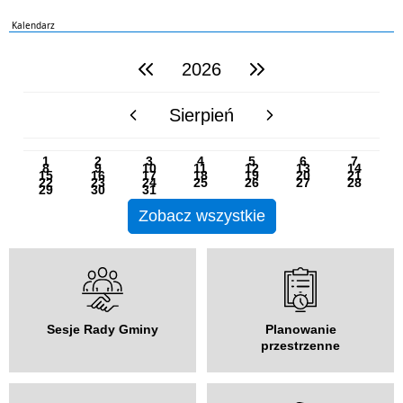
Kalendarz
2026
poprzedni rok
następny rok
Sierpień
poprzedni miesiąc
następny miesiąc
PN
WT
ŚR
CZ
PI
SO
NI
1
2
3
4
5
6
7
8
9
10
11
12
13
14
15
16
17
18
19
20
21
22
23
24
25
26
27
28
29
30
31
Zobacz wszystkie
Sesje Rady Gminy
Planowanie
przestrzenne