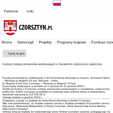
Pomocne
Linki
Strona
Samorząd
Projekty
Programy krajowe
Fundusz rozw
Czytaj na głos
Fundusz rozwoju przewozów autobusowych o charakterze użyteczności publicznej
Poniżej prezentujemy rozkład jazdy 3 linii komunikacji zbiorowej na trasach: Sromowce Niżne
– Maniowy (o długości 24 km), Maniowy – Huba
(o długości 6 km) oraz Czorsztyn – Maniowy (o długości 10 km).
Kursy będą realizowane w terminie od 2 stycznia do 31 grudnia 2025 r.
Środki pochodzą z Funduszu rozwoju przewozów autobusowych o charakterze użyteczności
publicznej. Gmina Czorsztyn pozyskała na realizację tego zadania kwotę w maksymalnej
wysokości wynoszącej 110 556,00 zł.
Umowę zawarto w grudniu 2024 r.
Podpisano umowę na dopłatę do komunikacji zbiorowej w Gminie Czorsztyn
Miło nam poinformować, że została zawarta umowa o dopłatę pomiędzy Krzysztofem Janem
Klęczarem, Wojewodą Małopolskim a Gminą Czorsztyn, którą reprezentuje Aneta Markus,
Wójt Gminy Czorsztyn.
Umowa dotyczy dopłaty do realizowanego przez Gminę Czorsztyn zadania, polegającego na