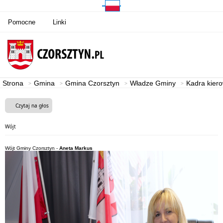
Pomocne
Linki
Strona
Gmina
Gmina Czorsztyn
Władze Gminy
Kadra kier
Czytaj na głos
Wójt
Wójt Gminy Czorsztyn -
Aneta Markus