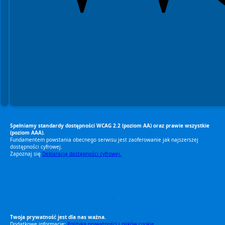
Spełniamy standardy dostępności WCAG 2.2 (poziom AA) oraz prawie wszystkie
(poziom AAA).
Fundamentem powstania obecnego serwisu jest zaoferowanie jak najszerszej
dostępności cyfrowej.
Zapoznaj się
Deklaracją dostępności cyfrowej.
RODO Zgodne
RODO przyjazne narzędzia
Twoja prywatność jest dla nas ważna.
Dodatkowe informacje:
Polityka prywatności i plików cookie