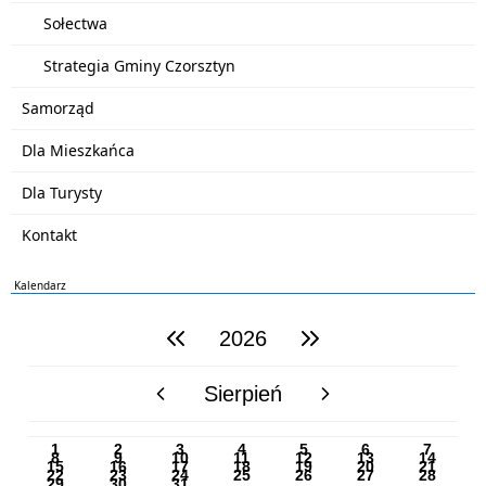
Sołectwa
Strategia Gminy Czorsztyn
Samorząd
Dla Mieszkańca
Dla Turysty
Kontakt
Kalendarz
2026
poprzedni rok
następny rok
Sierpień
poprzedni miesiąc
następny miesiąc
PN
WT
ŚR
CZ
PI
SO
NI
1
2
3
4
5
6
7
8
9
10
11
12
13
14
15
16
17
18
19
20
21
22
23
24
25
26
27
28
29
30
31