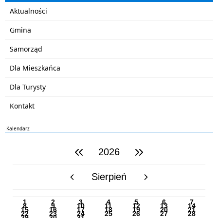
Aktualności
Gmina
Samorząd
Dla Mieszkańca
Dla Turysty
Kontakt
Kalendarz
2026
poprzedni rok
następny rok
Sierpień
poprzedni miesiąc
następny miesiąc
PN
WT
ŚR
CZ
PI
SO
NI
1
2
3
4
5
6
7
8
9
10
11
12
13
14
15
16
17
18
19
20
21
22
23
24
25
26
27
28
29
30
31