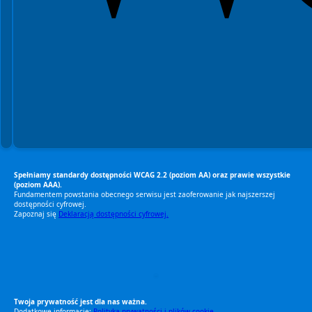
Spełniamy standardy dostępności WCAG 2.2 (poziom AA) oraz prawie wszystkie
(poziom AAA).
Fundamentem powstania obecnego serwisu jest zaoferowanie jak najszerszej
dostępności cyfrowej.
Zapoznaj się
Deklaracją dostępności cyfrowej.
RODO Zgodne
RODO przyjazne narzędzia
Twoja prywatność jest dla nas ważna.
Dodatkowe informacje:
Polityka prywatności i plików cookie