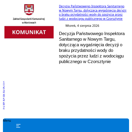
Decyzja Państwowego Inspektora Sanitarnego
w Nowym Targu, dotycząca wygaśnięcia decyzji
o braku przydatności wody do spożycia przez
ludzi z wodociągu publicznego w Czorsztynie
Wtorek, 4 sierpnia 2026
Decyzja Państwowego Inspektora
Sanitarnego w Nowym Targu,
dotycząca wygaśnięcia decyzji o
braku przydatności wody do
spożycia przez ludzi z wodociągu
publicznego w Czorsztynie
1
2
3
4
5
6
7
Menu