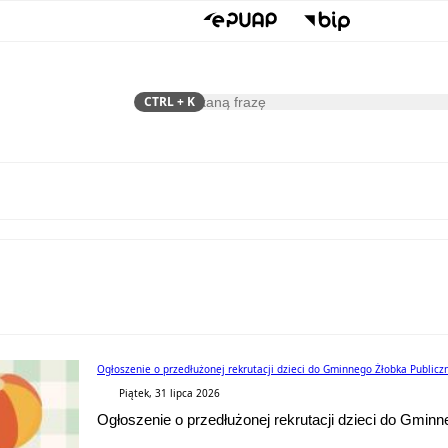
CTRL
+ K
Szukaj
Samorząd
Dla Mieszkańca
Ogłoszenie o przedłużonej rekrutacji dzieci do Gminnego Żłobka Public
Piątek, 31 lipca 2026
Ogłoszenie o przedłużonej rekrutacji dzieci do Gmi