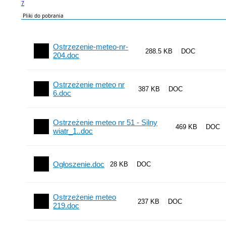
7
Pliki do pobrania
Ostrzezenie-meteo-nr-
288.5 KB
204.doc
Ostrzeżenie meteo nr
387 KB
6.doc
Ostrzeżenie meteo nr 51 - Silny
469 KB
wiatr_1..doc
Ogłoszenie.doc
28 KB
Ostrzeżenie meteo
237 KB
219.doc