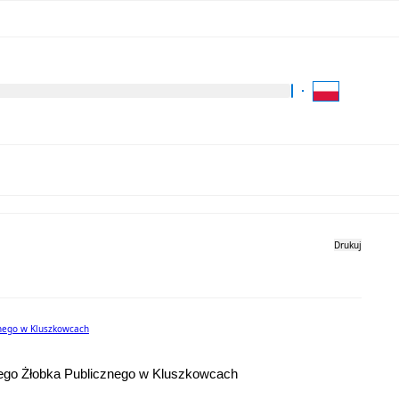
Kliknij aby wyszukać za 
Dla Turysty
Kontakt
Drukuj
znego w Kluszkowcach
nnego Żłobka Publicznego w Kluszkowcach