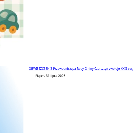
OBWIESZCZENIE Przewodnicząca Rady Gminy Czorsztyn zwołuje XXIII ses
Piątek, 31 lipca 2026