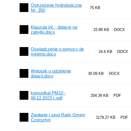
Ostrzeżenie hydrologiczne
75 KB
Nr- 350
Klauzula inf. - dotacje na
33.89 KB
zabytki.docx
Oświadczenie o pomocy de
24.6 KB
minimis.docx
Wniosek o udzielenie
30.09 KB
dotacji.docx
komunikat PM10 -
204.39 KB
06.12.2023 r..pdf
Zwołanie I sesji Rady Gminy
1179.27 KB
Czorsztyn