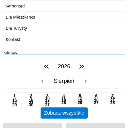
Samorząd
Dla Mieszkańca
Dla Turysty
Kontakt
Kalendarz
2026
poprzedni rok
następny rok
Sierpień
poprzedni miesiąc
następny miesiąc
PN
WT
ŚR
CZ
PI
SO
NI
1
2
3
4
5
6
7
8
9
10
11
12
13
14
15
16
17
18
19
20
21
22
23
24
25
26
27
28
29
30
31
Zobacz wszystkie