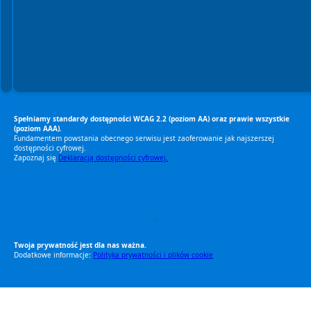
Spełniamy standardy dostępności WCAG 2.2 (poziom AA) oraz prawie wszystkie
(poziom AAA).
Fundamentem powstania obecnego serwisu jest zaoferowanie jak najszerszej
dostępności cyfrowej.
Zapoznaj się
Deklaracją dostępności cyfrowej.
RODO Zgodne
RODO przyjazne narzędzia
Twoja prywatność jest dla nas ważna.
Dodatkowe informacje:
Polityka prywatności i plików cookie