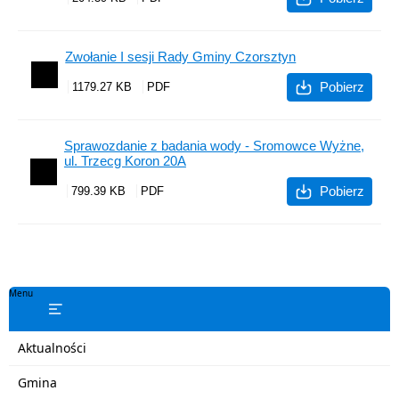
Zwołanie I sesji Rady Gminy Czorsztyn
Pobierz
1179.27 KB
Sprawozdanie z badania wody - Sromowce Wyżne,
ul. Trzecg Koron 20A
Pobierz
799.39 KB
Menu
Aktualności
Gmina