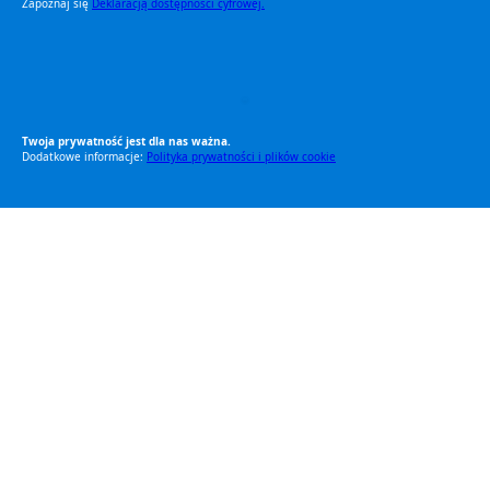
Zapoznaj się
Deklaracją dostępności cyfrowej.
RODO Zgodne
RODO przyjazne narzędzia
Twoja prywatność jest dla nas ważna.
Dodatkowe informacje:
Polityka prywatności i plików cookie