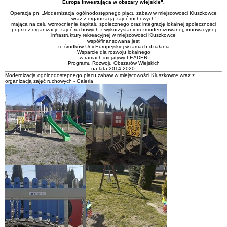
Europa inwestująca w obszary wiejskie".
Operacja pn. „Modernizacja ogólnodostępnego placu zabaw w miejscowości Kluszkowce
wraz z organizacją zajęć ruchowych”
mająca na celu wzmocnienie kapitału społecznego oraz integrację lokalnej społeczności
poprzez organizację zajęć ruchowych z wykorzystaniem zmodernizowanej, innowacyjnej
infrastruktury rekreacyjnej w miejscowości Kluszkowce
współfinansowana jest
ze środków Unii Europejskiej w ramach działania
Wsparcie dla rozwoju lokalnego
w ramach inicjatywy LEADER
Programu Rozwoju Obszarów Wiejskich
na lata 2014-2020.
Modernizacja ogólnodostępnego placu zabaw w miejscowości Kluszkowce wraz z
organizacją zajęć ruchowych - Galeria