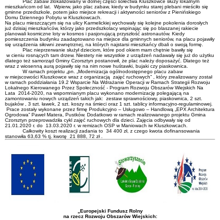
Plac zabaw zlokalizowany w dolnej części sołectwa Kluszkowce służy lokalnym
mieszkańcom od lat. Wpierw, jako plac zabaw, kiedy w budynku starej plebani mieściło się
gminne przedszkole, potem jako miejsce rekreacji i aktywności seniorów z Pienińskiego
Domu Dziennego Pobytu w Kluszkowcach.
Na placu mieszczącym się na ulicy Karmelickiej wychowały się kolejne pokolenia dorosłych
już dzisiaj mieszkańców, którzy jako przedszkolacy wspinając się po blaszanej rakiecie
planowali kosmiczne loty w kosmos i pasjonującą przyszłość astronautów. Kiedy
pomieszczenia budynku zaadaptowano na miejsce dla gminnych seniorów, na placu pojawiły
się urządzenia siłowni zewnętrznej, na których najstarsi mieszkańcy dbali o swoją formę.
Plac nieprzerwanie służył dzieciom, które pod okiem mam chętnie bawiły się
w cieniu rosnących tam drzew. Niestety nie wszystkie z urządzeń nadawały się już do użytku
dlatego też samorząd Gminy Czorsztyn postanowił, że plac należy doposażyć. Dlatego też
wraz z wiosenną aurą pojawiły się na nim nowe huśtawki, bujaki czy piaskownica.
W ramach projektu „pn. „Modernizacja ogólnodostępnego placu zabaw
w miejscowości Kluszkowce wraz z organizacją zajęć ruchowych” , który zrealizowany został
w ramach poddziałania 19.2 Wsparcie Na Wdrażanie Operacji w Ramach Strategii Rozwoju
Lokalnego Kierowanego Przez Społeczność - Program Rozwoju Obszarów Wiejskich Na
Lata 2014-2020, na wspomnianym placu wykonano modernizację polegającą na
zamontowaniu nowych urządzeń takich jak: zestaw sprawnościowy, piaskownica, 2 szt.
bujaków , 3 szt. ławek, 2 szt. koszy na śmieci oraz 1 szt. tablicy informacyjno-regulaminowej.
Prace zostały wykonane przez firmę Produkcyjno – Usługowo – Handlową „EPX Architektura
Ogrodowa” Paweł Matera, Pustków. Dodatkowo w ramach realizowanego projektu Gmina
Czorsztyn przeprowadziła cykl zajęć ruchowych dla dzieci. Zajęcia odbywały się od
21.01.2020 r. do 13.03.2020 r. w remizach OSP w Maniowach iw Kluszkowcach.
Całkowity koszt realizacji zadania to 34 400 zł, z czego kwota dofinansowania
stanowiła 63,63 % tj. kwotę 21 888, 72 zł .
„Europejski Fundusz Rolny
na rzecz Rozwoju Obszarów Wiejskich: