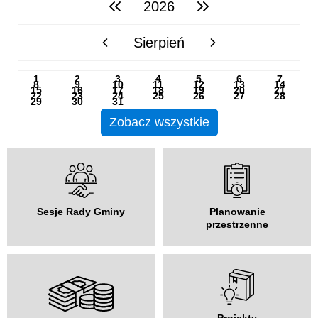
2026
poprzedni rok
następny rok
Sierpień
poprzedni miesiąc
następny miesiąc
PN
WT
ŚR
CZ
PI
SO
NI
1
2
3
4
5
6
7
8
9
10
11
12
13
14
15
16
17
18
19
20
21
22
23
24
25
26
27
28
29
30
31
Zobacz wszystkie
Sesje Rady Gminy
Planowanie
przestrzenne
Projekty