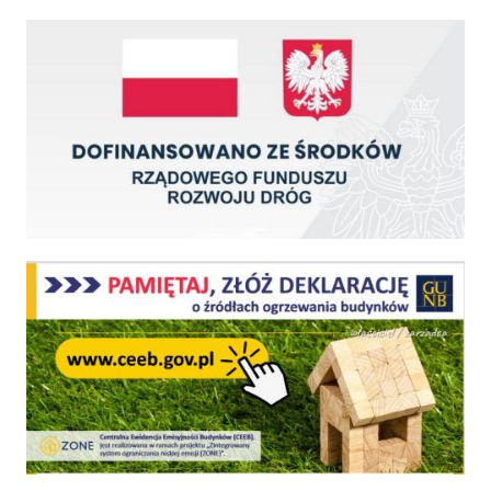
Dofinansowano ze środków Rządowego Funduszu Rozwoju Dróg
Centralna Ewidencja Emisyjności Budynków - z dniem 1 lipca 2021 r. obowiązkowe deklar