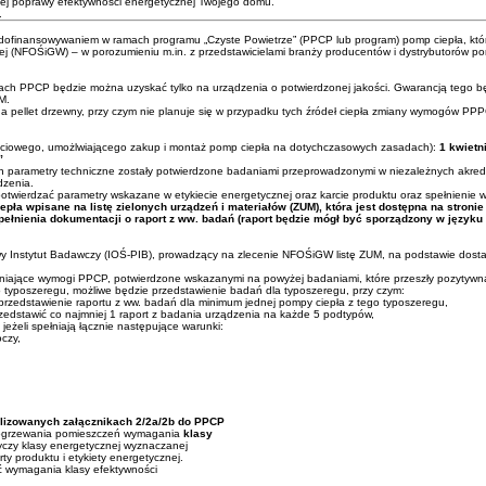
nej poprawy efektywności energetycznej Twojego domu.
.
dofinansowywaniem w ramach programu „Czyste Powietrze” (PPCP lub program) pomp ciepła, które w
(NFOŚiGW) – w porozumieniu m.in. z przedstawicielami branży producentów i dystrybutorów po
ch PPCP będzie można uzyskać tylko na urządzenia o potwierdzonej jakości. Gwarancją tego będz
M.
 pellet drzewny, przy czym nie planuje się w przypadku tych źródeł ciepła zmiany wymogów PPP
ciowego, umożlwiającego zakup i montaż pomp ciepła na dotychczasowych zasadach):
1 kwietn
”
 parametry techniczne zostały potwierdzone badaniami przeprowadzonymi w niezależnych akredy
dzenia.
potwierdzać parametry wskazane w etykiecie energetycznej oraz karcie produktu oraz spełnieni
 wpisane na listę zielonych urządzeń i materiałów (ZUM), która jest dostępna na stronie
ełnienia dokumentacji o raport z ww. badań (raport będzie mógł być sporządzony w języku
owy Instytut Badawczy (IOŚ-PIB), prowadzący na zlecenie NFOŚiGW listę ZUM, na podstawie dosta
łniające wymogi PPCP, potwierdzone wskazanymi na powyżej badaniami, które przeszły pozytywną
o typoszeregu, możliwe będzie przedstawienie badań dla typoszeregu, przy czym:
przedstawienie raportu z ww. badań dla minimum jednej pompy ciepła z tego typoszeregu,
zedstawić co najmniej 1 raport z badania urządzenia na każde 5 podtypów,
żeli spełniają łącznie następujące warunki:
czy,
alizowanych załącznikach 2/2a/2b do PPCP
o ogrzewania pomieszczeń wymagania
klasy
yczy klasy energetycznej wyznaczanej
ty produktu i etykiety energetycznej.
 wymagania klasy efektywności