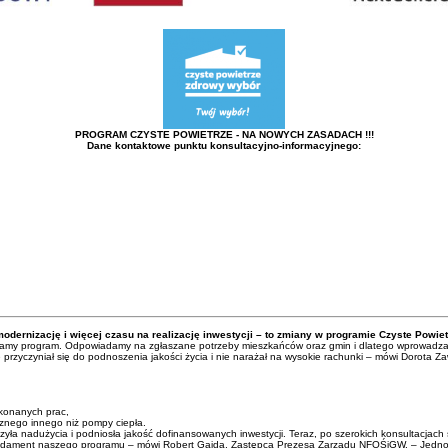
PROGRAM CZYSTE POWIETRZE - NA NOWYCH ZASADACH !!!
Dane kontaktowe punktu konsultacyjno-informacyjnego:
dernizację i więcej czasu na realizację inwestycji – to zmiany w programie Czyste Powiet
niamy program. Odpowiadamy na zgłaszane potrzeby mieszkańców oraz gmin i dlatego wprowadzamy
 przyczyniał się do podnoszenia jakości życia i nie narażał na wysokie rachunki – mówi Dorot
konanych prac,
cznego innego niż pompy ciepła.
ła nadużycia i podniosła jakość dofinansowanych inwestycji. Teraz, po szerokich konsultacjach
to fundament naszego programu – mówi Robert Gajda, Zastępca Prezesa Zarządu NFOŚiGW. – Jednoc