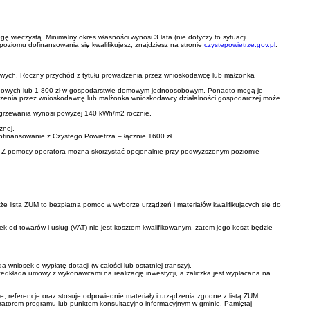
 wieczystą. Minimalny okres własności wynosi 3 lata (nie dotyczy to sytuacji
poziomu dofinansowania się kwalifikujesz, znajdziesz na stronie
czystepowietrze.gov.pl
.
owych. Roczny przychód z tytułu prowadzenia przez wnioskodawcę lub małżonka
osobowych lub 1 800 zł w gospodarstwie domowym jednoosobowym. Ponadto mogą je
wadzenia przez wnioskodawcę lub małżonka wnioskodawcy działalności gospodarczej może
o ogrzewania wynosi powyżej 140 kWh/m2 rocznie.
znej.
finansowanie z Czystego Powietrza – łącznie 1600 zł.
nia. Z pomocy operatora można skorzystać opcjonalnie przy podwyższonym poziomie
 że lista ZUM to bezpłatna pomoc w wyborze urządzeń i materiałów kwalifikujących się do
ek od towarów i usług (VAT) nie jest kosztem kwalifikowanym, zatem jego koszt będzie
wniosek o wypłatę dotacji (w całości lub ostatniej transzy).
dkłada umowy z wykonawcami na realizację inwestycji, a zaliczka jest wypłacana na
referencje oraz stosuje odpowiednie materiały i urządzenia zgodne z listą ZUM.
peratorem programu lub punktem konsultacyjno‐informacyjnym w gminie. Pamiętaj –