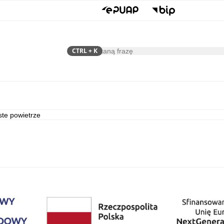
CTRL
+ K
Szukaj
Samorząd
Dla Mieszkańca
te powietrze