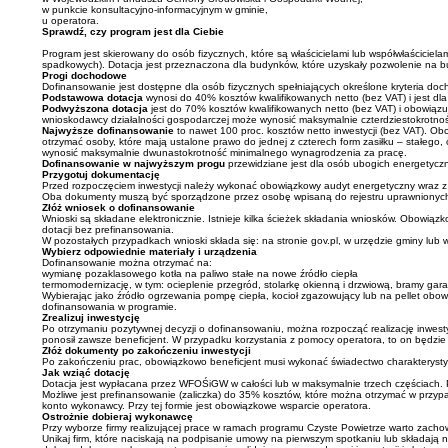
w punkcie konsultacyjno‐informacyjnym w gminie,
u operatora.
Sprawdź, czy program jest dla Ciebie
Program jest skierowany do osób fizycznych, które są właścicielami lub współwłaściciel
spadkowych). Dotacja jest przeznaczona dla budynków, które uzyskały pozwolenie na
Progi dochodowe
Dofinansowanie jest dostępne dla osób fizycznych spełniających określone kryteria do
Podstawowa dotacja
wynosi do 40% kosztów kwalifikowanych netto (bez VAT) i jest dla
Podwyższona dotacja
jest do 70% kosztów kwalifikowanych netto (bez VAT) i obowiąz
wnioskodawcy działalności gospodarczej może wynosić maksymalnie czterdziestokrotno
Najwyższe dofinansowanie
to nawet 100 proc. kosztów netto inwestycji (bez VAT).
otrzymać osoby, które mają ustalone prawo do jednej z czterech form zasiłku – stałe
wynosić maksymalnie dwunastokrotność minimalnego wynagrodzenia za pracę.
Dofinansowanie w najwyższym progu
przewidziane jest dla osób ubogich energetyczn
Przygotuj dokumentację
Przed rozpoczęciem inwestycji należy wykonać obowiązkowy audyt energetyczny wraz z 
Oba dokumenty muszą być sporządzone przez osobę wpisaną do rejestru uprawnionych do
Złóż wniosek o dofinansowanie
Wnioski są składane elektronicznie. Istnieje kilka ścieżek składania wniosków. Obowi
dotacji bez prefinansowania.
W pozostałych przypadkach wnioski składa się: na stronie gov.pl, w urzędzie gminy 
Wybierz odpowiednie materiały i urządzenia
Dofinansowanie można otrzymać na:
wymianę pozaklasowego kotła na paliwo stałe na nowe źródło ciepła
termomodernizację, w tym: ocieplenie przegród, stolarkę okienną i drzwiową, bramy gar
Wybierając jako źródło ogrzewania pompę ciepła, kocioł zgazowujący lub na pellet obowią
dofinansowania w programie.
Zrealizuj inwestycję
Po otrzymaniu pozytywnej decyzji o dofinansowaniu, można rozpocząć realizację inwesty
ponosił zawsze beneficjent. W przypadku korzystania z pomocy operatora, to on będzie 
Złóż dokumenty po zakończeniu inwestycji
Po zakończeniu prac, obowiązkowo beneficjent musi wykonać świadectwo charakterysty
Jak wziąć dotację
Dotacja jest wypłacana przez WFOŚiGW w całości lub w maksymalnie trzech częściach. Po 
Możliwe jest prefinansowanie (zaliczka) do 35% kosztów, które można otrzymać w przy
konto wykonawcy. Przy tej formie jest obowiązkowe wsparcie operatora.
Ostrożnie dobieraj wykonawcę
Przy wyborze firmy realizującej prace w ramach programu Czyste Powietrze warto zacho
Unikaj firm, które naciskają na podpisanie umowy na pierwszym spotkaniu lub składają 