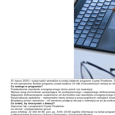
31 marca 2025 r. ruszył nabór wniosków w nowej odsłonie programu Czyste Powietrze.
im roli operatorów. Budżet programu został zasilony 10 mld zł bezzwrotnych dotacji ze
Co nowego w programie?
Potwierdzenie standardu energetycznego domu przed i po inwestycji.
Wyższe progi dochodowe uprawniające do podwyższonego i najwyższego dofinansowan
Najwyższe dofinansowanie uzależnione od dochodów oraz standardu energetycznego 
Racjonalizacja wydatków – maksymalne kwoty dotacji w poszczególnych rodzajach kosztó
Bezpłatna pomoc operatora – od momentu podjęcia decyzji o inwestycji aż po jej rozlicz
Co zrobić, by skorzystać z dotacji?
Zapoznać się z programem Czyste Powietrze:
na stronie: czystepowietrze.gov.pl
przez infolinię: 22 340 40 80, pon.-pt., 8:00–16:00 (ogólne informacje na temat program
w Wojewódzkim Funduszu Ochrony Środowiska i Gospodarki Wodnej,