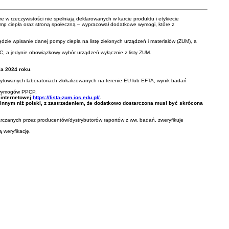
 rzeczywistości nie spełniają deklarowanych w karcie produktu i etykiecie
mp ciepła oraz stroną społeczną – wypracował dodatkowe wymogi, które z
ie wpisanie danej pompy ciepła na listę zielonych urządzeń i materiałów (ZUM), a
C, a jedynie obowiązkowy wybór urządzeń wyłącznie z listy ZUM.
ia 2024 roku
.
towanych laboratoriach zlokalizowanych na terenie EU lub EFTA, wynik badań
e wymogów PPCP.
 internetowej
https://lista-zum.ios.edu.pl/
.
 innym niż polski, z zastrzeżeniem, że dodatkowo dostarczona musi być skrócona
rczanych przez producentów/dystrybutorów raportów z ww. badań, zweryfikuje
 weryfikację.