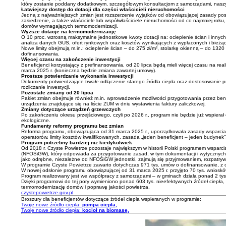
który zostanie poddany dodatkowym, szczegółowym konsultacjom z samorządami, naszy
Łatwiejszy dostęp do dotacji dla części właścicieli nieruchomości
Jedną z najważniejszych zmian jest rozszerzenie wyjątków od obowiązującej zasady pos
zasiedzenie, a także właściciele lub współwłaściciele nieruchomości od co najmniej roku
domów wymagających termomodernizacji.
Wyższe dotacje na termomodernizację
O 10 proc. wzrosną maksymalne jednostkowe kwoty dotacji na: ocieplenie ścian i innych
analiza danych GUS, ofert rynkowych oraz kosztów wynikających z wypłaconych i bieżą
Nowe limity obejmują m.in.: ocieplenie ścian – do 275 zł/m², stolarkę okienną – do 1
dofinansowania.
Więcej czasu na zakończenie inwestycji
Beneficjenci korzystający z prefinansowania, od 20 lipca będą mieli więcej czasu na re
marca 2025 r. (konieczna będzie zmiana zawartej umowy).
Prostsze potwierdzanie wykonania inwestycji
Dokumenty potwierdzające trwałe odłączenie starego źródła ciepła oraz dostosowanie p
rozliczanie inwestycji.
Pozostałe zmiany od 20 lipca
Pakiet zmian obejmuje również m.in. wprowadzenie możliwości przygotowania przez be
urządzenia znajdujące się na liście ZUM w dniu wystawienia faktury zaliczkowej.
Zmiany dotyczące urządzeń grzewczych
Po zakończeniu okresu przejściowego, czyli po 2026 r., program nie będzie już wspier
ekologiczne.
Fundamenty reformy programu bez zmian
Reforma programu, obowiązująca od 31 marca 2025 r., uporządkowała zasady wsparcia i
operatorów, limity kosztów kwalifikowanych, zasada „jeden beneficjent – jeden budyne
Program potrzebny bardziej niż kiedykolwiek
Od 2018 r. Czyste Powietrze pozostaje największym w historii Polski programem wspa
(NFOŚiGW), który odpowiada za przygotowanie zasad, w tym dokumentacji i wytycznych
jako odrębne, niezależne od NFOŚiGW jednostki, zajmują się przyjmowaniem, rozpatryw
W programie Czyste Powietrze zawarto dotychczas 971 tys. umów o dofinansowanie, z 
W nowej odsłonie programu obowiązującej od 31 marca 2025 r. przyjęto 70 tys. wniosk
Program realizowany jest we współpracy z samorządami – w gminach działa ponad 2 tys.
Dzięki programowi do tej pory wymieniono ponad 603 tys. nieefektywnych źródeł ciepła
termomodernizację domów i poprawę jakości powietrza.
czystepowietrze.gov.pl
Broszury dla beneficjentów dotyczące źródeł ciepła wspieranych w programie:
Twoje nowe źródło ciepła:
pompa ciepła,
Twoje nowe źródło ciepła:
kocioł na biomasę.