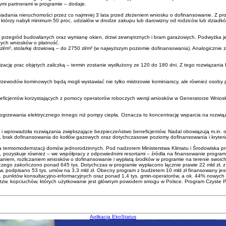
mi partnerami w programie – dodaje.
iadania nieruchomości przez co najmniej 3 lata przed złożeniem wniosku o dofinansowanie. Z p
, którzy nabyli minimum 50 proc. udziałów w drodze zakupu lub darowizny od rodziców lub dziadków
 przegród budowlanych oraz wymianę okien, drzwi zewnętrznych i bram garażowych. Podwyżka jest 
cych wniosków o płatność.
320 zł/m², stolarkę drzwiową – do 2750 zł/m² (w najwyższym poziomie dofinansowania). Analogic
alizację prac objętych zaliczką – termin zostanie wydłużony ze 120 do 180 dni. Z tego rozwiązan
rzewodów kominowych będą mogli wystawiać nie tylko mistrzowie kominiarscy, ale również osoby
neficjentów korzystających z pomocy operatorów roboczych wersji wniosków w Generatorze Wnio
ał ogrzewania elektrycznego innego niż pompy ciepła. Oznacza to koncentrację wsparcia na rozwi
 wprowadziła rozwiązania zwiększające bezpieczeństwo beneficjentów. Nadal obowiązują m.in. o
k”, brak dofinansowania do kotłów gazowych oraz dotychczasowe poziomy dofinansowania i kryte
rcia termomodernizacji domów jednorodzinnych. Pod nadzorem Ministerstwa Klimatu i Środowisk
, pozyskuje również – we współpracy z odpowiednimi resortami – źródła na finansowanie progra
aniem, rozliczaniem wniosków o dofinansowanie i wypłatą środków w programie na terenie swoic
czego zakończono ponad 645 tys. Dotychczas w programie wypłacono łącznie prawie 22 mld zł, 
ów, podpisano 53 tys. umów na 3,3 mld zł. Obecny program z budżetem 10 mld zł finansowany j
 punktów konsultacyjno-informacyjnych oraz ponad 1,4 tys. gmin-operatorów, a ok. 44% nowych 
, tzw. kopciuchów, których użytkowanie jest głównym powodem smogu w Polsce. Program Czyste Pow
Aplikacja EkoStatus