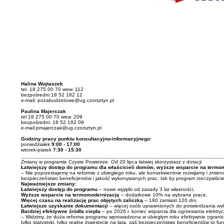
Halina Wojtaszek
tel. 18 275 00 70 wew. 112
bezpośredni:18 52 182 12
e-mail: pozabudzetowe@ug.czorsztyn.pl
Paulina Majerczak
tel 18 275 00 70 wew. 209
bezpośredni: 18 52 182 09
e-mail:pmajerczak@ug.czorsztyn.pl
Godziny pracy punktu konsultacyjno-informacyjnego:
poniedziałek
9:00 - 17:00
wtorek-piatek
7:30 - 15:30
Zmiany w programie Czyste Powietrze. Od 20 lipca łatwiej skorzystasz z dotacji
Łatwiejszy dostęp do programu dla właścicieli domów, wyższe wsparcie na termomo
– Nie poprzestajemy na reformie z ubiegłego roku, ale konsekwentnie rozwijamy i zmie
bezpieczeństwo beneficjentów i jakość wykonywanych prac, tak by program rzeczywiście
Najważniejsze zmiany:
Łatwiejszy dostęp do programu
– nowe wyjątki od zasady 3 lat własności,
Wyższe wsparcie na termomodernizację
– dodatkowe 10% na wybrane prace,
Więcej czasu na realizację prac objętych zaliczką
– 180 zamiast 120 dni,
Łatwiejsze uzyskanie dokumentacji
– więcej osób uprawnionych do potwierdzania wy
Bardziej efektywne źródła ciepła
– po 2026 r. koniec wsparcia dla ogrzewania elektry
– Widzimy, że duża reforma programu wprowadzona w ubiegłym roku efektywnie ograniczy
tylko statystyki, tylko realne inwestycje na lata, zaś bezpieczeństwo beneficjentów 