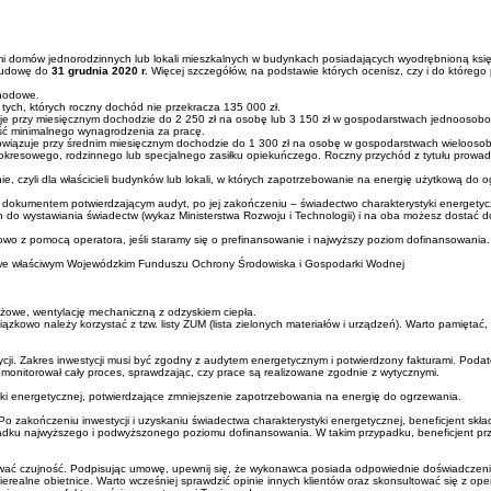
ami domów jednorodzinnych lub lokali mieszkalnych w budynkach posiadających wyodrębnioną księgę
 budowę do
31 grudnia 2020 r.
Więcej szczegółów, na podstawie których ocenisz, czy i do którego 
chodowe.
 tych, których roczny dochód nie przekracza 135 000 zł.
uje przy miesięcznym dochodzie do 2 250 zł na osobę lub 3 150 zł w gospodarstwach jednoosob
ść minimalnego wynagrodzenia za pracę.
 Obowiązuje przy średnim miesięcznym dochodzie do 1 300 zł na osobę w gospodarstwach wielo
go, okresowego, rodzinnego lub specjalnego zasiłku opiekuńczego. Roczny przychód z tytułu pro
ie, czyli dla właścicieli budynków lub lokali, w których zapotrzebowanie na energię użytkową d
dokumentem potwierdzającym audyt, po jej zakończeniu – świadectwo charakterystyki energetyc
 wystawiania świadectw (wykaz Ministerstwa Rozwoju i Technologii) i na oba możesz dostać do
ązkowo z pomocą operatora, jeśli staramy się o prefinansowanie i najwyższy poziom dofinansowa
lub we właściwym Wojewódzkim Funduszu Ochrony Środowiska i Gospodarki Wodnej
ażowe, wentylację mechaniczną z odzyskiem ciepła.
zkowo należy korzystać z tzw. listy ZUM (lista zielonych materiałów i urządzeń). Warto pamiętać,
cji. Zakres inwestycji musi być zgodny z audytem energetycznym i potwierdzony fakturami. Podat
monitorował cały proces, sprawdzając, czy prace są realizowane zgodnie z wytycznymi.
ki energetycznej, potwierdzające zmniejszenie zapotrzebowania na energię do ogrzewania.
zakończeniu inwestycji i uzyskaniu świadectwa charakterystyki energetycznej, beneficjent składa 
padku najwyższego i podwyższonego poziomu dofinansowania. W takim przypadku, beneficjent prze
wać czujność. Podpisując umowę, upewnij się, że wykonawca posiada odpowiednie doświadczenie, 
nierealne obietnice. Warto wcześniej sprawdzić opinie innych klientów oraz skonsultować się z o