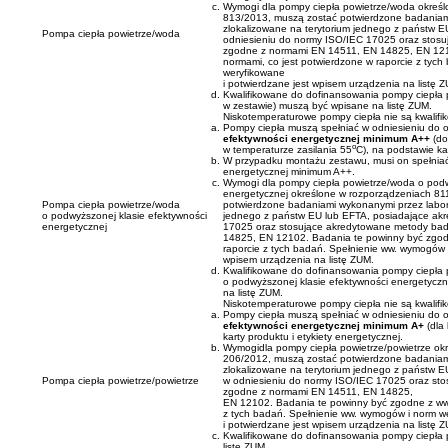
Wymogi dla pompy ciepła powietrze/woda określ
813/2013, muszą zostać potwierdzone badaniami
zlokalizowane na terytorium jednego z państw E
Pompa ciepła powietrze/woda
odniesieniu do normy ISO/IEC 17025 oraz stos
zgodne z normami EN 14511, EN 14825, EN 121
normami, co jest potwierdzone w raporcie z tyc
weryfikowane
i potwierdzane jest wpisem urządzenia na listę 
Kwalifikowane do dofinansowania pompy ciepła 
w zestawie) muszą być wpisane na listę ZUM.
Niskotemperaturowe pompy ciepła nie są kwalif
Pompy ciepła muszą spełniać w odniesieniu d
efektywności energetycznej minimum A++
(do
o
w temperaturze zasilania 55
C), na podstawie kar
W przypadku montażu zestawu, musi on spełniać
energetycznej minimum A++.
Wymogi dla pompy ciepła powietrze/woda o podw
energetycznej określone w rozporządzeniach 81
Pompa ciepła powietrze/woda
potwierdzone badaniami wykonanymi przez labora
o podwyższonej klasie efektywności
jednego z państw EU lub EFTA, posiadające akr
energetycznej
17025 oraz stosujące akredytowane metody ba
14825, EN 12102. Badania te powinny być zgodn
raporcie z tych badań. Spełnienie ww. wymogów 
wpisem urządzenia na listę ZUM.
Kwalifikowane do dofinansowania pompy ciepła 
o podwyższonej klasie efektywności energetyczn
na listę ZUM.
Niskotemperaturowe pompy ciepła nie są kwalif
Pompy ciepła muszą spełniać w odniesieniu d
efektywności energetycznej minimum A+
(dla
karty produktu i etykiety energetycznej.
Wymogidla pompy ciepła powietrze/powietrze ok
206/2012, muszą zostać potwierdzone badaniami
zlokalizowane na terytorium jednego z państw E
Pompa ciepła powietrze/powietrze
w odniesieniu do normy ISO/IEC 17025 oraz st
zgodne z normami EN 14511, EN 14825,
EN 12102. Badania te powinny być zgodne z ww.
z tych badań. Spełnienie ww. wymogów i norm w
i potwierdzane jest wpisem urządzenia na listę 
Kwalifikowane do dofinansowania pompy ciepła 
listę ZUM.