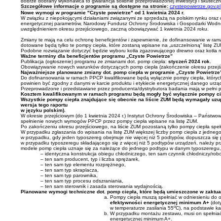
dobrze dobrany wykonawca to gwarancja solidnie przeprowadzonej inwestycji i skutecz
Szczegółowe informacje o programie są dostępne na stronie:
czystepowietrze.gov.pl
Nowe wymogi w programie "Czyste powietrze" od 1 kwietnia 2024 r.
W związku z niepokojącymi działaniami związanymi ze sprzedażą na polskim rynku oraz 
energetycznej parametrów, Narodowy Fundusz Ochrony Środowiska i Gospodarki Wodnej 
uwzględnieniem okresu przejściowego, zaczną obowiązywać 1 kwietnia 2024 roku.
Zmiany te mają na celu ochronę beneficjentów i zapewnienie, że dofinansowanie w rama
dotowane będą tylko te pompy ciepła, które zostaną wpisane na „uszczelnioną” listę ZU
Podobne rozwiązanie dotyczyć będzie wyboru kotła zgazowującego drewno oraz kotła na
Ważne terminy dla beneficjentów programu „Czyste Powietrze”
Publikacja (ogłoszenie) programu ze zmianami dot. pomp ciepła:
styczeń 2024 rok
.
Obowiązywanie nowych warunków dotyczących pomp ciepła (zakończenie okresu przejś
Najważniejsze planowane zmiany dot. pomp ciepła w programie „Czyste Powietrze
Do dofinansowania w ramach PPCP kwalifikowane będą wyłącznie pompy ciepła, których
powinien być zgodny z danymi w karcie produktu i etykiecie energetycznej danego urzą
Przeprowadzone i przedstawiane przez producenta/dystrybutora badania mają w pełni 
Kosztem kwalifikowanym w ramach programu będą mogły być wyłącznie pompy ciepła
Wszystkie pompy ciepła znajdujące się obecnie na liście ZUM będą wymagały uzup
wersja tego raportu
w języku polskim).
W okresie przejściowym (do 1 kwietnia 2024 r.) Instytut Ochrony Środowiska – Państw
spełnienie nowych wymogów PPCP przez pompy ciepła wpisane na listę ZUM.
Po zakończeniu okresu przejściowego, na liście ZUM pozostaną tylko pompy ciepła spe
W przypadku zgłaszania do wpisania na listę ZUM większej liczby pomp ciepła z jedneg
w przypadku, gdy jeden typoszereg obejmuje nie więcej niż 5 podtypów, dopuszcza się 
w przypadku typoszeregu składającego się z więcej niż 5 podtypów urządzeń, należy pr
modele pomp ciepła uznaje się za należące do jednego podtypu w danym typoszeregu, je
– identyczna konstrukcja obiegu chłodniczego, ten sam czynnik chłodniczy/robo
– ten sam producent, typ i liczba sprężarek,
– ten sam typ elementu rozprężnego,
– ten sam typ skraplacza,
– ten sam typ parownika,
– ten sam typ procesu odszraniania,
– ten sam sterownik i zasada sterowania wydajnością.
Planowane wymogi techniczne dot. pomp ciepła, które będą umieszczone w zaktu
Pompy ciepła muszą spełniać w odniesieniu d
efektywności energetycznej minimum A+
(dot
o
w temperaturze zasilania 55
C), na podstawie kar
W przypadku montażu zestawu, musi on spełniać
energetycznej minimum A+.