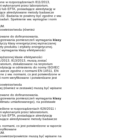
one w rozporządzeniach 811/2013,
 wykonanymi przez laboratorium,
U lub EFTA, posiadające akredytację w
ujące akredytowane metody badawcze
02. Badania te powinny być zgodne z ww.
h badań. Spełnienie ww. wymogów i norm
ZUM.
powietrze/woda (również
ikowane do dofinansowania.
o ogrzewania pomieszczeń wymagania
klasy
tyczy klasy energetycznej wyznaczanej
ty produktu i etykiety energetycznej.
 wymagania klasy efektywności
yższonej klasie efektywności
1/2013, 813/2013, muszą zostać
torium, zlokalizowane na terytorium
edytację w odniesieniu do normy ISO/IEC
dawcze zgodne z normami EN 14511, EN
e z ww. normami, co jest potwierdzone w
i norm weryfikowane i potwierdzane jest
powietrze/woda
ej (również w zestawie) muszą być wpisane
ikowane do dofinansowania.
o ogrzewania pomieszczeń wymagania
klasy
 klimatu umiarkowanego), na podstawie
reślone w rozporządzeniach 626/2011 i
 wykonanymi przez laboratorium,
U lub EFTA, posiadające akredytację
osujące akredytowane metody badawcze
 normami, co jest potwierdzone w raporcie
eryfikowane
ZUM.
powietrze/powietrze muszą być wpisane na