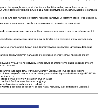
rogramu będą mogły skorzystać również osoby, które nabyły nieruchomość przez
. Dzięki temu z programu łatwiej będą mogli skorzystać m.in. nowi właściciele starszych
odpowiedzią na wzrost kosztów realizacji inwestycji w ostatnim czasie. Poprzedziła ją
znie zwiększono maksymalne kwoty w podstawowym i podwyższonym poziomie
ia będą mogli skorzystać również ci, którzy mają już podpisane umowy w naborze od 31
 posiadające odpowiednie uprawnienia budowlane. Rozwiązanie ułatwi i przyspieszy
sków o Dofinansowanie (GWD) oraz doprecyzowanie możliwości uzyskania dotacji na
ązaniach zapewniających najwyższą efektywność energetyczną i najlepsze efekty
bowiązkowy audyt energetyczny, świadectwo charakterystyki energetycznej, system
ria dochodowe.
a program wdraża Narodowy Fundusz Ochrony Środowiska i Gospodarki Wodnej
mu. Z kolei wojewódzkie fundusze ochrony środowiska i gospodarki wodnej (WFOŚiGW)
h województw.
z czego ponad połowę w ostatnich dwóch latach.
est ze środków Funduszu Modernizacyjnego.
wniosków składanych jest z ich udziałem.
ietrze pozostaje potrzebny i będzie nadal rozwijany, aby skuteczniej wspierać