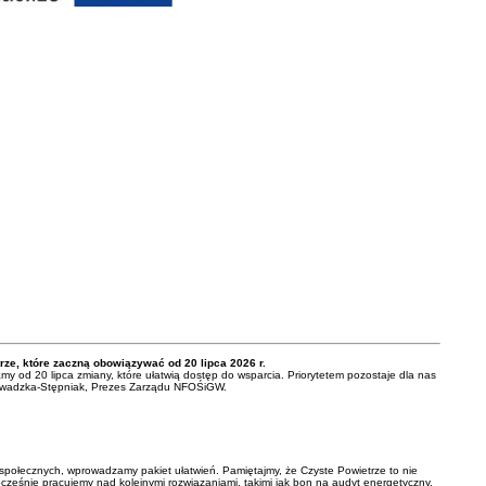
rze, które zaczną obowiązywać od 20 lipca 2026 r.
 od 20 lipca zmiany, które ułatwią dostęp do wsparcia. Priorytetem pozostaje dla nas
a Zawadzka-Stępniak, Prezes Zarządu NFOŚiGW.
 społecznych, wprowadzamy pakiet ułatwień. Pamiętajmy, że Czyste Powietrze to nie
ześnie pracujemy nad kolejnymi rozwiązaniami, takimi jak bon na audyt energetyczny,