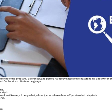
 Dzięki reformie programu ukierunkowano pomoc na osoby szczególnie narażone na ubóstwo ene
 środków Funduszu Modernizacyjnego.
ia.
budynku.
w kwalifikowanych, w tym limity dotacji jednostkowych na m2 powierzchni ocieplenia.
enie.
u),