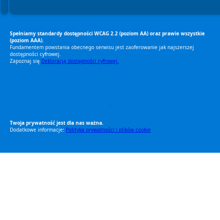
Spełniamy standardy dostępności WCAG 2.2 (poziom AA) oraz prawie wszystkie
(poziom AAA).
Fundamentem powstania obecnego serwisu jest zaoferowanie jak najszerszej
dostępności cyfrowej.
Zapoznaj się
Deklaracją dostępności cyfrowej.
RODO Zgodne
RODO przyjazne narzędzia
Twoja prywatność jest dla nas ważna.
Dodatkowe informacje:
Polityka prywatności i plików cookie