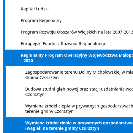
Kapitał Ludzki
Program Regionalny
Program Rozwoju Obszarów Wiejskich na lata 2007-201
Europejski Fundusz Rozwoju Regionalnego
Regionalny Program Operacyjny Województwa Małopol
- 2020
Zagospodarowanie terenu Doliny Micholowskiej w mi
Gmina Czorsztyn
Budowa studni głębinowej oraz stacji uzdatniania wo
Czorsztyn
Wymiana źródeł ciepła w prywatnych gospodarstwac
terenie gminy Czorsztyn
Wymiana źródeł ciepła w prywatnych gospodarst
(węgiel) na terenie gminy Czorsztyn