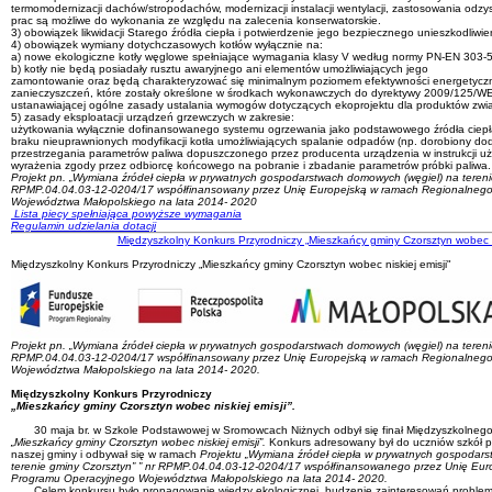
termomodernizacji dachów/stropodachów, modernizacji instalacji wentylacji, zastosowania odzys
prac są możliwe do wykonania ze względu na zalecenia konserwatorskie.
3) obowiązek likwidacji Starego źródła ciepła i potwierdzenie jego bezpiecznego unieszkodliwie
4) obowiązek wymiany dotychczasowych kotłów wyłącznie na:
a) nowe ekologiczne kotły węglowe spełniające wymagania klasy V według normy PN-EN 303-
b) kotły nie będą posiadały rusztu awaryjnego ani elementów umożliwiających jego
zamontowanie oraz będą charakteryzować się minimalnym poziomem efektywności energetyczne
zanieczyszczeń, które zostały określone w środkach wykonawczych do dyrektywy 2009/125/WE 
ustanawiającej ogólne zasady ustalania wymogów dotyczących ekoprojektu dla produktów zwi
5) zasady eksploatacji urządzeń grzewczych w zakresie:
użytkowania wyłącznie dofinansowanego systemu ogrzewania jako podstawowego źródła ciep
braku nieuprawnionych modyfikacji kotła umożliwiających spalanie odpadów (np. dorobiony dod
przestrzegania parametrów paliwa dopuszczonego przez producenta urządzenia w instrukcji u
wyrażenia zgody przez odbiorcę końcowego na pobranie i zbadanie parametrów próbki paliwa.
Projekt pn. „Wymiana źródeł ciepła w prywatnych gospodarstwach domowych (węgiel) na tereni
RPMP.04.04.03-12-0204/17 współfinansowany przez Unię Europejską w ramach Regionalneg
Województwa Małopolskiego na lata 2014- 2020
Lista piecy spełniająca powyższe wymagania
Regulamin udzielania dotacji
Międzyszkolny Konkurs Przyrodniczy „Mieszkańcy gminy Czorsztyn wobec ni
Międzyszkolny Konkurs Przyrodniczy „Mieszkańcy gminy Czorsztyn wobec niskiej emisji"
Projekt pn. „Wymiana źródeł ciepła w prywatnych gospodarstwach domowych (węgiel) na tereni
RPMP.04.04.03-12-0204/17 współfinansowany przez Unię Europejską w ramach Regionalneg
Województwa Małopolskiego na lata 2014- 2020.
Międzyszkolny Konkurs Przyrodniczy
„Mieszkańcy gminy Czorsztyn wobec niskiej emisji”.
30 maja br. w Szkole Podstawowej w Sromowcach Niżnych odbył się finał Międzyszkolnego
„Mieszkańcy gminy Czorsztyn wobec niskiej emisji”.
Konkurs adresowany był do uczniów szkół 
naszej gminy i odbywał się w ramach
Projektu „Wymiana źródeł ciepła w prywatnych gospodar
terenie gminy Czorsztyn” ” nr RPMP.04.04.03-12-0204/17 współfinansowanego przez Unię Eu
Programu Operacyjnego Województwa Małopolskiego na lata 2014- 2020.
Celem konkursu było propagowanie wiedzy ekologicznej, budzenie zainteresowań problem