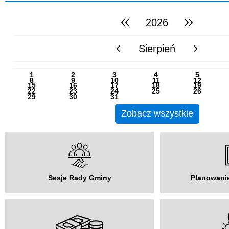
2026
poprzedni rok
następny rok
Sierpień
poprzedni miesiąc
następny miesią
PN
WT
ŚR
CZ
PI
SO
NI
1
2
3
4
5
8
9
10
11
12
15
16
17
18
19
22
23
24
25
26
29
30
31
Zobacz wszystkie
Sesje Rady Gminy
Planowanie