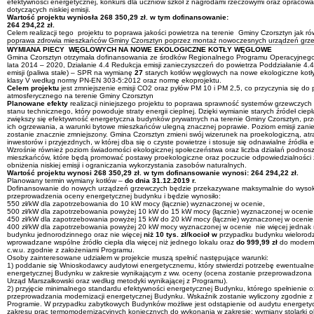
efektywności energetycznej, konkurs dla uczniów szkół z nagrodami rzeczowymi oraz opracowan
dotyczących niskiej emisji.
Wartość projektu wyniosła 268 350,29 zł. w tym dofinansowanie:
264 294,22 zł.
Celem realizacji tego projektu to poprawa jakości powietrza na terenie Gminy Czorsztyn jak ró
poprawa zdrowia mieszkańców Gminy Czorsztyn poprzez montaż nowoczesnych urządzeń grz
WYMIANA PIECY WĘGLOWYCH NA NOWE EKOLOGICZNE KOTŁY WĘGLOWE
Gmina Czorsztyn otrzymała dofinansowania ze środków Regionalnego Programu Operacyjneg
lata 2014 – 2020, Działanie 4.4 Redukcja emisji zanieczyszczeń do powietrza Poddziałanie 4.4
emisji (paliwa stałe) – SPR na wymianę
27
starych kotłów węglowych na nowe ekologiczne kot
klasy V według normy PN-EN 303-5:2012 oraz normę ekoprojektu.
Celem projektu
jest zmniejszenie emisji CO2 oraz pyłów PM 10 i PM 2,5, co przyczynia się do 
atmosferycznego na terenie Gminy Czorsztyn
Planowane efekty
realizacji niniejszego projektu to poprawa sprawność systemów grzewczych
stanu technicznego, który powoduje straty energii cieplnej. Dzięki wymianie starych źródeł ciep
zwiększy się efektywność energetyczna budynków prywatnych na terenie Gminy Czorsztyn, prz
ich ogrzewania, a warunki bytowe mieszkańców ulegną znacznej poprawie. Poziom emisji zani
zostanie znacznie zmniejszony. Gmina Czorsztyn zmieni swój wizerunek na proekologiczną, atr
inwestorów i przyjezdnych, w której dba się o czyste powietrze i stosuje się odnawialne źródła e
Wzrośnie również poziom świadomości ekologicznej społeczeństwa oraz liczba działań podno
mieszkańców, które będą promować postawy proekologiczne oraz poczucie odpowiedzialności 
obniżenia niskiej emisji i ograniczania wykorzystania zasobów naturalnych.
Wartość projektu wynosi 268 350,29 zł. w tym dofinansowanie wynosi: 264 294,22 zł.
Planowany termin wymiany kotłów –
do dnia 31.12.2019 r.
Dofinansowanie do nowych urządzeń grzewczych będzie przekazywane maksymalnie do wysok
przeprowadzenia oceny energetycznej budynku i będzie wynosiło:
550 zł/kW dla zapotrzebowania do 10 kW mocy (łącznie) wyznaczonej w ocenie,
500 zł/kW dla zapotrzebowania powyżej 10 kW do 15 kW mocy (łącznie) wyznaczonej w ocenie
450 zł/kW dla zapotrzebowania powyżej 15 kW do 20 kW mocy (łącznie) wyznaczonej w ocenie
400 zł/kW dla zapotrzebowania powyżej 20 kW mocy wyznaczonej w ocenie nie więcej jednak
budynku jednorodzinnego oraz nie więcej
niż 10 tys. zł/kocioł w
przypadku budynku wielorodzi
wprowadzane wspólne źródło ciepła dla więcej niż jednego lokalu oraz
do 999,99 zł
do moderniz
c.w.u. zgodnie z założeniami Programu.
Osoby zainteresowane udziałem w projekcie muszą spełnić następujące warunki:
1) poddanie się Wnioskodawcy audytowi energetycznemu, który stwierdzi potrzebę ewentualn
energetycznej Budynku w zakresie wynikającym z ww. oceny (ocena zostanie przeprowadzona
Urząd Marszałkowski oraz według metodyki wynikającej z Programu).
2) przyjęcie minimalnego standardu efektywności energetycznej Budynku, którego spełnienie 
przeprowadzania modernizacji energetycznej Budynku. Wskaźnik zostanie wyliczony zgodnie z
Programie. W przypadku zabytkowych Budynków możliwe jest odstąpienie od audytu energetyc
zakresu prac termomodernizacyjnych koniecznych do wykonania w zakresie: wymiany stolarki 