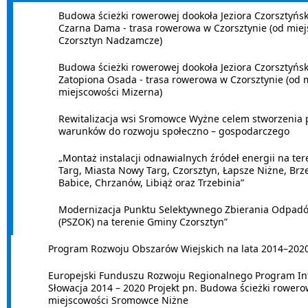
Budowa ścieżki rowerowej dookoła Jeziora Czorsztyński
Czarna Dama - trasa rowerowa w Czorsztynie (od mie
Czorsztyn Nadzamcze)
Budowa ścieżki rowerowej dookoła Jeziora Czorsztyński
Zatopiona Osada - trasa rowerowa w Czorsztynie (od 
miejscowości Mizerna)
Rewitalizacja wsi Sromowce Wyżne celem stworzenia 
warunków do rozwoju społeczno – gospodarczego
„Montaż instalacji odnawialnych źródeł energii na te
Targ, Miasta Nowy Targ, Czorsztyn, Łapsze Niżne, Brz
Babice, Chrzanów, Libiąż oraz Trzebinia”
Modernizacja Punktu Selektywnego Zbierania Odpa
(PSZOK) na terenie Gminy Czorsztyn”
Program Rozwoju Obszarów Wiejskich na lata 2014–202
Europejski Funduszu Rozwoju Regionalnego Program Int
Słowacja 2014 – 2020 Projekt pn. Budowa ścieżki rowero
miejscowości Sromowce Niżne