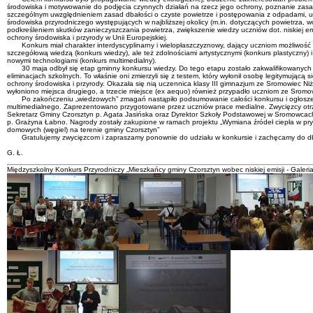
środowiska i motywowanie do podjęcia czynnych działań na rzecz jego ochrony, poznanie zasa
szczególnym uwzględnieniem zasad dbałości o czyste powietrze i postępowania z odpadami, 
środowiska przyrodniczego występujących w najbliższej okolicy (m.in. dotyczących powietrza, 
podkreśleniem skutków zanieczyszczania powietrza, zwiększenie wiedzy uczniów dot. niskiej emi
ochrony środowiska i przyrody w Unii Europejskiej.
Konkurs miał charakter interdyscyplinarny i wielopłaszczyznowy, dający uczniom możliwość w
szczegółową wiedzą (konkurs wiedzy), ale też zdolnościami artystycznymi (konkurs plastyczny) 
nowymi technologiami (konkurs multimedialny).
30 maja odbył się etap gminny konkursu wiedzy. Do tego etapu zostało zakwalifikowanych 15
eliminacjach szkolnych. To właśnie oni zmierzyli się z testem, który wyłonił osobę legitymującą 
ochrony środowiska i przyrody. Okazała się nią uczennica klasy III gimnazjum ze Sromowiec Ni
wyłoniono miejsca drugiego, a trzecie miejsce (ex aequo) również przypadło uczniom ze Sromo
Po zakończeniu „wiedzowych” zmagań nastąpiło podsumowanie całości konkursu i ogłoszen
multimedialnego. Zaprezentowano przygotowane przez uczniów prace medialne. Zwycięzcy otrz
Sekretarz Gminy Czorsztyn p. Agata Jasińska oraz Dyrektor Szkoły Podstawowej w Sromowcac
p. Grażyna Łabno. Nagrody zostały zakupione w ramach projektu „Wymiana źródeł ciepła w p
domowych (węgiel) na terenie gminy Czorsztyn”
Gratulujemy zwycięzcom i zapraszamy ponownie do udziału w konkursie i zachęcamy do db
G. Ł.
Międzyszkolny Konkurs Przyrodniczy „Mieszkańcy gminy Czorsztyn wobec niskiej emisji - Galeri