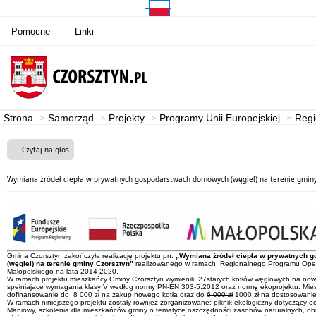
Pomocne
Linki
Strona
Samorząd
Projekty
Programy Unii Europejskiej
Regi
Czytaj na głos
Wymiana źródeł ciepła w prywatnych gospodarstwach domowych (węgiel) na terenie gminy
Gmina Czorsztyn zakończyła realizację projektu pn.
„Wymiana źródeł ciepła w prywatnych
(węgiel) na terenie gminy Czorsztyn”
realizowanego w ramach Regionalnego Programu Ope
Małopolskiego na lata 2014-2020.
W ramach projektu mieszkańcy Gminy Czorsztyn wymienili 27starych kotłów węglowych na now
spełniające wymagania klasy V według normy PN-EN 303-5:2012 oraz normę ekoprojektu. Miesz
dofinansowanie do 8 000 zł na zakup nowego kotła oraz do
6 000 zł
1000 zł na dostosowanie 
W ramach niniejszego projektu zostały również zorganizowane: piknik ekologiczny dotyczący o
Maniowy, szkolenia dla mieszkańców gminy o tematyce oszczędności zasobów naturalnych, obni