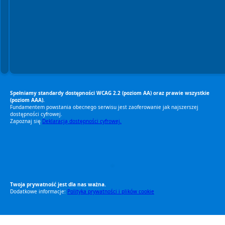
Spełniamy standardy dostępności WCAG 2.2 (poziom AA) oraz prawie wszystkie
(poziom AAA).
Fundamentem powstania obecnego serwisu jest zaoferowanie jak najszerszej
dostępności cyfrowej.
Zapoznaj się
Deklaracją dostępności cyfrowej.
RODO Zgodne
RODO przyjazne narzędzia
Twoja prywatność jest dla nas ważna.
Dodatkowe informacje:
Polityka prywatności i plików cookie