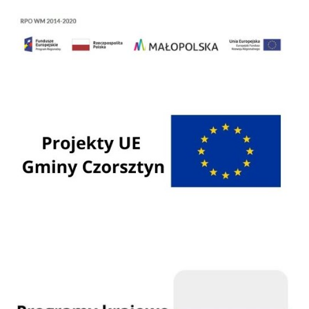
Regionalny Program Operacyjny Województwa Małopolskiego na lata 2014 - 2020
Programy Unii Europejskiej
Programy krajowe