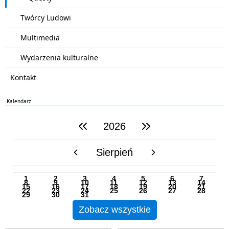
Twórcy Ludowi
Multimedia
Wydarzenia kulturalne
Kontakt
Kalendarz
2026
poprzedni rok
następny rok
Sierpień
poprzedni miesiąc
następny miesiąc
PN
WT
ŚR
CZ
PI
SO
NI
1
2
3
4
5
6
7
8
9
10
11
12
13
14
15
16
17
18
19
20
21
22
23
24
25
26
27
28
29
30
31
Zobacz wszystkie