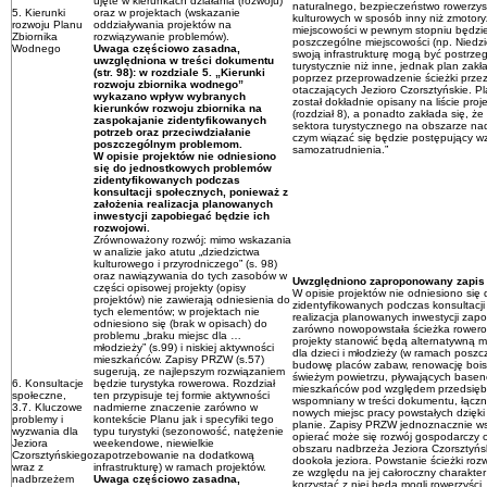
ujęte w kierunkach działania (rozwoju)
naturalnego, bezpieczeństwo rowerzystó
5. Kierunki
oraz w projektach (wskazanie
kulturowych w sposób inny niż zmotory
rozwoju Planu
oddziaływania projektów na
miejscowości w pewnym stopniu będzie
Zbiornika
rozwiązywanie problemów).
poszczególne miejscowości (np. Niedz
Wodnego
Uwaga częściowo zasadna,
swoją infrastrukturę mogą być postrzeg
uwzględniona w treści dokumentu
turystycznie niż inne, jednak plan zak
(str. 98): w rozdziale 5. „Kierunki
poprzez przeprowadzenie ścieżki przez
rozwoju zbiornika wodnego”
otaczających Jezioro Czorsztyńskie. Pl
wykazano wpływ wybranych
został dokładnie opisany na liście pr
kierunków rozwoju zbiornika na
(rozdział 8), a ponadto zakłada się, że
zaspokajanie zidentyfikowanych
sektora turystycznego na obszarze nad
potrzeb oraz przeciwdziałanie
czym wiązać się będzie postępujący wz
poszczególnym problemom.
samozatrudnienia.”
W opisie projektów nie odniesiono
się do jednostkowych problemów
zidentyfikowanych podczas
konsultacji społecznych, ponieważ z
założenia realizacja planowanych
inwestycji zapobiegać będzie ich
rozwojowi.
Zrównoważony rozwój: mimo wskazania
w analizie jako atutu „dziedzictwa
kulturowego i przyrodniczego” (s. 98)
oraz nawiązywania do tych zasobów w
Uwzględniono zaproponowany zapis
części opisowej projekty (opisy
W opisie projektów nie odniesiono si
projektów) nie zawierają odniesienia do
zidentyfikowanych podczas konsultacji
tych elementów; w projektach nie
realizacja planowanych inwestycji zap
odniesiono się (brak w opisach) do
zarówno nowopowstała ścieżka rowerowa
problemu „braku miejsc dla …
projekty stanowić będą alternatywną 
młodzieży” (s.99) i niskiej aktywności
dla dzieci i młodzieży (w ramach poszc
mieszkańców. Zapisy PRZW (s.57)
budowę placów zabaw, renowację boisk
sugerują, ze najlepszym rozwiązaniem
świeżym powietrzu, pływających basenó
6. Konsultacje
będzie turystyka rowerowa. Rozdział
mieszkańców pod względem przedsiębio
społeczne,
ten przypisuje tej formie aktywności
wspomniany w treści dokumentu, łączni
3.7. Kluczowe
nadmierne znaczenie zarówno w
nowych miejsc pracy powstałych dzięki 
problemy i
kontekście Planu jak i specyfiki tego
planie. Zapisy PRZW jednoznacznie ws
wyzwania dla
typu turystyki (sezonowość, natężenie
opierać może się rozwój gospodarczy or
Jeziora
weekendowe, niewielkie
obszaru nadbrzeża Jeziora Czorsztyńs
Czorsztyńskiego
zapotrzebowanie na dodatkową
dookoła jeziora. Powstanie ścieżki ro
wraz z
infrastrukturę) w ramach projektów.
ze względu na jej całoroczny charakte
nadbrzeżem
Uwaga częściowo zasadna,
korzystać z niej będą mogli rowerzyści