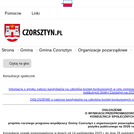
Pomocne
Linki
Strona
Gmina
Gmina Czorsztyn
Organizacje pozarządowe
Czytaj na głos
Konsultacje społeczne
Informacja o wyniku naboru kandydatów na członków komisji konkursowych w celu opiniowan
publicznych Gminy Czorsztyn na 202
OGŁOSZENIE o naborze kandydatów na członków komisji konkursowych na 
OGŁOSZENIE
O WYNIKACH PRZEPROWADZON
KONSULTACJI SPOŁECZNYC
projektu rocznego programu współpracy Gminy Czorsztyn z organizacjami pozarządo
pożytku publicznego na 2026 r
Konsultacje zostały przeprowadzone w dniach od 14 października 2025 r. do dnia 28 październ