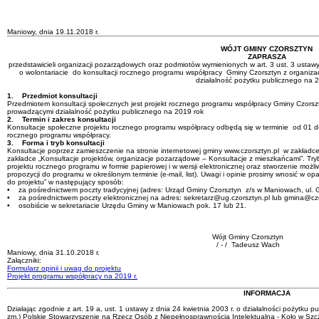
Wójt Gminy Czo
/ - / Tadeusz
Maniowy, dnia 19.11.2018 r.
WÓJT GMINY CZORSZTYN
ZAPRASZA
przedstawicieli organizacji pozarządowych oraz podmiotów wymienionych w art. 3 ust. 3 ustawy 
o wolontariacie do konsultacji rocznego programu współpracy Gminy Czorsztyn z organiz
działalność pożytku publicznego na 2
1. Przedmiot konsultacji
Przedmiotem konsultacji społecznych jest projekt rocznego programu współpracy Gminy Czorsz
prowadzącymi działalność pożytku publicznego na 2019 rok
2. Termin i zakres konsultacji
Konsultacje społeczne projektu rocznego programu współpracy odbędą się w terminie od 01 do 
rocznego programu współpracy.
3. Forma i tryb konsultacji
Konsultacje poprzez zamieszczenie na stronie internetowej gminy www.czorsztyn.pl w zakładce
zakładce „Konsultacje projektów, organizacje pozarządowe – Konsultacje z mieszkańcami”. Try
projektu rocznego programu w formie papierowej i w wersji elektronicznej oraz stworzenie możli
propozycji do programu w określonym terminie (e-mail, list). Uwagi i opinie prosimy wnosić w op
do projektu” w następujący sposób:
• za pośrednictwem poczty tradycyjnej (adres: Urząd Gminy Czorsztyn z/s w Maniowach, ul.
• za pośrednictwem poczty elektronicznej na adres: sekretarz@ug.czorsztyn.pl lub gmina@czo
• osobiście w sekretariacie Urzędu Gminy w Maniowach pok. 17 lub 21.
Wójt Gminy Czorsztyn
/ - / Tadeusz Wach
Maniowy, dnia 31.10.2018 r.
Załączniki:
Formularz opinii i uwag do projektu
Projekt programu współpracy na 2019 r.
INFORMACJA
Działając zgodnie z art. 19 a, ust. 1 ustawy z dnia 24 kwietnia 2003 r. o działalności pożytku pub
zm.) Polskie Stowarzyszenie na Rzecz Osób z Niepełnosprawnością Intelektualną - Koło w Szcz