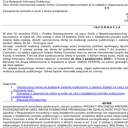
2) w Biuletynie Informacji Publicznej,
3)na stronie internetowej Urzędu Gminy Czorsztyn www.czorsztyn.pl w zakładce Organizacje p
§ 5
Zarządzenie wchodzi w życie z dniem podpisania.
W
C
(-
I N F O R M A C J A
W dniu 20 września 2024 r. Polskie Stowarzyszenie na rzecz Osób z Niepełnosprawnością I
Szczawnica, w trybie art. 19a ustawy z dnia 24 kwietnia 2003 roku o działalności pożytku public
zwanej dalej ustawą, złożyło uproszczoną ofertę na realizację zadania publicznego z zakr
tytułem „Mamy 30 lat – Poznajcie nas!”.
Uznając celowość realizacji zadania publicznego przez powyższy podmiot spełniający łączn
art.19a ust. 3 ustawy, podaje się ofertę do publicznej wiadomości na okres 7 dni poprzez z
Czorsztyn, na tablicy ogłoszeń Urzędu Gminy Czorsztyn oraz na stronie internetowej Urzędu ww
Każdy, w terminie 7 dni od dnia zamieszczenia oferty w sposób, o którym mowa wyżej, może zgł
Uwagi dotyczące oferty można zgłaszać w terminie
do dnia 1 października 2024 r.
w formie p
Maniowy lub drogą elektroniczną (z dopiskiem w tytule: UWAGI OFERTA) na adres: gmina@czo
się data wpływu.
Po upływie powyższego terminu oraz po rozpatrzeniu uwag, organ wykonawczy jednostki sam
realizacji zadania publicznego. Oferta będzie stanowiła załącznik do umowy.
Załączniki:
1.
Uproszczona oferta na realizację zadania publicznego z zakresu działań na rzecz 
– Poznajcie nas!”.
2.
Formularz z uwagami do oferty w trybie art.19a o działalności pożytku publicznego
i o wolontariacie.
3.
Klauzula informacyjna.
WYNIK
przeprowadzonych konsultacji społecznych, którym poddano PROJEKT ROCZNEGO P
POZARZĄDOWYMI ORAZ INNYMI PODMIOTAMI PROWADZĄCYMI DZIAŁALNOŚĆ POŻYTKU 
Zgodnie z Regulaminem konsultacji z radą działalności pożytku publicznego lub organizacjami 
ustawy o działalności pożytku publicznego i o wolontariacie, projektów aktów prawa miejsco
Gminy Czorsztyn z dnia 30 września 2010 r. w sprawie określenia szczegółowego sposobu konsu
organizacjami pozarządowymi i podmiotami, o których mowa w art. 3 ust. 3 ustawy o działalnośc
miejscowego w dziedzinach dotyczących działalności statutowej tych organizacji, Wójt Gminy C