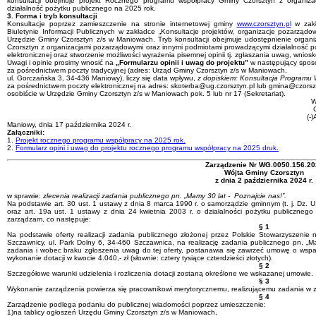
konsultacji obejmuje projekt Rocznego programu współpracy Gminy Czorsztyn z organiz
działalność pożytku publicznego na 2025 rok.
3. Forma i tryb konsultacji
Konsultacje poprzez zamieszczenie na stronie internetowej gminy
www.czorsztyn.pl
w zakł
Biuletynie Informacji Publicznych w zakładce „Konsultacje projektów, organizacje pozarząd
Urzędzie Gminy Czorsztyn z/s w Maniowach. Tryb konsultacji obejmuje udostępnienie organ
Czorsztyn z organizacjami pozarządowymi oraz innymi podmiotami prowadzącymi działalność poż
elektronicznej oraz stworzenie możliwości wyrażenia pisemnej opinii tj. zgłaszania uwag, wnioskó
Uwagi i opinie prosimy wnosić na
„Formularzu opinii i uwag do projektu”
w następujący spos
za pośrednictwem poczty tradycyjnej (adres: Urząd Gminy Czorsztyn z/s w Maniowach,
ul. Gorczańska 3, 34-436 Maniowy), liczy się data wpływu,
z dopiskiem: Konsultacja Programu
za pośrednictwem poczty elektronicznej na adres: skoterba@ug.czorsztyn.pl lub gmina@czorsz
osobiście w Urzędzie Gminy Czorsztyn z/s w Maniowach pok. 5 lub nr 17 (Sekretariat).
W
C
(-
Maniowy, dnia 17 października 2024 r.
Załączniki:
1.
Projekt rocznego programu współpracy na 2025 rok.
2.
Formularz opini i uwag do projektu rocznego programu współpracy na 2025 druk.
Zarządzenie Nr WG.0050.156.20
Wójta Gminy Czorsztyn
z dnia 2 października 2024 r.
w sprawie:
zlecenia realizacji zadania publicznego pn. „Mamy 30 lat - Poznajcie nas!”.
Na podstawie art. 30 ust. 1 ustawy z dnia 8 marca 1990 r. o samorządzie gminnym (t. j. Dz. U.
oraz art. 19a ust. 1 ustawy z dnia 24 kwietnia 2003 r. o działalności pożytku publicznego i
zarządzam, co następuje:
§ 1
Na podstawie oferty realizacji zadania publicznego złożonej przez Polskie Stowarzyszenie
Szczawnicy, ul. Park Dolny 6, 34-460 Szczawnica, na realizację zadania publicznego pn. „Ma
zadania i wobec braku zgłoszenia uwag do tej oferty, postanawia się zawrzeć umowę o wsparc
wykonanie dotacji w kwocie 4.040,- zł (słownie: cztery tysiące czterdzieści złotych).
§ 2
Szczegółowe warunki udzielenia i rozliczenia dotacji zostaną określone we wskazanej umowie.
§ 3
Wykonanie zarządzenia powierza się pracownikowi merytorycznemu, realizującemu zadania w z
§ 4
Zarządzenie podlega podaniu do publicznej wiadomości poprzez umieszczenie:
1)na tablicy ogłoszeń Urzędu Gminy Czorsztyn z/s w Maniowach,