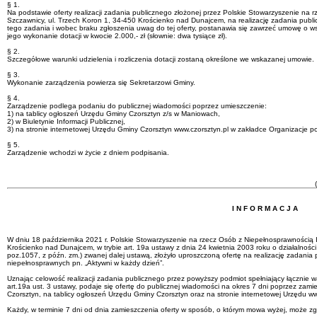
§ 1.
Na podstawie oferty realizacji zadania publicznego złożonej przez Polskie Stowarzyszenie na 
Szczawnicy, ul. Trzech Koron 1, 34-450 Krościenko nad Dunajcem, na realizację zadania public
tego zadania i wobec braku zgłoszenia uwag do tej oferty, postanawia się zawrzeć umowę o wsp
jego wykonanie dotacji w kwocie 2.000,- zł (słownie: dwa tysiące zł).
§ 2.
Szczegółowe warunki udzielenia i rozliczenia dotacji zostaną określone we wskazanej umowie.
§ 3.
Wykonanie zarządzenia powierza się Sekretarzowi Gminy.
§ 4.
Zarządzenie podlega podaniu do publicznej wiadomości poprzez umieszczenie:
1) na tablicy ogłoszeń Urzędu Gminy Czorsztyn z/s w Maniowach,
2) w Biuletynie Informacji Publicznej,
3) na stronie internetowej Urzędu Gminy Czorsztyn www.czorsztyn.pl w zakładce Organizacje 
§ 5.
Zarządzenie wchodzi w życie z dniem podpisania.
Wój
(-)Tadeusz W
I N F O R M A C J A
W dniu 18 października 2021 r. Polskie Stowarzyszenie na rzecz Osób z Niepełnosprawnością I
Krościenko nad Dunajcem, w trybie art. 19a ustawy z dnia 24 kwietnia 2003 roku o działalności p
poz.1057, z późn. zm.) zwanej dalej ustawą, złożyło uproszczoną ofertę na realizację zadania
niepełnosprawnych pn. „Aktywni w każdy dzień”.
Uznając celowość realizacji zadania publicznego przez powyższy podmiot spełniający łącznie wa
art.19a ust. 3 ustawy, podaje się ofertę do publicznej wiadomości na okres 7 dni poprzez zamie
Czorsztyn, na tablicy ogłoszeń Urzędu Gminy Czorsztyn oraz na stronie internetowej Urzędu ww
Każdy, w terminie 7 dni od dnia zamieszczenia oferty w sposób, o którym mowa wyżej, może zgł