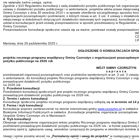
nie wpłynęła żadna uwaga, opinia.
Zgodnie z §10 Regulaminu konsultacji z radą działalności pożytku publicznego lub organizacja
ustawy o działalności pożytku publicznego i o wolontariacie, projektów aktów prawa miejsco
Gminy Czorsztyn z dnia 30 września 2010 r. w sprawie określenia szczegółowego sposobu konsu
organizacjami pozarządowymi i podmiotami, o których mowa w art. 3 ust. 3 ustawy o działalnośc
miejscowego w dziedzinach dotyczących działalności statutowej tych organizacji, konsultacje 
udział w konsultacjach jeżeli zostały przeprowadzone w sposób przedstawiony w Regulaminie. Z
Gminy Czorsztyn.
Przeprowadzone konsultacje społeczne uważa się za ważne, ponieważ zostały przeprowadzo
WÓ
C
(-
Maniowy, dnia 29 października 2025 r.
OGŁOSZENIE O KONSULTACJACH SPO
projektu rocznego programu współpracy Gminy Czorsztyn z organizacjami pozarządowym
pożytku publicznego na 2026 rok
WÓJT GMINY CZORSZTYN
z a p r a s z a
przedstawicieli organizacji pozarządowych oraz podmiotów wymienionych w art. 3 ust. 3 ustawy z
o wolontariacie, do konsultacji projektu Rocznego programu współpracy Gminy Czorsztyn z or
prowadzącymi działalność pożytku publicznego
na 2026 rok.
1. Przedmiot konsultacji
Przedmiotem konsultacji społecznych jest projekt rocznego programu współpracy Gminy Czorsz
prowadzącymi działalność pożytku publicznego na 2026 rok.
2. Termin i zakres konsultacji
Konsultacje społeczne projektu rocznego programu współpracy odbędą się
w terminie od 14 p
3. Forma i tryb konsultacji
Konsultacje poprzez zamieszczenie na stronie internetowej gminy
www.czorsztyn.pl
w zakładce 
Biuletynie Informacji Publicznych w zakładce „Konsultacje projektów, organizacje pozarządowe
Urzędzie Gminy Czorsztyn z/s w Maniowach.
4. Tryb konsultacji
Obejmuje udostępnienie organizacjom tekstu projektu Rocznego programu współpracy Gminy C
podmiotami prowadzącymi działalność pożytku publicznego na 2026 rok - w formie papierowej i 
pisemnej opinii tj. zgłaszania uwag, wniosków i propozycji do programu w określonym terminie (e-m
Uwagi i opinie prosimy wnosić na
„Formularzu opinii i uwag do projektu”
w następujący spos