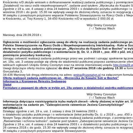
Krościenko n/D złożyło wniosek o dofinansowanie realizacji zadania publicznego z pominięciem
„Działalność na rzecz osób niepełnosprawnych”, zadanie pod tytułem: „Wycieczka do Kopalni So
Zgodnie z 19 a, ust. 4 ustawy z dnia 24 kwietnia 2003 r. o działalności pożytku publicznego i 
września 2018 r. do godz. 15.30 nie wpłynęły uwagi do złożonej oferty, oznacza to rezygnację 
W związku z powyższym przyznano wsparcie Polskiemu Stowarzyszeniu na Rzecz Osób z Niepeł
w Krościenku, ul. Trzy Korony 1, 34-450 Krościenko n/D w wysokości 2 000,00 zł.
Wójt Gminy Czorsztyn
/ - / Tadeusz Wach
Maniowy, dnia 28.09.2018 r.
Ogłoszenie o możliwości zgłaszania uwag do oferty na realizację zadania publicznego pn
Polskie Stowarzyszenie na Rzecz Osób z Niepełnosprawnością Intelektualną - Koło w Szc
ofertę na realizację zadania publicznego pn.
„Wycieczka do Kopalni Soli w Bochni”
w tryb
działalności pożytku publicznego i o wolontariacie
(tj. Dz. U. z 2018 r., poz. 450 z póź. zm.)
pominięcie procedury konkursu).
Uznając celowość realizacji zadania publicznego przez ww. podmiot i uznając spełnienie łącznie
art. 19a, ust. 3 ustawy podaje się ofertę do wiadomości publicznej poprzez zamieszczenie ofert
tablicach ogłoszeń Urzędu Gminy Czorsztyn oraz na stronie internetowej urzędu
http://cms29.v
Uwagi dotyczące oferty można zgłaszać
do dnia 27 września 2018 r.
do godziny 15.30
w form
Gorczańska 3,
34-436 Maniowy lub drogą elektroniczną na adres:
gmina@czorsztyn.pl
na załączonym formular
Oferta realizacji zadania publicznego pn. „Wycieczka do Kopalni Soli w Bochni”
Informacja z Krajowego Rejestru Sądowego
Statut
Formularz z uwagami do oferty w trybie art. 19a ustawy o działalności pożytku publiczneg
Wójt Gminy Czorsztyn
/ - / Tadeusz Wach
Informacja dotycząca rozstrzygnięcia trybu małych zleceń - oferty złożonej w trybie art. 
wolontariacie na zadanie pn. "Zabezpieczenie ratownicze Jeziora Czorsztyńskiego"
INFORMACJA
Działając zgodnie z art. 19 a, ust. 1 ustawy z dnia 24 kwietnia 2003 r.
o działalności pożytku publicznego i o wolontariacie (tekst jednolity Dz. U. z 2018 r., poz. 
Nowym Targu złożyło wniosek o dofinansowanie realizacji zadania publicznego, z pominięciem 
„Ratownictwo i ochrona ludności”, zadanie pod tytułem: „Zabezpieczenie ratownicze Jeziora Cz
Zgodnie z 19 a, ust. 4 ustawy z dnia 24 kwietnia 2003 r. o działalności pożytku publicznego i o
26 czerwca 2018 r. do godz. 15.30 nie wpłynęły uwagi do złożonej oferty, oznacza to rezygnacj
W związku z powyższym przyznano wsparcie Stowarzyszeniu