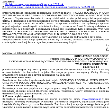
Załączniki:
1.
Projekt rocznego programu współpracy na 2024 rok.
2.
Formularz opinii i uwag do projektu rocznego programu współpracy na 2024 rok.
WYNIK
przeprowadzonych konsultacji społecznych, którym poddano PROJEKT ROCZNEGO P
POZARZĄDOWYMI ORAZ INNYMI PODMIOTAMI PROWADZĄCYMI DZIAŁALNOŚĆ POŻYTKU 
Zgodnie z Regulaminem konsultacji z radą działalności pożytku publicznego lub organizacjam
ustawy o działalności pożytku publicznego i o wolontariacie, projektów aktów prawa miejsco
Gminy Czorsztyn z dnia 30 września 2010 r. w sprawie określenia szczegółowego sposobu
organizacjami pozarządowymi i podmiotami, o których mowa w art. 3 ust. 3 ustawy o działalnośc
miejscowego w dziedzinach dotyczących działalności statutowej tych organizacji, Wójt Gm
PROJEKTU ROCZNEGO PROGRAMU WSPÓŁPRACY GMINY CZORSZTYN Z ORGANIZ
PROWADZĄCYMI DZIAŁALNOŚĆ POŻYTKU PUBLICZNEGO NA 2023 ROK.
W terminie konsultacji do Urzędu Gminy Czorsztyn nie wpłynęła żadna uwaga czy opinia.
Przeprowadzone konsultacje społeczne uważa się za ważne, ponieważ zostały przeprowadz
czasie tych konsultacji żadna organizacja nie wniosła uwag i opinii.
z 
(-)
Za
Maniowy, 15 listopada 2022 r.
KONSULTACJE SPOŁECZNE
Projektu ROCZNEGO PROGRAMU WSPÓŁPRACY 
Z ORGANIZACJAMI POZARZĄDOWYMI ORAZ INNYMI PODMIOTAMI PROWADZĄCYMI 
WÓJT GMINY CZORSZTYN
z a p r a s z a
przedstawicieli organizacji pozarządowych oraz podmiotów wymienionych w art. 3 ust. 3 ustawy 
o wolontariacie, do konsultacji projektu Rocznego programu współpracy Gminy Czorsz
prowadzącymi działalność pożytku publicznego na 2023 rok.
1. Przedmiot konsultacji
Przedmiotem konsultacji społecznych jest projekt ROCZNEGO PROGRAMU WSPÓŁP
ORAZ INNYMI PODMIOTAMI PROWADZĄCYMI DZIAŁALNOŚĆ POŻYTKU PUBLICZNEGO NA 
2. Termin i zakres konsultacji
Konsultacje społeczne projektu rocznego programu współpracy odbędą się
w terminie od 2
konsultacji obejmuje projekt Rocznego programu współpracy Gminy Czorsztyn z organiz
działalność pożytku publicznego na 2023 rok.
3. Forma i tryb konsultacji
Konsultacje poprzez zamieszczenie na stronie internetowej gminy
www.czorsztyn.pl
w zakł
Biuletynie Informacji Publicznych w zakładce „Konsultacje projektów, organizacje pozarząd
Urzędzie Gminy Czorsztyn z/s w Maniowach. Tryb konsultacji obejmuje udostępnienie organ
Czorsztyn z organizacjami pozarządowymi oraz innymi podmiotami prowadzącymi działalność poż