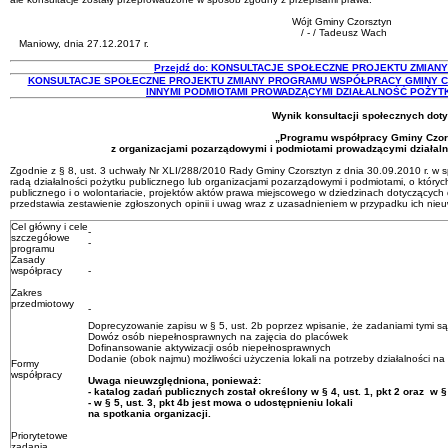
Wójt Gminy Czorsztyn
/ - / Tadeusz Wach
Maniowy, dnia 27.12.2017 r.
Przejdź do: KONSULTACJE SPOŁECZNE PROJEKTU ZMIAN
KONSULTACJE SPOŁECZNE PROJEKTU ZMIANY PROGRAMU WSPÓŁPRACY GMINY C
INNYMI PODMIOTAMI PROWADZĄCYMI DZIAŁALNOŚĆ POŻYT
Wynik konsultacji społecznych dot
„Programu współpracy Gminy Czor
z organizacjami pozarządowymi i podmiotami prowadzącymi działaln
Zgodnie z § 8, ust. 3 uchwały Nr XLI/288/2010 Rady Gminy Czorsztyn z dnia 30.09.2010 r. w 
radą działalności pożytku publicznego lub organizacjami pozarządowymi i podmiotami, o których
publicznego i o wolontariacie, projektów aktów prawa miejscowego w dziedzinach dotyczących dz
przedstawia zestawienie zgłoszonych opinii i uwag wraz z uzasadnieniem w przypadku ich nieu
Cel główny i cele
-
szczegółowe
-
programu
Zasady
współpracy
-
Zakres
przedmiotowy
-
Doprecyzowanie zapisu w § 5, ust. 2b poprzez wpisanie, że zadaniami tymi są
Dowóz osób niepełnosprawnych na zajęcia do placówek
Dofinansowanie aktywizacji osób niepełnosprawnych
Dodanie (obok najmu) możliwości użyczenia lokali na potrzeby działalności 
Formy
współpracy
Uwaga nieuwzględniona, ponieważ:
- katalog zadań publicznych został określony w § 4, ust. 1, pkt 2 oraz w § 
- w § 5, ust. 3, pkt 4b jest mowa o udostępnieniu lokali
na spotkania organizacji.
Priorytetowe
zadania