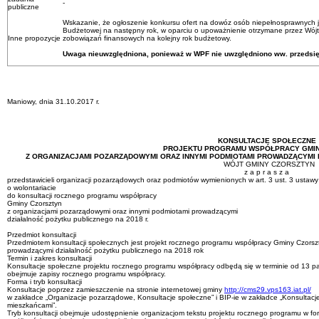
-
publiczne
Wskazanie, że ogłoszenie konkursu ofert na dowóz osób niepełnosprawnych j
Budżetowej na następny rok, w oparciu o upoważnienie otrzymane przez Wój
Inne propozycje
zobowiązań finansowych na kolejny rok budżetowy.
Uwaga nieuwzględniona, ponieważ w WPF nie uwzględniono ww. przedsię
Wójt Gminy Czor
/ - / Tadeusz 
Maniowy, dnia 31.10.2017 r.
KONSULTACJE SPOŁECZNE
PROJEKTU
PROGRAMU WSPÓŁPRACY GMIN
Z ORGANIZACJAMI POZARZĄDOWYMI ORAZ INNYMI PODMIOTAMI PROWADZĄCYMI 
WÓJT GMINY CZORSZTYN
z a p r a s z a
przedstawicieli organizacji pozarządowych oraz podmiotów wymienionych w art. 3 ust. 3 ustawy z
o wolontariacie
do konsultacji rocznego programu współpracy
Gminy Czorsztyn
z organizacjami pozarządowymi oraz innymi podmiotami prowadzącymi
działalność pożytku publicznego na 2018 r.
Przedmiot konsultacji
Przedmiotem konsultacji społecznych jest projekt rocznego programu współpracy Gminy Czorsz
prowadzącymi działalność pożytku publicznego na 2018 rok
Termin i zakres konsultacji
Konsultacje społeczne projektu rocznego programu współpracy odbędą się w terminie od 13 paź
obejmuje zapisy rocznego programu współpracy.
Forma i tryb konsultacji
Konsultacje poprzez zamieszczenie na stronie internetowej gminy
http://cms29.vps163.iat.pl/
w zakładce „Organizacje pozarządowe, Konsultacje społeczne” i BIP-ie w zakładce „Konsultacj
mieszkańcami”.
Tryb konsultacji obejmuje udostępnienie organizacjom tekstu projektu rocznego programu w form