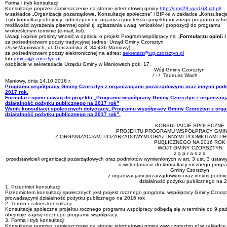
Forma i tryb konsultacji
Konsultacje poprzez zamieszczenie na stronie internetowej gminy
http://cms29.vps163.iat.pl/
w zakładce „Organizacje pozarządowe, Konsultacje społeczne” i BIP-ie w zakładce „Konsultacje 
Tryb konsultacji obejmuje udostępnienie organizacjom tekstu projektu rocznego programu w form
możliwości wyrażenia pisemnej opinii tj. zgłaszania uwag, wniosków i propozycji do programu
w określonym terminie (e-mail, list).
Uwagi i opinie prosimy wnosić w oparciu o projekt Program współpracy na
„Formularzu opinii 
za pośrednictwem poczty tradycyjnej (adres: Urząd Gminy Czorsztyn
z/s w Maniowach, ul. Gorczańska 3, 34-436 Maniowy)
za pośrednictwem poczty elektronicznej na adres:
sekretarz@ug.czorsztyn.pl
lub
gmina@czorsztyn.pl
osobiście w sekretariacie Urzędu Gminy w Maniowach pok. 17.
Wójt Gminy Czorsztyn
/ - / Tadeusz Wach
Maniowy, dnia 14.10.2016 r.
Programu współpracy Gminy Czorsztyn z organizacjami pozarządowymi oraz innymi podm
2017 rok.
Formularz opinii i uwag do projektu „Programu współpracy Gminy Czorsztyn
z organizac
działalność pożytku publicznego na 2017 rok”
Wynik konsultacji społecznych dotyczący„Programu współpracy Gminy Czorsztyn z org
działalność pożytku publicznego na 2017 rok”.
KONSULTACJE SPOŁECZNE
PROJEKTU PROGRAMU WSPÓŁPRACY GMIN
Z ORGANIZACJAMI POZARZĄDOWYMI ORAZ INNYMI PODMIOTAMI P
PUBLICZNEGO NA 2016 ROK
WÓJT GMINY CZORSZTYN
z a p r a s z a
przedstawicieli organizacji pozarządowych oraz podmiotów wymienionych w art. 3 ust. 3 ustawy 
o wolontariacie do konsultacji rocznego prog
Gminy Czorsztyn
z organizacjami pozarządowymi oraz innymi podmi
działalność pożytku publicznego na 2
1. Przedmiot konsultacji
Przedmiotem konsultacji społecznych jest projekt rocznego programu współpracy Gminy Czorsz
prowadzącymi działalność pożytku publicznego na 2016 rok
2. Termin i zakres konsultacji
Konsultacje społeczne projektu rocznego programu współpracy odbędą się w terminie od 9 paźd
obejmuje zapisy rocznego programu współpracy.
3. Forma i tryb konsultacji
Konsultacje poprzez zamieszczenie na stronie internetowej gminy www.czorsztyn.pl w zakładce