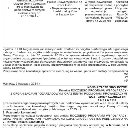
Wniosek złożony do
Polskie Stowarzyszenie na
w formie powierzania
pozarząd
Urzędu Gminy Czorsztyn
rzecz Osób
lub wspierania zadań
z początki
z/s w Maniowach za
1
z Niepełnosprawnością
prowadzonych przez
lub powie
pośrednictwem skrzynki
Intelektualną Koło
organizacje
nastąpić
elektronicznej dn.
w Szczawnicy
przyznawane jest po
Rady Gm
25.10.2024 r.
uchwaleniu budżetu
Wójta Gm
gminy na 2025 rok
zobowiąz
Zgodnie z §10
Regulaminu konsultacji z radą działalności pożytku publicznego lub organizacj
ustawy o działalności pożytku publicznego i o wolontariacie, projektów aktów prawa miejscow
Gminy Czorsztyn z dnia 30 września 2010 r. w sprawie określenia szczegółowego sposobu
organizacjami pozarządowymi i podmiotami, o których mowa w art. 3 ust. 3 ustawy o działalnośc
miejscowego w dziedzinach dotyczących działalności statutowej tych organizacji
, konsultacje 
udział w konsultacjach jeżeli zostały przeprowadzone w sposób przedstawiony w Regulaminie.
Gminy Czorsztyn.
Przeprowadzone konsultacje społeczne uważa się za ważne, ponieważ zostały przeprowadzo
WÓ
C
(-
Maniowy, 5 listopada 2024 r.
KONSULTACJE SPOŁECZNE
Projektu ROCZNEGO PROGRAMU WSPÓŁPRACY 
Z ORGANIZACJAMI POZARZĄDOWYMI ORAZ INNYMI PODMIOTAMI PROWADZĄCYMI 
WÓJT GMINY CZORSZTYN
z a p r a s z a
przedstawicieli organizacji pozarządowych oraz podmiotów wymienionych w art. 3 ust. 3 ustawy 
o wolontariacie, do konsultacji projektu Rocznego programu współpracy Gminy Czorsz
prowadzącymi działalność pożytku publicznego na 2025 rok.
1. Przedmiot konsultacji
Przedmiotem konsultacji społecznych jest projekt ROCZNEGO PROGRAMU WSPÓŁP
ORAZ INNYMI PODMIOTAMI PROWADZĄCYMI DZIAŁALNOŚĆ POŻYTKU PUBLICZNEGO NA 
2. Termin i zakres konsultacji
Konsultacje społeczne projektu rocznego programu współpracy odbędą się
w terminie od 1