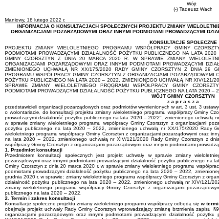
Wójt
(-) Tadeusz Wach
Maniowy, 18 lutego 2022 r.
INFORMACJA O KONSULTACJACH SPOŁECZNYCH PROJEKTU ZMIANY WIELOLETN
ORGANIZACJAMI POZARZĄDOWYMI ORAZ INNYMI PODMIOTAMI PROWADZĄCYMI DZIAŁ
KONSULTACJE SPOŁECZNE
PROJEKTU ZMIANY WIELOLETNIEGO PROGRAMU WSPÓŁPRACY GMINY CZORSZTY
PODMIOTAMI PROWADZĄCYMI DZIAŁALNOŚĆ POŻYTKU PUBLICZNEGO NA LATA 2020 –
GMINY CZORSZTYN Z DNIA 20 MARCA 2020 R. W SPRAWIE ZMIANY WIELOLE
ORGANIZACJAMI POZARZĄDOWYMI ORAZ INNYMI PODMIOTAMI PROWADZĄCYMI DZIAŁ
ZMIENIONEGO UCHWAŁĄ NR XX/175/2020 RADY GMINY CZORSZTYN Z DNIA 29 G
PROGRAMU WSPÓŁPRACY GMINY CZORSZTYN Z ORGANIZACJAMI POZARZĄDOWYMI O
POŻYTKU PUBLICZNEGO NA LATA 2020 – 2022, ZMIENIONEGO UCHWAŁĄ NR XIV/121/2
SPRAWIE ZMIANY WIELOLETNIEGO PROGRAMU WSPÓŁPRACY GMINY CZORSZTY
PODMIOTAMI PROWADZĄCYMI DZIAŁALNOŚĆ POŻYTKU PUBLICZNEGO NA LATA 2020 – 2
WÓJT GMINY CZORSZTYN
z a p r a s z a
przedstawicieli organizacji pozarządowych oraz podmiotów wymienionych w art. 3 ust. 3 ustawy 
o wolontariacie, do konsultacji projektu zmiany wieloletniego programu współpracy Gminy Cz
prowadzącymi działalność pożytku publicznego na lata 2020 – 2022”, zmienionego uchwałą n
w sprawie zmiany wieloletniego programu współpracy Gminy Czorsztyn z organizacjami poz
pożytku publicznego na lata 2020 – 2022, zmienionego uchwałą nr XX/175/2020 Rady Gmi
wieloletniego programu współpracy Gminy Czorsztyn z organizacjami pozarządowymi oraz inn
na lata 2020 – 2022, zmienionego uchwałą nr XIV/121/2020 Rady Gminy Czorsztyn z dnia
współpracy Gminy Czorsztyn z organizacjami pozarządowymi oraz innymi podmiotami prowadząc
1. Przedmiot konsultacji
Przedmiotem konsultacji społecznych jest projekt uchwały w sprawie
zmiany wieloletn
pozarządowymi oraz innymi podmiotami prowadzącymi działalność pożytku publicznego na 
Gminy Czorsztyn z dnia 20 marca 2020 r. w sprawie zmiany wieloletniego programu współpra
podmiotami prowadzącymi działalność pożytku publicznego na lata 2020 – 2022
, zmienion
grudnia 2020 r. w sprawie: zmiany wieloletniego programu współpracy Gminy Czorsztyn z org
działalność pożytku publicznego na lata 2020 – 2022, zmienionego uchwałą nr XIV/121/2
zmiany wieloletniego programu współpracy Gminy Czorsztyn z organizacjami pozarządowym
publicznego na lata 2020 – 2022.
2. Termin i zakres konsultacji
Konsultacje społeczne projektu zmiany wieloletniego programu współpracy odbędą się
w termin
obejmuje projekt uchwały Rady Gminy Czorsztyn wprowadzający zmianę brzmienia zapisu §9 
organizacjami pozarządowymi oraz innymi podmiotami prowadzącymi działalność pożytku