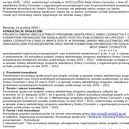
na lata 2020 – 2022, zmienionego uchwałą nr XIV/121/2020 Rady Gminy Czorsztyn z dnia 20 m
współpracy Gminy Czorsztyn z organizacjami pozarządowymi oraz innymi podmiotami prowadząc
W terminie konsultacji do Urzędu Gminy Czorsztyn nie wpłynęła żadna uwaga czy opinia.
Przeprowadzone konsultacje społeczne uważa się za ważne, ponieważ zostały przeprowadzon
czasie tych konsultacji żadna organizacja nie wniosła uwag i opinii.
Wój
(-)Tadeusz W
Maniowy, 14 grudnia 2020 r.
KONSULTACJE SPOŁECZNE
PROJEKTU ZMIANY WIELOLETNIEGO PROGRAMU WSPÓŁPRACY GMINY CZORSZTYN Z O
PODMIOTAMI PROWADZĄCYMI DZIAŁALNOŚĆ POŻYTKU PUBLICZNEGO NA LATA 2020 – 2
GMINY CZORSZTYN Z DNIA 20 MARCA 2020 R. W SPRAWIE ZMIANY WIELOLETNIEGO 
ORGANIZACJAMI POZARZĄDOWYMI ORAZ INNYMI PODMIOTAMI PROWADZĄCYMI DZIAŁAL
WÓJT GMINY CZORSZTYN
z a p r a s z a
przedstawicieli organizacji pozarządowych oraz podmiotów wymienionych w art. 3 ust. 3 ustawy z
o wolontariacie, do konsultacji projektu zmiany wieloletniego programu współpracy Gminy Czo
prowadzącymi działalność pożytku publicznego na lata 2020 – 2022”, zmienionego uchwałą nr
w sprawie zmiany wieloletniego programu współpracy Gminy Czorsztyn z organizacjami pozarz
pożytku publicznego na lata 2020 – 2022.
1. Przedmiot konsultacji
Przedmiotem konsultacji społecznych jest projekt uchwały w sprawie zmiany wieloletniego pro
pozarządowymi oraz innymi podmiotami prowadzącymi działalność pożytku publicznego na la
Gminy Czorsztyn z dnia 20 marca 2020 r. w sprawie zmiany wieloletniego programu współpracy
podmiotami prowadzącymi działalność pożytku publicznego na lata 2020 – 2022.
2. Termin i zakres konsultacji
Konsultacje społeczne projektu zmiany wieloletniego programu współpracy odbędą się
w terminie od 21 listopada 2020 r. do 4 grudnia 2020 r. Zakres konsultacji obejmuje projekt
zapisu §6 pkt 4, §7 ust. 2 i §9 ust. 1 Wieloletniego programu współpracy Gminy Czorsztyn z 
prowadzącymi działalność pożytku publicznego na lata 2020 – 2022, zmienionego uchwałą nr
w sprawie zmiany wieloletniego programu współpracy Gminy Czorsztyn z organizacjami pozarz
pożytku publicznego na lata 2020 – 2022.
3. Forma i tryb konsultacji
Konsultacje poprzez zamieszczenie na stronie internetowej gminy
http://cms29.vps163.iat.pl/
w zakładce „Organizacje pozarządowe, Konsultacje społeczne” i Biuletynie Informacji Publiczny
pozarządowe – Konsultacje
z mieszkańcami”. Tryb konsultacji obejmuje udostępnienie organizacjom tekstu projektu uchwa
Czorsztyn