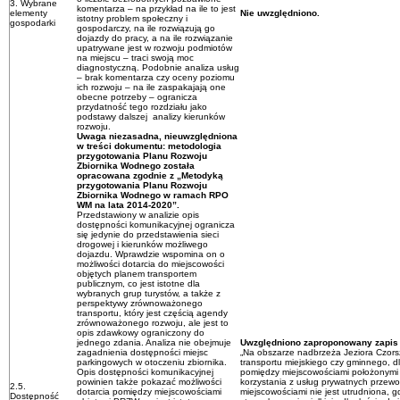
3. Wybrane
komentarza – na przykład na ile to jest
elementy
Nie uwzględniono.
istotny problem społeczny i
gospodarki
gospodarczy, na ile rozwiązują go
dojazdy do pracy, a na ile rozwiązanie
upatrywane jest w rozwoju podmiotów
na miejscu – traci swoją moc
diagnostyczną. Podobnie analiza usług
– brak komentarza czy oceny poziomu
ich rozwoju – na ile zaspakajają one
obecne potrzeby – ogranicza
przydatność tego rozdziału jako
podstawy dalszej analizy kierunków
rozwoju.
Uwaga niezasadna, nieuwzględniona
w treści dokumentu: metodologia
przygotowania Planu Rozwoju
Zbiornika Wodnego została
opracowana zgodnie z „Metodyką
przygotowania Planu Rozwoju
Zbiornika Wodnego w ramach RPO
WM na lata 2014-2020”.
Przedstawiony w analizie opis
dostępności komunikacyjnej ogranicza
się jedynie do przedstawienia sieci
drogowej i kierunków możliwego
dojazdu. Wprawdzie wspomina on o
możliwości dotarcia do miejscowości
objętych planem transportem
publicznym, co jest istotne dla
wybranych grup turystów, a także z
perspektywy zrównoważonego
transportu, który jest częścią agendy
zrównoważonego rozwoju, ale jest to
opis zdawkowy ograniczony do
jednego zdania. Analiza nie obejmuje
Uwzględniono zaproponowany zapis
zagadnienia dostępności miejsc
„Na obszarze nadbrzeża Jeziora Czors
parkingowych w otoczeniu zbiornika.
transportu miejskiego czy gminnego, 
Opis dostępności komunikacyjnej
pomiędzy miejscowościami położonymi 
powinien także pokazać możliwości
korzystania z usług prywatnych przew
2.5.
dotarcia pomiędzy miejscowościami
miejscowościami nie jest utrudniona, 
Dostępność