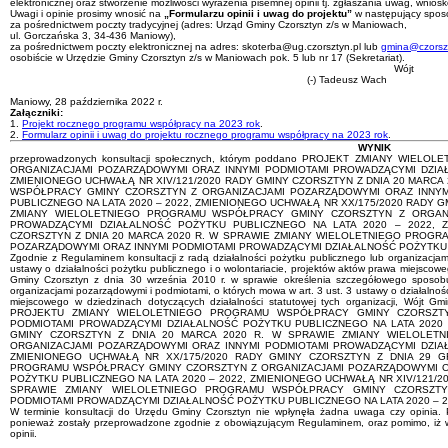
elektronicznej oraz stworzenie możliwości wyrażenia pisemnej opinii tj. zgłaszania uwag, wnioskó
Uwagi i opinie prosimy wnosić na
„Formularzu opinii i uwag do projektu”
w następujący spos
za pośrednictwem poczty tradycyjnej (adres: Urząd Gminy Czorsztyn z/s w Maniowach,
ul. Gorczańska 3, 34-436 Maniowy),
za pośrednictwem poczty elektronicznej na adres: skoterba@ug.czorsztyn.pl lub
gmina@czorszt
osobiście w Urzędzie Gminy Czorsztyn z/s w Maniowach pok. 5 lub nr 17 (Sekretariat).
Wójt
(-) Tadeusz Wach
Maniowy, 28 października 2022 r.
Załączniki:
1.
Projekt rocznego programu współpracy na 2023 rok
.
2.
Formularz opinii i uwag do projektu rocznego programu współpracy na 2023 rok
.
WYNIK
przeprowadzonych konsultacji społecznych, którym poddano PROJEKT ZMIANY W
ORGANIZACJAMI POZARZĄDOWYMI ORAZ INNYMI PODMIOTAMI PROWADZĄCYMI DZIAŁ
ZMIENIONEGO UCHWAŁĄ NR XIV/121/2020 RADY GMINY CZORSZTYN Z DNIA 20 MARCA
WSPÓŁPRACY GMINY CZORSZTYN Z ORGANIZACJAMI POZARZĄDOWYMI ORAZ INNYM
PUBLICZNEGO NA LATA 2020 – 2022, ZMIENIONEGO UCHWAŁĄ NR XX/175/2020 RADY GM
ZMIANY WIELOLETNIEGO PROGRAMU WSPÓŁPRACY GMINY CZORSZTYN Z ORGANI
PROWADZĄCYMI DZIAŁALNOŚĆ POŻYTKU PUBLICZNEGO NA LATA 2020 – 2022, Z
CZORSZTYN Z DNIA 20 MARCA 2020 R. W SPRAWIE ZMIANY WIELOLETNIEGO PROG
POZARZĄDOWYMI ORAZ INNYMI PODMIOTAMI PROWADZĄCYMI DZIAŁALNOŚĆ POŻYTKU P
Zgodnie z Regulaminem konsultacji z radą działalności pożytku publicznego lub organizacjam
ustawy o działalności pożytku publicznego i o wolontariacie, projektów aktów prawa miejsco
Gminy Czorsztyn z dnia 30 września 2010 r. w sprawie określenia szczegółowego sposobu
organizacjami pozarządowymi i podmiotami, o których mowa w art. 3 ust. 3 ustawy o działalnośc
miejscowego w dziedzinach dotyczących działalności statutowej tych organizacji, Wójt Gm
PROJEKTU ZMIANY WIELOLETNIEGO PROGRAMU WSPÓŁPRACY GMINY CZORSZTY
PODMIOTAMI PROWADZĄCYMI DZIAŁALNOŚĆ POŻYTKU PUBLICZNEGO NA LATA 2020 –
GMINY CZORSZTYN Z DNIA 20 MARCA 2020 R. W SPRAWIE ZMIANY WIELOLE
ORGANIZACJAMI POZARZĄDOWYMI ORAZ INNYMI PODMIOTAMI PROWADZĄCYMI DZIAŁ
ZMIENIONEGO UCHWAŁĄ NR XX/175/2020 RADY GMINY CZORSZTYN Z DNIA 29 G
PROGRAMU WSPÓŁPRACY GMINY CZORSZTYN Z ORGANIZACJAMI POZARZĄDOWYMI O
POŻYTKU PUBLICZNEGO NA LATA 2020 – 2022, ZMIENIONEGO UCHWAŁĄ NR XIV/121/2
SPRAWIE ZMIANY WIELOLETNIEGO PROGRAMU WSPÓŁPRACY GMINY CZORSZTY
PODMIOTAMI PROWADZĄCYMI DZIAŁALNOŚĆ POŻYTKU PUBLICZNEGO NA LATA 2020 – 2
W terminie konsultacji do Urzędu Gminy Czorsztyn nie wpłynęła żadna uwaga czy opinia.
ponieważ zostały przeprowadzone zgodnie z obowiązującym Regulaminem, oraz pomimo, iż w c
opinii.