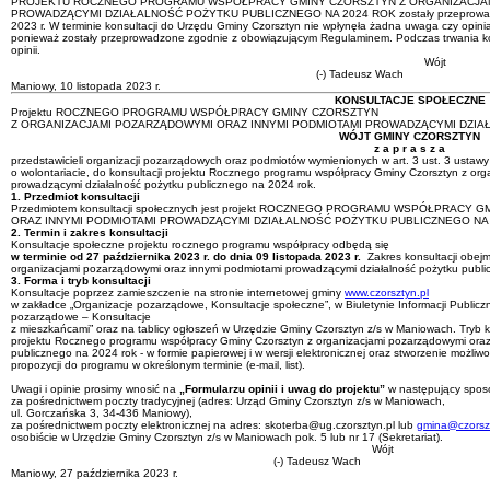
PROJEKTU ROCZNEGO PROGRAMU WSPÓŁPRACY GMINY CZORSZTYN Z ORGANIZACJAM
PROWADZĄCYMI DZIAŁALNOŚĆ POŻYTKU PUBLICZNEGO NA 2024 ROK zostały przeprowadzone w
2023 r. W terminie konsultacji do Urzędu Gminy Czorsztyn nie wpłynęła żadna uwaga czy opin
ponieważ zostały przeprowadzone zgodnie z obowiązującym Regulaminem. Podczas trwania kon
opinii.
Wójt
(-) Tadeusz Wach
Maniowy, 10 listopada 2023 r.
KONSULTACJE SPOŁECZNE
Projektu ROCZNEGO PROGRAMU WSPÓŁPRACY GMINY CZORSZTYN
Z ORGANIZACJAMI POZARZĄDOWYMI ORAZ INNYMI PODMIOTAMI PROWADZĄCYMI DZIA
WÓJT GMINY CZORSZTYN
z a p r a s z a
przedstawicieli organizacji pozarządowych oraz podmiotów wymienionych w art. 3 ust. 3 ustawy z
o wolontariacie, do konsultacji projektu Rocznego programu współpracy Gminy Czorsztyn z or
prowadzącymi działalność pożytku publicznego na 2024 rok.
1. Przedmiot konsultacji
Przedmiotem konsultacji społecznych jest projekt ROCZNEGO PROGRAMU WSPÓŁPRA
ORAZ INNYMI PODMIOTAMI PROWADZĄCYMI DZIAŁALNOŚĆ POŻYTKU PUBLICZNEGO NA 
2. Termin i zakres konsultacji
Konsultacje społeczne projektu rocznego programu współpracy odbędą się
w terminie od 27 października 2023 r. do dnia 09 listopada 2023 r.
Zakres konsultacji obe
organizacjami pozarządowymi oraz innymi podmiotami prowadzącymi działalność pożytku publi
3. Forma i tryb konsultacji
Konsultacje poprzez zamieszczenie na stronie internetowej gminy
www.czorsztyn.pl
w zakładce „Organizacje pozarządowe, Konsultacje społeczne”, w Biuletynie Informacji Publicz
pozarządowe – Konsultacje
z mieszkańcami” oraz na tablicy ogłoszeń w Urzędzie Gminy Czorsztyn z/s w Maniowach. Tryb k
projektu Rocznego programu współpracy Gminy Czorsztyn z organizacjami pozarządowymi oraz
publicznego na 2024 rok - w formie papierowej i w wersji elektronicznej oraz stworzenie możliwo
propozycji do programu w określonym terminie (e-mail, list).
Uwagi i opinie prosimy wnosić na
„Formularzu opinii i uwag do projektu”
w następujący spos
za pośrednictwem poczty tradycyjnej (adres: Urząd Gminy Czorsztyn z/s w Maniowach,
ul. Gorczańska 3, 34-436 Maniowy),
za pośrednictwem poczty elektronicznej na adres: skoterba@ug.czorsztyn.pl lub
gmina@czorszt
osobiście w Urzędzie Gminy Czorsztyn z/s w Maniowach pok. 5 lub nr 17 (Sekretariat).
Wójt
(-) Tadeusz Wach
Maniowy, 27 października 2023 r.