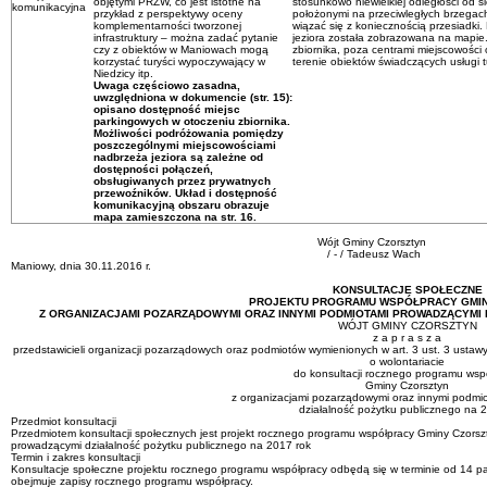
objętymi PRZW, co jest istotne na
stosunkowo niewielkiej odległości od 
komunikacyjna
przykład z perspektywy oceny
położonymi na przeciwległych brzegac
komplementarności tworzonej
wiązać się z koniecznością przesiadk
infrastruktury – można zadać pytanie
jeziora została zobrazowana na mapie
czy z obiektów w Maniowach mogą
zbiornika, poza centrami miejscowości
korzystać turyści wypoczywający w
terenie obiektów świadczących usługi t
Niedzicy itp.
Uwaga częściowo zasadna,
uwzględniona w dokumencie (str. 15):
opisano dostępność miejsc
parkingowych w otoczeniu zbiornika.
Możliwości podróżowania pomiędzy
poszczególnymi miejscowościami
nadbrzeża jeziora są zależne od
dostępności połączeń,
obsługiwanych przez prywatnych
przewoźników. Układ i dostępność
komunikacyjną obszaru obrazuje
mapa zamieszczona na str. 16.
Wójt Gminy Czorsztyn
/ - / Tadeusz Wach
Maniowy, dnia 30.11.2016 r.
KONSULTACJE SPOŁECZNE
PROJEKTU
PROGRAMU WSPÓŁPRACY GMIN
Z ORGANIZACJAMI POZARZĄDOWYMI ORAZ INNYMI PODMIOTAMI PROWADZĄCYMI 
WÓJT GMINY CZORSZTYN
z a p r a s z a
przedstawicieli organizacji pozarządowych oraz podmiotów wymienionych w art. 3 ust. 3 ustawy 
o wolontariacie
do konsultacji rocznego programu wsp
Gminy Czorsztyn
z organizacjami pozarządowymi oraz innymi podmi
działalność pożytku publicznego na 2
Przedmiot konsultacji
Przedmiotem konsultacji społecznych jest projekt rocznego programu współpracy Gminy Czorsz
prowadzącymi działalność pożytku publicznego na 2017 rok
Termin i zakres konsultacji
Konsultacje społeczne projektu rocznego programu współpracy odbędą się w terminie od 14 paź
obejmuje zapisy rocznego programu współpracy.