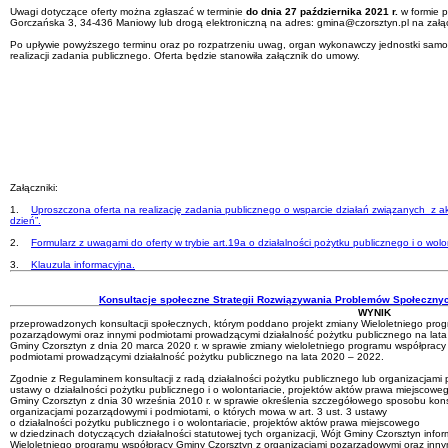
Uwagi dotyczące oferty można zgłaszać w terminie
do dnia 27 października 2021 r.
w formie p
Gorczańska 3, 34-436 Maniowy lub drogą elektroniczną na adres: gmina@czorsztyn.pl na załąc
Po upływie powyższego terminu oraz po rozpatrzeniu uwag, organ wykonawczy jednostki samor
realizacji zadania publicznego. Oferta będzie stanowiła załącznik do umowy.
Wójt Gm
(-)Tadeusz 
Załączniki:
1.
Uproszczona oferta na realizację zadania publicznego o wsparcie działań związanych z a
dzień”.
2.
Formularz z uwagami do oferty w trybie art.19a o działalności pożytku publicznego i o wolon
3.
Klauzula informacyjna.
Konsultacje społeczne Strategii Rozwiązywania Problemów Społecznyc
WYNIK
przeprowadzonych konsultacji społecznych, którym poddano projekt zmiany Wieloletniego pro
pozarządowymi oraz innymi podmiotami prowadzącymi działalność pożytku publicznego na la
Gminy Czorsztyn z dnia 20 marca 2020 r. w sprawie zmiany wieloletniego programu współpracy
podmiotami prowadzącymi działalność pożytku publicznego na lata 2020 – 2022.
Zgodnie z Regulaminem konsultacji z radą działalności pożytku publicznego lub organizacjami 
ustawy o działalności pożytku publicznego i o wolontariacie, projektów aktów prawa miejsco
Gminy Czorsztyn z dnia 30 września 2010 r. w sprawie określenia szczegółowego sposobu konsu
organizacjami pozarządowymi i podmiotami, o których mowa w art. 3 ust. 3 ustawy
o działalności pożytku publicznego i o wolontariacie, projektów aktów prawa miejscowego
w dziedzinach dotyczących działalności statutowej tych organizacji, Wójt Gminy Czorsztyn info
Wieloletniego programu współpracy Gminy Czorsztyn z organizacjami pozarządowymi oraz inny