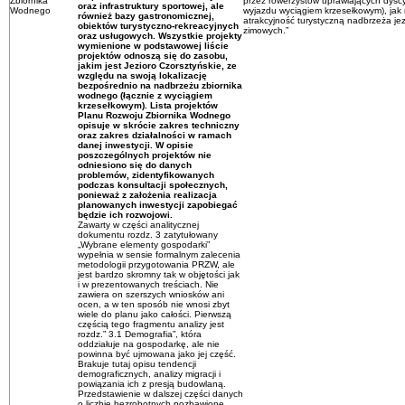
Zbiornika
przez rowerzystów uprawiających dyscyp
oraz infrastruktury sportowej, ale
Wodnego
wyjazdu wyciągiem krzesełkowym), jak
również bazy gastronomicznej,
atrakcyjność turystyczną nadbrzeża jezi
obiektów turystyczno-rekreacyjnych
zimowych.”
oraz usługowych. Wszystkie projekty
wymienione w podstawowej liście
projektów odnoszą się do zasobu,
jakim jest Jezioro Czorsztyńskie, ze
względu na swoją lokalizację
bezpośrednio na nadbrzeżu zbiornika
wodnego (łącznie z wyciągiem
krzesełkowym).
Lista projektów
Planu Rozwoju Zbiornika Wodnego
opisuje w skrócie zakres techniczny
oraz zakres działalności w ramach
danej inwestycji. W opisie
poszczególnych projektów nie
odniesiono się do danych
problemów, zidentyfikowanych
podczas konsultacji społecznych,
ponieważ z założenia realizacja
planowanych inwestycji zapobiegać
będzie ich rozwojowi.
Zawarty w części analitycznej
dokumentu rozdz. 3 zatytułowany
„Wybrane elementy gospodarki”
wypełnia w sensie formalnym zalecenia
metodologii przygotowania PRZW, ale
jest bardzo skromny tak w objętości jak
i w prezentowanych treściach. Nie
zawiera on szerszych wniosków ani
ocen, a w ten sposób nie wnosi zbyt
wiele do planu jako całości. Pierwszą
częścią tego fragmentu analizy jest
rozdz.” 3.1 Demografia”, która
oddziałuje na gospodarkę, ale nie
powinna być ujmowana jako jej część.
Brakuje tutaj opisu tendencji
demograficznych, analizy migracji i
powiązania ich z presją budowlaną.
Przedstawienie w dalszej części danych
o liczbie bezrobotnych pozbawione