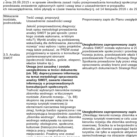
z dnia 26.06.2015 r. w sprawie określenia zasad i trybu przeprowadzania konsultacji społecz
przedstawia zestawienie zgłoszonych opinii i uwag wraz z uzasadnieniem w przypadku
ich nieuwzględnienia, które płynęły w czasie trwania konsultacji tj. od 14 listopada 2016 r. do 
Wskazanie
Treść uwagi, propozycji
rozdziału,
Proponowany zapis do Planu uwzględni
Uzasadnienie zasadności uwagi
podrozdziału
Jakość przeprowadzonej diagnozy:
brak opisu metodologii prowadzenia
analizy SWOT (w jaki sposób i przez
kogo została wykonana, w którym
roku?); Wyniki analizy są podstawową
wskazówką dla definiowania „kierunków
Uwzględniono zaproponowany zapis
rozwoju” oraz wyboru i opisu projektów;
„Analiza SWOT została wykonana w 201
mają także pokazać, że PRZW został
przedstawiciele społeczności i przedsi
przygotowany w oparciu o konsultacje z
3.5. Analiza
rozwoju jeziora, przedstawiciele władz 
zainteresowanymi stronami
SWOT
przedstawiciele Fundacji Rozwoju Regi
(społeczność lokalna, goście, eksperci,
Spotkania prowadzone były przez eksp
władze lokalne itp.).
opracowaniu analizy brano pod uwagę
Uwaga jest zasadna i została
aktualnych dokumentach Strategii Roz
uwzględniona w treści dokumentu
(str. 58): doprecyzowano informację
na temat metodologii opracowania
analizy SWOT, zawarto również
informację o przeprowadzonych
konsultacjach społecznych.
Trafność wybranych kierunków rozwoju
zbiornika wodnego: w kluczowym
rozdziale „Kierunki rozwoju…” (s. 88)
skupiono się prawie wyłącznie na
rozwoju turystyki rowerowej (z
elementami narciarstwa biegowego
zimą), funkcja bardzo ograniczona i nie
Uwzględniono zaproponowany zapis
wykorzystująca bezpośrednio zasobów
„Określając kierunki rozwoju zbiornik
„zbiornika wodnego”. Analiza zbiornika
rozwoju turystyki rowerowej w celu uz
wodnego wskazywała na szersze
kierunku rozwoju dla zbiornika wodnego
potrzeby: ekologiczne, społeczne,
rowerowej. Ścieżka ta w bezpośredni 
kulturowe (historyczno-kulturowe),
zbiornika, jak również zaspokajać będz
miejsca pracy, marginalizacja
turystów, nie tylko w aspekcie aktywnoś
miejscowości. Powinny one zostać
samochodowego na obszarze objętym 