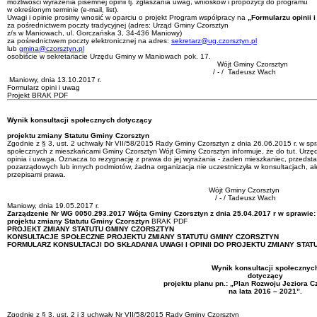
możliwości wyrażenia pisemnej opinii tj. zgłaszania uwag, wniosków i propozycji do programu
w określonym terminie (e-mail, list).
Uwagi i opinie prosimy wnosić w oparciu o projekt Program współpracy na
„Formularzu opinii 
za pośrednictwem poczty tradycyjnej (adres: Urząd Gminy Czorsztyn
z/s w Maniowach, ul. Gorczańska 3, 34-436 Maniowy)
za pośrednictwem poczty elektronicznej na adres:
sekretarz@ug.czorsztyn.pl
lub
gmina@czorsztyn.pl
osobiście w sekretariacie Urzędu Gminy w Maniowach pok. 17.
Wójt Gminy Czorsztyn
/ - / Tadeusz Wach
Maniowy, dnia 13.10.2017 r.
Formularz opini i uwag
Projekt BRAK PDF
Wynik konsultacji społecznych dotyczący
projektu zmiany Statutu Gminy Czorsztyn
Zgodnie z § 3, ust. 2 uchwały Nr VII/58/2015 Rady Gminy Czorsztyn z dnia 26.06.2015 r. w spr
społecznych z mieszkańcami Gminy Czorsztyn Wójt Gminy Czorsztyn informuje, że do tut. Urz
opinia i uwaga. Oznacza to rezygnację z prawa do jej wyrażania - żaden mieszkaniec, przedsta
pozarządowych lub innych podmiotów, żadna organizacja nie uczestniczyła w konsultacjach, a
przepisami prawa.
Wójt Gminy Czorsztyn
/ - / Tadeusz Wach
Maniowy, dnia 19.05.2017 r.
Zarządzenie Nr WG 0050.293.2017 Wójta Gminy Czorsztyn z dnia 25.04.2017 r
w sprawie:
projektu zmiany Statutu Gminy Czorsztyn
BRAK PDF
PROJEKT ZMIANY STATUTU GMINY CZORSZTYN
KONSULTACJE SPOŁECZNE PROJEKTU ZMIANY STATUTU GMINY CZORSZTYN
FORMULARZ KONSULTACJI DO SKŁADANIA UWAGI I OPINII DO PROJEKTU ZMIANY STA
Wynik konsultacji społecznyc
dotyczący
projektu planu pn.: „
Plan Rozwoju Jeziora C
na lata 2016 – 2021”
.
Zgodnie z § 3, ust. 2 i 3 uchwały Nr VII/58/2015 Rady Gminy Czorsztyn