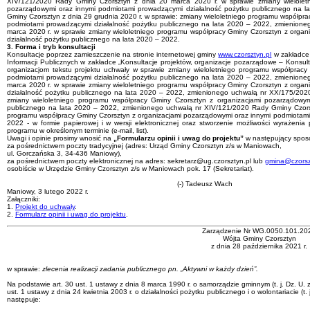
XIV/121/2020 Rady Gminy Czorsztyn z dnia 20 marca 2020 r. w sprawie zmiany wieloletn
pozarządowymi oraz innymi podmiotami prowadzącymi działalność pożytku publicznego na 
Gminy Czorsztyn z dnia 29 grudnia 2020 r. w sprawie: zmiany wieloletniego programu współpr
podmiotami prowadzącymi działalność pożytku publicznego na lata 2020 – 2022, zmienion
marca 2020 r. w sprawie zmiany wieloletniego programu współpracy Gminy Czorsztyn z orga
działalność pożytku publicznego na lata 2020 – 2022.
3. Forma i tryb konsultacji
Konsultacje poprzez zamieszczenie na stronie internetowej gminy
www.czorsztyn.pl
w zakładce 
Informacji Publicznych w zakładce „Konsultacje projektów, organizacje pozarządowe – Konsult
organizacjom tekstu projektu uchwały w sprawie zmiany wieloletniego programu współpracy
podmiotami prowadzącymi działalność pożytku publicznego na lata 2020 – 2022, zmienion
marca 2020 r. w sprawie zmiany wieloletniego programu współpracy Gminy Czorsztyn z orga
działalność pożytku publicznego na lata 2020 – 2022, zmienionego uchwałą nr XX/175/2020
zmiany wieloletniego programu współpracy Gminy Czorsztyn z organizacjami pozarządowym
publicznego na lata 2020 – 2022, zmienionego uchwałą nr XIV/121/2020 Rady Gminy Czorsz
programu współpracy Gminy Czorsztyn z organizacjami pozarządowymi oraz innymi podmiotami
2022 - w formie papierowej i w wersji elektronicznej oraz stworzenie możliwości wyrażenia 
programu w określonym terminie (e-mail, list).
Uwagi i opinie prosimy wnosić na
„Formularzu opinii i uwag do projektu”
w następujący spos
za pośrednictwem poczty tradycyjnej (adres: Urząd Gminy Czorsztyn z/s w Maniowach,
ul. Gorczańska 3, 34-436 Maniowy),
za pośrednictwem poczty elektronicznej na adres: sekretarz@ug.czorsztyn.pl lub
gmina@czorsz
osobiście w Urzędzie Gminy Czorsztyn z/s w Maniowach pok. 17 (Sekretariat).
(-) Tadeusz Wach
Maniowy, 3 lutego 2022 r.
Załączniki:
1.
Projekt do uchwały
.
2.
Formularz opinii i uwag do projektu
.
Zarządzenie Nr WG.0050.101.20
Wójta Gminy Czorsztyn
z dnia 28 października 2021 r.
w sprawie:
zlecenia realizacji zadania publicznego pn. „Aktywni w każdy dzień”.
Na podstawie art. 30 ust. 1 ustawy z dnia 8 marca 1990 r. o samorządzie gminnym (t. j. Dz. U. z 
ust. 1 ustawy z dnia 24 kwietnia 2003 r. o działalności pożytku publicznego i o wolontariacie (t
następuje: