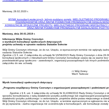
>Formularz opinii i uwag do projektu
Maniowy, 28.02.2020 r.
WYNIK konsultacji społecznych, którym poddano projekt „WIELOLETNIEGO PRO
POZARZĄDOWYMI ORAZ INNYMI PODMIOTAMI PROWADZĄCYMI DZIAŁALNOŚĆ P
KONSULTACJE SPOŁECZNE PROJEKTU „WIELOLETNIEGO PROGRAMU WSPÓŁPRACY 
ORAZ INNYMI PODMIOTAMI PROWADZĄCYMI DZIAŁALNOŚĆ POŻYTKU 
Maniowy, dnia 30.01.2019 r.
Informacja Wójta Gminy Czorsztyn
o wynikach konsultacji społecznych dotyczących
projektu uchwały w sprawie nadania Statutów Sołectw
Wójt Gminy Czorsztyn informuje, że do tut. Urzędu, w wyznaczonym terminie nie wpłynęły żadn
nadania Statutów Sołectw.
Zgodnie z § 3, ust. 2 załącznika do uchwały Nr VII/58/2015 Rady Gminy Czorsztyn z dnia 26.06
konsultacji społecznych z mieszkańcami Gminy Czorsztyn konsultacje uważa się za ważne bez 
przedstawicieli grup społeczno - zawodowych, organizacji pozarządowych lub innych podmiotó
załączniku do ww. uchwały.
/-/ Wójt Gminy
Wach Tadeusz
Wynik konsultacji społecznych dotyczący
„Programu współpracy Gminy Czorsztyn z organizacjami pozarządowymi i podmiotami pr
Zgodnie z § 8, ust. 3 załącznika do uchwały Nr XLI/288/2010 Rady Gminy Czorsztyn z dni
sposobu konsultowania z radą działalności pożytku publicznego lub organizacjami pozarządowy
działalności pożytku publicznego i o wolontariacie, projektów aktów prawa miejscowego w dziedz
Wójt Gminy Czorsztyn informuje, że do tut. Urzędu w terminie wyznaczonym w ogłoszeniu nie 
do jej wyrażania - żadna organizacja nie uczestniczyła w konsultacjach, ale konsultacje zost