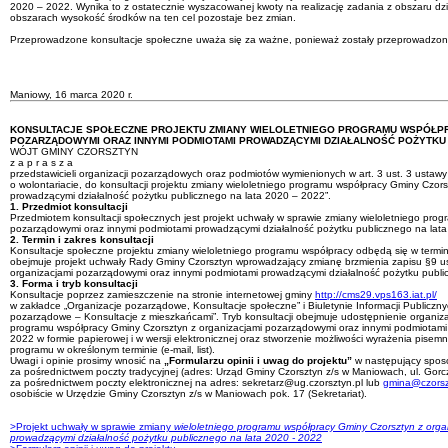
2020 – 2022. Wynika to z ostatecznie wyszacowanej kwoty na realizację zadania z obszaru dz
obszarach wysokość środków na ten cel pozostaje bez zmian.
Przeprowadzone konsultacje społeczne uważa się za ważne, ponieważ zostały przeprowadzo
Wój
(-)Tadeusz 
Maniowy, 16 marca 2020 r.
KONSULTACJE SPOŁECZNE PROJEKTU ZMIANY WIELOLETNIEGO PROGRAMU WSPÓŁPR
POZARZĄDOWYMI ORAZ INNYMI PODMIOTAMI PROWADZĄCYMI DZIAŁALNOŚĆ POŻYTKU P
WÓJT GMINY CZORSZTYN
z a p r a s z a
przedstawicieli organizacji pozarządowych oraz podmiotów wymienionych w art. 3 ust. 3 ustawy z
o wolontariacie, do konsultacji projektu zmiany wieloletniego programu współpracy Gminy Czo
prowadzącymi działalność pożytku publicznego na lata 2020 – 2022”.
1. Przedmiot konsultacji
Przedmiotem konsultacji społecznych jest projekt uchwały w sprawie zmiany wieloletniego pro
pozarządowymi oraz innymi podmiotami prowadzącymi działalność pożytku publicznego na lat
2. Termin i zakres konsultacji
Konsultacje społeczne projektu zmiany wieloletniego programu współpracy odbędą się w termini
obejmuje projekt uchwały Rady Gminy Czorsztyn wprowadzający zmianę brzmienia zapisu §9 us
organizacjami pozarządowymi oraz innymi podmiotami prowadzącymi działalność pożytku publi
3. Forma i tryb konsultacji
Konsultacje poprzez zamieszczenie na stronie internetowej gminy
http://cms29.vps163.iat.pl/
w zakładce „Organizacje pozarządowe, Konsultacje społeczne” i Biuletynie Informacji Publiczny
pozarządowe – Konsultacje z mieszkańcami”. Tryb konsultacji obejmuje udostępnienie organiza
programu współpracy Gminy Czorsztyn z organizacjami pozarządowymi oraz innymi podmiotami 
2022 w formie papierowej i w wersji elektronicznej oraz stworzenie możliwości wyrażenia pisemne
programu w określonym terminie (e-mail, list).
Uwagi i opinie prosimy wnosić na
„Formularzu opinii i uwag do projektu”
w następujący spos
za pośrednictwem poczty tradycyjnej (adres: Urząd Gminy Czorsztyn z/s w Maniowach, ul. Gor
za pośrednictwem poczty elektronicznej na adres: sekretarz@ug.czorsztyn.pl lub
gmina@czorsz
osobiście w Urzędzie Gminy Czorsztyn z/s w Maniowach pok. 17 (Sekretariat).
Wój
(-)Tadeusz W
>Projekt uchwały w sprawie zmiany
wieloletniego programu współpracy Gminy Czorsztyn z org
prowadzącymi działalność pożytku publicznego na lata 2020 - 2022