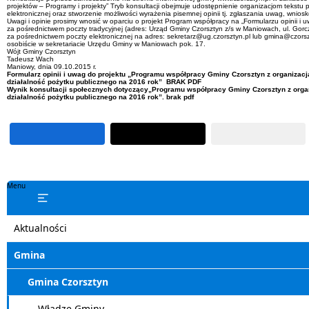
projektów – Programy i projekty” Tryb konsultacji obejmuje udostępnienie organizacjom tekstu 
elektronicznej oraz stworzenie możliwości wyrażenia pisemnej opinii tj. zgłaszania uwag, wnioskó
Uwagi i opinie prosimy wnosić w oparciu o projekt Program współpracy na „Formularzu opinii i 
za pośrednictwem poczty tradycyjnej (adres: Urząd Gminy Czorsztyn z/s w Maniowach, ul. Gor
za pośrednictwem poczty elektronicznej na adres: sekretarz@ug.czorsztyn.pl lub gmina@czorsz
osobiście w sekretariacie Urzędu Gminy w Maniowach pok. 17.
Wójt Gminy Czorsztyn
Tadeusz Wach
Maniowy, dnia 09.10.2015 r.
Formularz opinii i uwag do projektu „Programu współpracy Gminy Czorsztyn z organiza
działalność pożytku publicznego na 2016 rok” BRAK PDF
Wynik konsultacji społecznych dotyczący„Programu współpracy Gminy Czorsztyn z org
działalność pożytku publicznego na 2016 rok”. brak pdf
Menu
Aktualności
Gmina
Gmina Czorsztyn
Władze Gminy