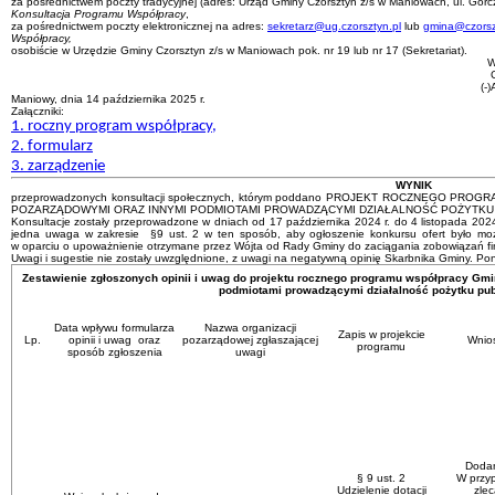
za pośrednictwem poczty tradycyjnej (adres: Urząd Gminy Czorsztyn z/s w Maniowach, ul. Gorc
Konsultacja Programu Współpracy
,
za pośrednictwem poczty elektronicznej na adres:
sekretarz@ug.czorsztyn.pl
lub
gmina@czorsz
Współpracy,
osobiście w Urzędzie Gminy Czorsztyn z/s w Maniowach pok. nr 19 lub nr 17 (Sekretariat).
W
C
(-
Maniowy, dnia 14 października 2025 r.
Załączniki:
1. roczny program współpracy,
2. formularz
3. zarządzenie
WYNIK
przeprowadzonych konsultacji społecznych, którym poddano PROJEKT ROCZNEGO P
POZARZĄDOWYMI ORAZ INNYMI PODMIOTAMI PROWADZĄCYMI DZIAŁALNOŚĆ POŻYTKU 
Konsultacje zostały przeprowadzone w dniach od 17 października 2024 r. do 4 listopada 2024
jedna uwaga w zakresie §9 ust. 2 w ten sposób, aby ogłoszenie konkursu ofert było moż
w oparciu o upoważnienie otrzymane przez Wójta od Rady Gminy do zaciągania zobowiązań f
Uwagi i sugestie nie zostały uwzględnione, z uwagi na negatywną opinię Skarbnika Gminy. Pon
Zestawienie zgłoszonych opinii i uwag do projektu rocznego programu współpracy Gmi
podmiotami prowadzącymi działalność pożytku pub
Data wpływu formularza
Nazwa organizacji
Zapis w projekcie
Lp.
opinii i uwag oraz
pozarządowej zgłaszającej
Wnio
programu
sposób zgłoszenia
uwagi
Dodan
§ 9 ust. 2
W przy
Udzielenie dotacji
zlec