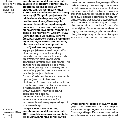
8. Lista
uwzględniona w dokumencie (str.
trasę do narciarstwa biegowego. Więk
projektów Planu
110): lista projektów Planu Rozwoju
trakcie wakacji, ferii zimowych oraz w
Rozwoju
Zbiornika Wodnego opisuje w
spotykanym w kontekście infrastruktury
Zbiornika
skrócie zakres techniczny oraz
ośrodków miejskich. Dotyczy to wyciąg
Wodnego
zakres działalności w ramach danej
etc. Planowane do realizacji projekty 
inwestycji. W opisie projektów nie
celu zwiększenie potencjału turystycz
odniesiono się do poszczególnych
umożliwienie pełniejszego wykorzystan
problemów zidentyfikowanych
wraz z ogółem walorów krajobrazowych,
podczas konsultacji społecznych,
obszaru nadbrzeża Jeziora Czorsztyńs
ponieważ z założenia realizacja
przedsiębiorców w zakresie moderniza
planowanych inwestycji zapobiegać
turystyczno-rekreacyjnych potwierdza
będzie ich rozwojowi. Zapisy PRZW
oferty turystycznej nadbrzeża, komplem
jednoznacznie wskazują, iż nowa
wzajemnie z nową ścieżką rowerową.
ścieżka rowerowa będzie elementem
stymulującym wzrost gospodarczy
obszaru nadbrzeża w oparciu o
rozwój sektora turystycznego.
Wpływ projektów na realizację celów
planu rozwoju zbiornika wodnego:
projekty odnoszą się praktycznie tylko
do stworzenia tras rowerowych i
powstania infrastruktury sportowej – nie
zawsze w odniesieniu do zbiornika
wodnego (wyciąg krzesełkowy). Brak
projektów (opisów) odnoszących się do
zasobu jakim jest Jezioro
Czorsztyńskie, konieczne rozszerzenie
opisów (wartości kulturowe,
ekologiczne), wskazanie jak projekty o
charakterze wyłącznie komercyjnym czy
infrastrukturalnym wpłyną na
„zrównoważony” rozwój obszaru:
podniesienie poziomu
odpowiedzialności ekologicznej,
mobilizację przedsiębiorczości,
zachowanie walorów przyrodniczych i
Uwzględniono zaproponowany zapis
kulturowych itp.
„Wyciąg krzesełkowy, położony bezpoś
Uwaga częściowo zasadna,
8. Lista
Sromowieckiego, będzie miał istotne z
uwzględniona w dokumencie (str.
projektów Planu
Czorsztyńskiego. Będzie on stanowił in
108): projekty odnoszą się nie tylko
Rozwoju
komplementarną z nowopowstałą ścież
do powstawania tras rowerowych