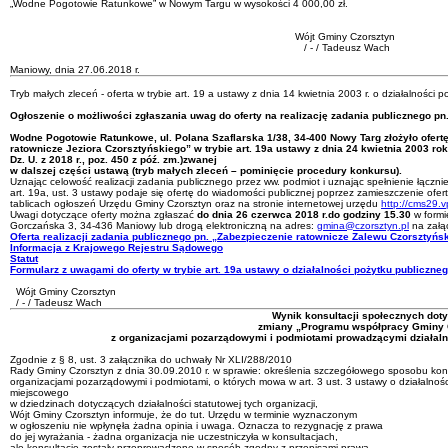
„Wodne Pogotowie Ratunkowe” w Nowym Targu w wysokości 4 000,00 zł.
Wójt Gminy Czorsztyn
/ - / Tadeusz Wach
Maniowy, dnia 27.06.2018 r.
Tryb małych zleceń - oferta w trybie art. 19 a ustawy z dnia 14 kwietnia 2003 r. o działalności p
Ogłoszenie o możliwości zgłaszania uwag do oferty na realizację zadania publicznego pn
Wodne Pogotowie Ratunkowe, ul. Polana Szaflarska 1/38, 34-400 Nowy Targ
złożyło ofert
ratownicze Jeziora Czorsztyńskiego”
w trybie art. 19a ustawy z dnia 24 kwietnia 2003 ro
Dz. U. z 2018 r., poz. 450 z póź. zm.)
zwanej
w dalszej części ustawą (tryb małych zleceń – pominięcie procedury konkursu).
Uznając celowość realizacji zadania publicznego przez ww. podmiot i uznając spełnienie łącznie
art. 19a, ust. 3 ustawy podaje się ofertę do wiadomości publicznej poprzez zamieszczenie ofert
tablicach ogłoszeń Urzędu Gminy Czorsztyn oraz na stronie internetowej urzędu
http://cms29.v
Uwagi dotyczące oferty można zgłaszać
do dnia 26 czerwca 2018 r.
do godziny 15.30
w formi
Gorczańska 3, 34-436 Maniowy lub drogą elektroniczną na adres:
gmina@czorsztyn.pl
na załą
Oferta realizacji zadania publicznego pn. „Zabezpieczenie ratownicze Zalewu Czorsztyńs
Informacja z Krajowego Rejestru Sądowego
Statut
Formularz z uwagami do oferty w trybie art. 19a ustawy o działalności pożytku publiczneg
Wójt Gminy Czorsztyn
/ - / Tadeusz Wach
Wynik konsultacji społecznych dot
zmiany „Programu współpracy Gminy 
z organizacjami pozarządowymi i podmiotami prowadzącymi działaln
Zgodnie z § 8, ust. 3 załącznika do uchwały Nr XLI/288/2010
Rady Gminy Czorsztyn z dnia 30.09.2010 r. w sprawie: określenia szczegółowego sposobu kons
organizacjami pozarządowymi i podmiotami, o których mowa w art. 3 ust. 3 ustawy o działalnośc
miejscowego
w dziedzinach dotyczących działalności statutowej tych organizacji,
Wójt Gminy Czorsztyn informuje, że do tut. Urzędu w terminie wyznaczonym
w ogłoszeniu nie wpłynęła żadna opinia i uwaga. Oznacza to rezygnację z prawa
do jej wyrażania - żadna organizacja nie uczestniczyła w konsultacjach,
ale konsultacje zostały przeprowadzone w sposób zgodny z przepisami prawa.