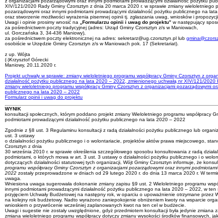
z organizacjami pozarządowymi oraz innymi podmiotami prowadzącymi działalność pożytku pub
XIV/121/2020 Rady Gminy Czorsztyn z dnia 20 marca 2020 r. w sprawie zmiany wieloletniego 
pozarządowymi oraz innymi podmiotami prowadzącymi działalność pożytku publicznego na lata 20
oraz stworzenie możliwości wyrażenia pisemnej opinii tj. zgłaszania uwag, wniosków i propozycji 
Uwagi i opinie prosimy wnosić na
„Formularzu opinii i uwag do projektu”
w następujący spos
za pośrednictwem poczty tradycyjnej (adres: Urząd Gminy Czorsztyn z/s w Maniowach,
ul. Gorczańska 3, 34-436 Maniowy),
za pośrednictwem poczty elektronicznej na adres: sekretarz@ug.czorsztyn.pl lub
gmina@czorsz
osobiście w Urzędzie Gminy Czorsztyn z/s w Maniowach pok. 17 (Sekretariat).
z up. Wójta
(-)Krzysztof Górecki
Maniowy, 20.11.2020 r.
Projekt uchwały w sprawie: zmiany wieloletniego programu współpracy Gminy Czorsztyn z org
działalność pożytku publicznego na lata 2020 – 2022, zmienionego uchwałą nr XIV/121/2020 
zmiany wieloletniego programu współpracy Gminy Czorsztyn z organizacjami pozarządowymi or
publicznego na lata 2020 – 2022
Formularz opinii i uwag do projektu
WYNIK
konsultacji społecznych, którym poddano projekt zmiany Wieloletniego programu współpracy G
podmiotami prowadzącymi działalność pożytku publicznego na lata 2020 – 2022
Zgodnie z §8 ust. 3 Regulaminu konsultacji z radą działalności pożytku publicznego lub organ
ust. 3 ustawy
o działalności pożytku publicznego i o wolontariacie, projektów aktów prawa miejscowego, s
Czorsztyn z dnia
30 września 2010 r. w sprawie określenia szczegółowego sposobu konsultowania z radą działa
podmiotami, o których mowa w art. 3 ust. 3 ustawy o działalności pożytku publicznego i o wol
dotyczących działalności statutowej tych organizacji, Wójt Gminy Czorsztyn informuje, że kons
programu współpracy Gminy Czorsztyn z organizacjami pozarządowymi oraz innymi podmiotami 
2022
zostały przeprowadzone w dniach od 29 lutego 2020 r. do dnia 13 marca 2020 r. W termi
uwaga.
Wniesiona uwaga sugerowała dokonanie zmiany zapisu §9 ust. 2 Wieloletniego programu wspó
innymi podmiotami prowadzącymi działalność pożytku publicznego na lata 2020 – 2022, w ten 
przyjęciem Uchwały Budżetowej na następny rok, w oparciu o upoważnienie otrzymane przez
na kolejny rok budżetowy. Nadto wyrażono zaniepokojenie obniżeniem kwoty na wsparcie organ
wnioskiem o przywrócenie wcześniej zaplanowanych kwot na ten cel w budżecie.
Uwagi i sugestie nie zostały uwzględnione, gdyż przedmiotem konsultacji była jedynie zmiana 
zmiana wieloletniego programu współpracy dotyczy zmiany wysokości środków finansowych, jak