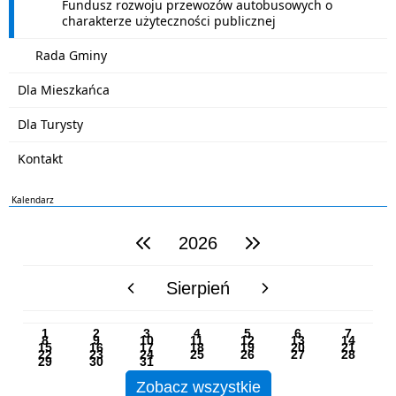
Fundusz rozwoju przewozów autobusowych o
charakterze użyteczności publicznej
Rada Gminy
Dla Mieszkańca
Dla Turysty
Kontakt
Kalendarz
2026
poprzedni rok
następny rok
Sierpień
poprzedni miesiąc
następny miesiąc
PN
WT
ŚR
CZ
PI
SO
NI
1
2
3
4
5
6
7
8
9
10
11
12
13
14
15
16
17
18
19
20
21
22
23
24
25
26
27
28
29
30
31
Zobacz wszystkie