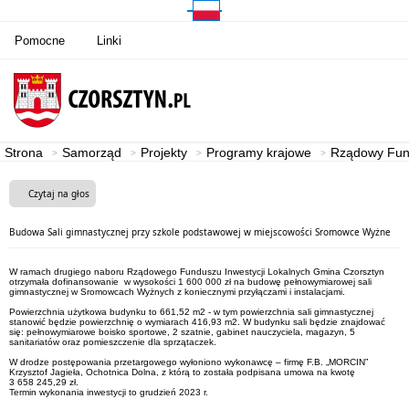
Pomocne
Linki
Strona
Samorząd
Projekty
Programy krajowe
Rządowy Fund
Czytaj na głos
Budowa Sali gimnastycznej przy szkole podstawowej w miejscowości Sromowce Wyżne
W ramach drugiego naboru Rządowego Funduszu Inwestycji Lokalnych Gmina Czorsztyn
otrzymała dofinansowanie w wysokości 1 600 000 zł na budowę pełnowymiarowej sali
gimnastycznej w Sromowcach Wyżnych z koniecznymi przyłączami i instalacjami.
Powierzchnia użytkowa budynku to 661,52 m2 - w tym powierzchnia sali gimnastycznej
stanowić będzie powierzchnię o wymiarach 416,93 m2. W budynku sali będzie znajdować
się: pełnowymiarowe boisko sportowe, 2 szatnie, gabinet nauczyciela, magazyn, 5
sanitariatów oraz pomieszczenie dla sprzątaczek.
W drodze postępowania przetargowego wyłoniono wykonawcę – firmę F.B. „MORCIN”
Krzysztof Jagieła, Ochotnica Dolna, z którą to została podpisana umowa na kwotę
3 658 245,29 zł.
Termin wykonania inwestycji to grudzień 2023 r.