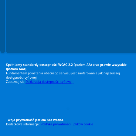
Spełniamy standardy dostępności WCAG 2.2 (poziom AA) oraz prawie wszystkie
(poziom AAA).
Fundamentem powstania obecnego serwisu jest zaoferowanie jak najszerszej
dostępności cyfrowej.
Zapoznaj się
Deklaracją dostępności cyfrowej.
RODO Zgodne
RODO przyjazne narzędzia
Twoja prywatność jest dla nas ważna.
Dodatkowe informacje:
Polityka prywatności i plików cookie