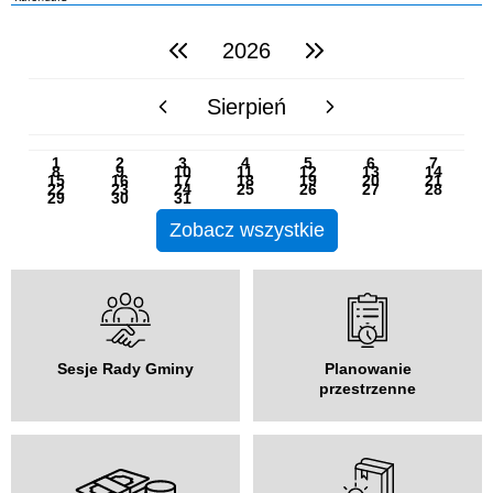
2026
poprzedni rok
następny rok
Sierpień
poprzedni miesiąc
następny miesiąc
PN
WT
ŚR
CZ
PI
SO
NI
1
2
3
4
5
6
7
8
9
10
11
12
13
14
15
16
17
18
19
20
21
22
23
24
25
26
27
28
29
30
31
Zobacz wszystkie
Sesje Rady Gminy
Planowanie
przestrzenne