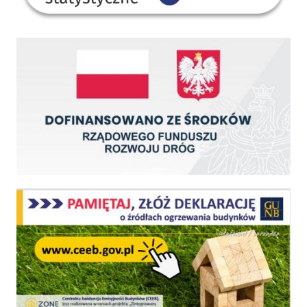
Dofinansowano ze środków Rządowego Funduszu Rozwoju Dróg
Centralna Ewidencja Emisyjności Budynków - z dniem 1 lipca 2021 r. obowiązkowe deklar