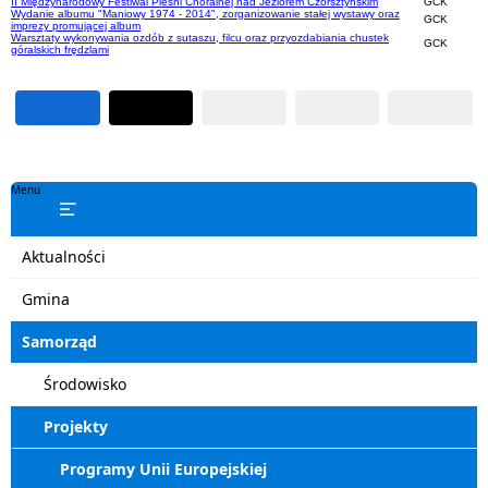
II Międzynarodowy Festiwal Pieśni Chóralnej nad Jeziorem Czorsztyńskim
GCK
Wydanie albumu "Maniowy 1974 - 2014", zorganizowanie stałej wystawy oraz
GCK
imprezy promującej album
Warsztaty wykonywania ozdób z sutaszu, filcu oraz przyozdabiania chustek
GCK
góralskich frędzlami
Menu
Aktualności
Gmina
Samorząd
Środowisko
Projekty
Programy Unii Europejskiej