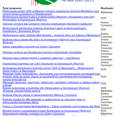
Tytuł programu
Realizator
Rozbudowa remizy OSP w Mizernej poprzez utworzenie Centrum Wiejskiego oraz
Biblioteka
remont Domu Ludowego w Kluszkowcach
Modernizacja Domów Kultury w miejscowości Maniowy i Kluszkowce oraz Izby
GCK
Regionalnej w Sromowcach Wyżnych
Gmina
Odnowa centrum wsi Czorsztyn poprzez przebudowę przestrzeni publicznej
Czorsztyn
Modernizacja elementów systemu dystrybucji wody w miejscowościach:
ZGK
Kluszkowce i Sromowce Wyżne
Gmina
Modernizacja parku Dolinka Micholowska – budowa placu do zabaw w Maniowach
Czorsztyn
Budowa placu zabaw dla dzieci w Sromowcach Niżnych oraz Sromowcach
Gmina
Wyżnych
Czorsztyn
Gmina
Zakup materiałów promujących Gminę Czorsztyn
Czorsztyn
Gmina
Odnowa centrum wsi Kluszkowce poprzez przebudowę chodników
Czorsztyn
Gmina
Budowa placu rekreacyjnego z pasażem usługowo – handlowym
Czorsztyn
Gmina
Przebudowa budynku przy ulicy Granicznej w Sromowcach Wyżnych
Czorsztyn
Rozbudowa istniejącego budynku remizy OSP w Maniowach – Modernizacja
GCK
Domu Kultury w Maniowach
Warsztaty haftu regionalnego, decoupage oraz przygotowywania przystawek oraz
wystroju stołu na różne okazje ze szczególnym uwzględnieniem podawania
GCK
potraw regionalnych
Warsztaty taneczne, muzyczne, plastyczne, teatralne i kulinarne z zakresu kultury
GCK
ludowej
Roboty remontowe w budynku Izby Regionalnej w Sromowcach Wyżnych
GCK
W krainie czorsztyńskich legend
Biblioteka
Gmina
Budowa Placów zabaw w miejscowościach Mizerna i Czorsztyn
Czorsztyn
Budowa boiska do piłki siatkowej z nawierzchnią ze sztucznej trawy w
Gmina
miejscowości Sromowce Niżne
Czorsztyn
Gmina
Festyn z Czorsztyńskim Niedźwiadkiem – Zakup maskotek oraz kostiumu dla Misia
Czorsztyn
Remont kuchni i sanitariatów w Izbie Regionalnej w Sromowcach Wyżnych
GCK
Wyposażenie świetlic czytelniczych Gminy Czorsztyn
Biblioteka