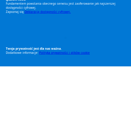
Fundamentem powstania obecnego serwisu jest zaoferowanie jak najszerszej
dostępności cyfrowej.
Zapoznaj się
Deklaracją dostępności cyfrowej.
RODO Zgodne
RODO przyjazne narzędzia
Twoja prywatność jest dla nas ważna.
Dodatkowe informacje:
Polityka prywatności i plików cookie