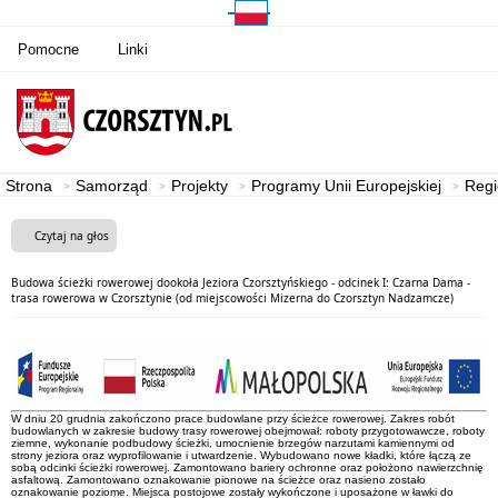
Pomocne
Linki
Strona
Samorząd
Projekty
Programy Unii Europejskiej
Regi
Czytaj na głos
Budowa ścieżki rowerowej dookoła Jeziora Czorsztyńskiego - odcinek I: Czarna Dama -
trasa rowerowa w Czorsztynie (od miejscowości Mizerna do Czorsztyn Nadzamcze)
W dniu 20 grudnia zakończono prace budowlane przy ścieżce rowerowej. Zakres robót
budowlanych w zakresie budowy trasy rowerowej obejmował: roboty przygotowawcze, roboty
ziemne, wykonanie podbudowy ścieżki, umocnienie brzegów narzutami kamiennymi od
strony jeziora oraz wyprofilowanie i utwardzenie. Wybudowano nowe kładki, które łączą ze
sobą odcinki ścieżki rowerowej. Zamontowano bariery ochronne oraz położono nawierzchnię
asfaltową. Zamontowano oznakowanie pionowe na ścieżce oraz nasieno zostało
oznakowanie poziome. Miejsca postojowe zostały wykończone i uposażone w ławki do