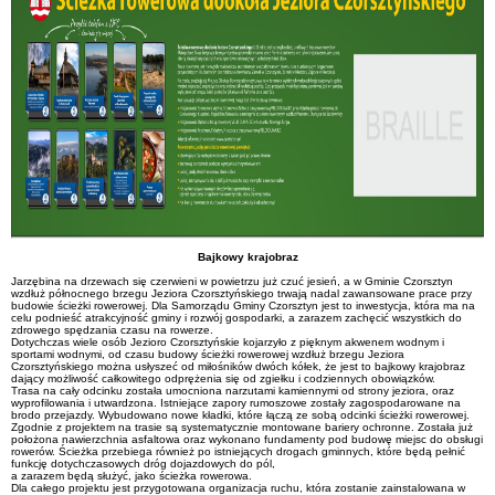
Bajkowy krajobraz
Jarzębina na drzewach się czerwieni w powietrzu już czuć jesień, a w Gminie Czorsztyn
wzdłuż północnego brzegu Jeziora Czorsztyńskiego trwają nadal zawansowane prace przy
budowie ścieżki rowerowej. Dla Samorządu Gminy Czorsztyn jest to inwestycja, która ma na
celu podnieść atrakcyjność gminy i rozwój gospodarki, a zarazem zachęcić wszystkich do
zdrowego spędzania czasu na rowerze.
Dotychczas wiele osób Jezioro Czorsztyńskie kojarzyło z pięknym akwenem wodnym i
sportami wodnymi, od czasu budowy ścieżki rowerowej wzdłuż brzegu Jeziora
Czorsztyńskiego można usłyszeć od miłośników dwóch kółek, że jest to bajkowy krajobraz
dający możliwość całkowitego odprężenia się od zgiełku i codziennych obowiązków.
Trasa na cały odcinku została umocniona narzutami kamiennymi od strony jeziora, oraz
wyprofilowania i utwardzona. Istniejące zapory rumoszowe zostały zagospodarowane na
brodo przejazdy. Wybudowano nowe kładki, które łączą ze sobą odcinki ścieżki rowerowej.
Zgodnie z projektem na trasie są systematycznie montowane bariery ochronne. Została już
położona nawierzchnia asfaltowa oraz wykonano fundamenty pod budowę miejsc do obsługi
rowerów. Ścieżka przebiega również po istniejących drogach gminnych, które będą pełnić
funkcję dotychczasowych dróg dojazdowych do pól,
a zarazem będą służyć, jako ścieżka rowerowa.
Dla całego projektu jest przygotowana organizacja ruchu, która zostanie zainstalowana w