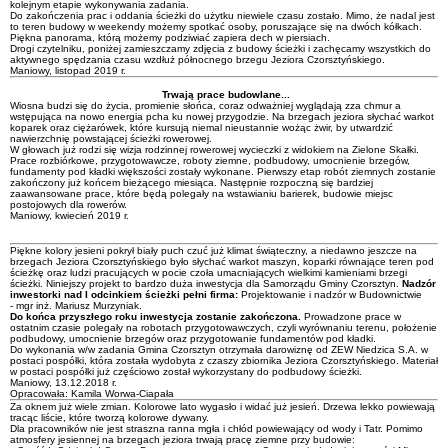
kolejnym etapie wykonywania zadania.
Do zakończenia prac i oddania ścieżki do użytku niewiele czasu zostało. Mimo, że nadal jest
to teren budowy w weekendy możemy spotkać osoby, poruszające się na dwóch kółkach.
Piękna panorama, którą możemy podziwiać zapiera dech w piersiach.
Drogi czytelniku, poniżej zamieszczamy zdjęcia z budowy ścieżki i zachęcamy wszystkich do
aktywnego spędzania czasu wzdłuż północnego brzegu Jeziora Czorsztyńskiego.
Maniowy, listopad 2019 r.
Trwają prace budowlane...
Wiosna budzi się do życia, promienie słońca, co­raz odważniej wyglądają zza chmur a
wstępująca na nowo energia pcha ku nowej przygodzie. Na brzegach jeziora słychać warkot
koparek oraz ciężarówek, które kursują nie­mal nieustannie wożąc żwir, by utwardzić
nawierzchnię po­wstającej ścieżki rowerowej.
W głowach już rodzi się wizja rodzinnej rowerowej wycieczki z widokiem na Zielone Skałki.
Prace rozbiórkowe, przygotowawcze, roboty ziemne, podbudowy, umocnienie brzegów,
fundamenty pod kładki większości zostały wykonane. Pierwszy etap robót ziemnych zostanie
zakończony już końcem bieżącego miesiąca. Następnie rozpoczną się bardziej
zaawansowane prace, które będą polegały na wstawianiu barierek, budowie miejsc
postojowych dla rowerów.
Maniowy, kwiecień 2019 r.
Piękne kolory jesieni pokrył biały puch czuć już klimat świąteczny, a niedawno jeszcze na
brzegach Jeziora Czorsztyńskiego było słychać warkot maszyn, koparki równające teren pod
ścieżkę oraz ludzi pracujących w pocie czoła umacniających wielkimi kamieniami brzegi
ścieżki. Niniejszy projekt to bardzo duża inwestycja dla Samorządu Gminy Czorsztyn.
Nadzór
inwestorki nad I odcinkiem ścieżki pełni firma:
Projektowanie i nadzór w Budownictwie
- mgr inż. Mariusz Murzyniak.
Do końca przyszłego roku inwestycja zostanie zakończona.
Prowadzone prace w
ostatnim czasie polegały na robotach przygotowawczych, czyli wyrównaniu terenu, położenie
podbudowy, umocnienie brzegów oraz przygotowanie fundamentów pod kładki.
Do wykonania w/w zadania Gmina Czorsztyn otrzymała darowiznę od ZEW Niedzica S.A. w
postaci pospółki, która została wydobyta z czaszy zbiornika Jeziora Czorsztyńskiego. Materiał
w postaci pospółki już częściowo został wykorzystany do podbudowy ścieżki.
Maniowy, 13.12.2018 r.
Opracowała: Kamila Worwa-Ciapała
Za oknem już wiele zmian. Kolorowe lato wygasło i widać już jesień. Drzewa lekko powiewają
tracąc liście, które tworzą kolorowe dywany.
Dla pracowników nie jest straszna ranna mgła i chłód powiewający od wody i Tatr. Pomimo
atmosfery jesiennej na brzegach jeziora trwają pracę ziemne przy budowie: