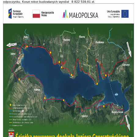
odpoczynku. Koszt robot budowlanych wyniósł 8 822 539,61 zł.