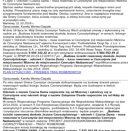
• Część I: Odcinek I Czarna Dama – trasa rowerowa w Czorsztynie (od miejscowości Mizerna
do Czorsztyna Nadzamcze).
Słychać warkot maszyn, samochodów przywożących skały, koparki równające teren pod
ścieżkę. Prowadzone prace mają na celu wyrównanie terenu, umocnienie brzegów oraz
przygotowanie fundamentów pod kładkę. Drodzy czytelnicy! Jest to największa inwestycja
dla Gminy Czorsztyn, która została rozpoczęta, a efekty końcowe zobaczymy już
w przyszłym roku.
Maniowy, 11.10.2018 r.
Opracowała: Kamila Worwa-Ciapała
W dniu 18 lipca br. Wójt Gminy Czorsztyn Tadeusz Wach podpisał umowę z wykonawcą na
zadnie pn. „Budowa ścieżki rowerowej dookoła Jeziora Czorsztyńskiego” w ramach, którego
zostanie wybudowana ścieżka rowerowa.
Część I: Odcinek I Czarna Dama – trasa rowerowa w Czorsztynie (od miejscowości Mizerna
do Czorsztyna Nadzamcze)” wykona Konsorcjum Lider: Podhalańskie Drogi Sp. z o.o. z
siedzibą ul. Składowa 12c, 34-400 Nowy Targ oraz Partner Podhalańskie Przedsiębiorstwo
Drogowo-Mostowe S.A. z siedzibą ul. Szaflarska 102, 34-400 Nowy Targu. Koszt całej
inwestycji wyniesie
9 000 142,42 zł
w tym otrzymane dofinansowanie
5 884 052,99 zł.
Projekt nr RPMP.06.03.03-12-0287/17 pn.:
„Budowa ścieżki rowerowej dookoła Jeziora
Czorsztyńskiego – odcinek I: Czarna Dama – trasa rowerowa w Czorsztynie (od
miejscowości Mizerna do miejscowości Czorsztyn Nadzamcze)”
współfinansowany przez
Unię Europejską w ramach Regionalnego Programu Operacyjnego Województwa
Małopolskiego na lata 2014- 2020
.
PLAN SYTUACYJNY - PRZEBIEG TRAS ROWEROWYCH
Opracowała: Kamila Worwa-Ciapała
Po roku starań Gmina Czorsztyn otrzymała dofinansowanie na budowę ścieżek pieszo -
rowerowych wzdłuż brzegu Jeziora Czorsztyńskiego. Będą one budowane w dwóch
odcinkach:
Odcinek o nazwie Czarna Dama rozpocznie się od Mizernej i zakończy się w
Czorsztynie oraz odcinek drugi o nazwie Zatopiona Osada rozpocznie się od Huby do
Mizernej.
W ramach Regionalnego Programu Operacyjnego dla Województwa Małopolskiego na lata
2014-2020, w ramach 6 Osi Priorytetowej Dziedzictwo regionalne, działanie 6.3 Rozwój
wewnętrznych potencjałów regionu, poddziałanie 6.3.3 Zagospodarowanie rekreacyjne
i turystyczne otoczenia zbiorników wodnych realizowany będzie projekt pn
. „Budowa
ścieżki rowerowej dookoła Jeziora Czorsztyńskiego – odcinek I: Czarna Dama – trasa
rowerowa w Czorsztynie (od miejscowości Mizerna do miejscowości Czorsztyn
Nadzamcze)”
w ramach zadania: PROJEKT ZAGOSPODAROWANIA ZBIORNIKA
CZORSZTYŃSKIEGO – TRASY ROWEROWE.
Orientacyjne koszty kształtują się następująco:
Odcinek CZARNA DAMA:
Całkowita wartość zadania: 7 845 404,09 zł w tym otrzymane