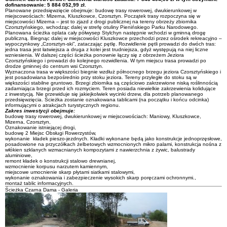
dofinansowanie: 5 884 052,99 zł.
Planowane przedsięwzięcie obejmuje: budowę trasy rowerowej, dwukierunkowej w
miejscowościach: Mizerna, Kluszkowce, Czorsztyn. Początek trasy rozpoczyna się w
miejscowości Mizerna – jest to zjazd z drogi publicznej na tereny obrzeży zbiornika
Czorsztyńskiego, wchodząc dalej w strefę otuliny Pienińskiego Parku Narodowego.
Planowana ścieżka oplata cały półwysep Stylchyn następnie wchodzi w gminną drogę
publiczną. Biegnąc dalej w miejscowości Kluszkowce przechodzi przez ośrodek rekreacyjno –
wypoczynkowy „Czorsztyn-ski”, zataczając pętlę. Rozwidlenie pętli prowadzi do dwóch tras:
jedna trasa jest łatwiejsza a druga z kolei jest trudniejsza, gdyż występują na niej liczne
wzniesienia. W dalszej części ścieżka ponownie łączy się z obrzeżem Jeziora
Czorsztyńskiego i prowadzi do kolejnego rozwidlenia. W tym miejscu trasa prowadzi po
drodze gminnej do centrum wsi Czorsztyn.
Wyznaczona trasa w większości biegnie wzdłuż północnego brzegu jeziora Czorsztyńskiego i
jest posadowiana bezpośrednio przy stoku jeziora. Tereny przyległe do stoku są w
większości stabilne gruntowo. Brzegi zbiornika są częściowo zakrzewione niską roślinnością
zadarniająca brzegi przed ich rozmyciem. Teren posiada niewielkie zakrzewienia kolidujące
z inwestycją. Nie przewiduje się jakiejkolwiek wycinki drzew, dla potrzeb planowanego
przedsięwzięcia. Ścieżka zostanie oznakowana tablicami (na początku i końcu odcinka)
informującymi o atrakcjach turystycznych regionu.
Zakres inwestycji obejmuje:
budowę trasy rowerowej, dwukierunkowej w miejscowościach: Maniowy, Kluszkowce,
Mizerna, Czorsztyn,
Oznakowanie istniejącej drogi,
budowę 2 Miejsc Obsługi Rowerzystów,
wykonanie kładek pieszo-jezdnych. Kładki wykonane będą jako konstrukcje jednoprzęsłowe,
posadowione na przyczółkach żelbetowych wzmocnionych mikro palami, konstrukcja nośna z
włókien szklanych wzmacnianych kompozytami z nawierzchnia z żywic, balustrady
aluminiowe,
remont kładek o konstrukcji stalowo drewnianej,
wzmocnienie korpusu narzutem kamiennym,
miejscowe umocnienie skarp płytami siatkami stalowymi,
wykonanie oznakowania i zabezpieczenie wysokich skarp poręczami ochronnymi.,
montaż tablic informacyjnych.
Ścieżka Czarna Dama - Galeria