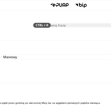
CTRL
+ K
Szukaj
Samorząd
Dla Mieszkańca
Maniowy
w piątki przez godzinę po wieczornej Mszy św, za wyjątkiem pierwszych piątków miesiąca.