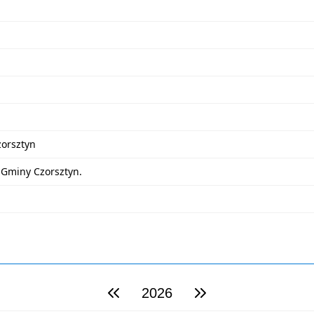
zorsztyn
 Gminy Czorsztyn.
2026
poprzedni rok
następny rok