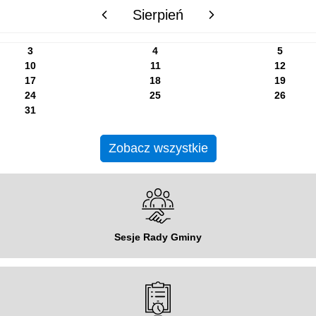
Sierpień
poprzedni miesiąc
następny miesiąc
3
4
5
10
11
12
17
18
19
24
25
26
31
Zobacz wszystkie
Sesje Rady Gminy