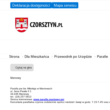
Deklaracja dostępności
Mapa serwisu
Aktualności
Gmina
Strona
Dla Mieszkańca
Przewodnik po Urzędzie
Parafie
Czytaj na głos
Maniowy
Parafia pw św. Mikołaja w Maniowach
ul. Jana Pawła II 1
34-436 Maniowy
tel.: (18) 257 0913
Strona internetowa:
www.parafia.maniowy.net
Kancelaria parafialna czynna codziennie oprócz niedziel i świąt w godz. 7.15-7.45 oraz 