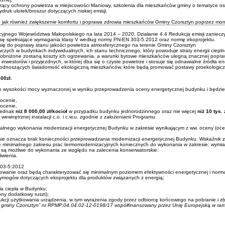
czący ochrony powietrza w miejscowości Maniowy, szkolenia dla mieszkańców gminy o tematyce osz
ruk ulotek/broszur dotyczących niskiej emisji.
tyn jak również zwiększenie komfortu i poprawa zdrowia mieszkańców Gminy Czorsztyn poprzez 
nego Województwa Małopolskiego na lata 2014 – 2020, Działanie 4.4 Redukcja emisji zanieczys
asę spełniające wymagania klasy V według normy PN-EN 303-5:2012 oraz normę ekoprojektu.
 się do poprawy stanu jakości powietrza atmosferycznego na terenie Gminy Czorsztyn
czych w budynkach indywidualnych, ich stanu technicznego, który powoduje straty energii cieplnej
obniżone zostaną koszty ich ogrzewania, a warunki bytowe mieszkańców ulegną znacznej poprawi
westorów i przyjezdnych, w której dba się o czyste powietrze i stosuje się odnawialne źródła ene
podnoszących świadomość ekologiczną mieszkańców, które będą promować postawy proekologiczne
00zł.
wysokości mocy wyznaczonej w wyniku przeprowadzenia oceny energetycznej budynku i będzie 
ocenie,
ocenie,
 jednak
niż 8 000,00 zł/kocioł
w przypadku budynku jednorodzinnego oraz nie więcej
niż 10 tys. 
wewnętrznej instalacji c.o. i c.w.u. zgodnie z założeniami Programu.
ualnego wykonania modernizacji energetycznej Budynku w zakresie wynikającym z ww. oceny (oc
nie oznacza brak konieczności przeprowadzania modernizacji energetycznej Budynku. Wskaźnik z
e minimalnego zakresu prac termomodernizacyjnych koniecznych do wykonania w zakresie: wymia
rac są możliwe do wykonania ze względu na zalecenia konserwatorskie.
iwienia.
303-5:2012
towanie oraz będą charakteryzować się minimalnym poziomem efektywności energetycznej i norma
wymogów dotyczących ekoprojektu dla produktów związanych z energią;
a ciepła w Budynku;
ony dodatkowy ruszt);
kcji użytkowania urządzenia, w tym wyrażenia zgody przez odbiorcę końcowego na pobranie i zb
ie gminy Czorsztyn” nr RPMP.04.04.02-12-0198/17 współfinansowany przez Unię Europejską w 