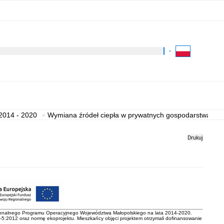
Kliknij aby wyszukać za 
Dla Turysty
Kontakt
2014 - 2020
Wymiana źródeł ciepła w prywatnych gospodarstwach 
Drukuj
nalnego Programu Operacyjnego Województwa Małopolskiego na lata 2014-2020.
5:2012 oraz normę ekoprojektu. Mieszkańcy objęci projektem otrzymali dofinansowanie