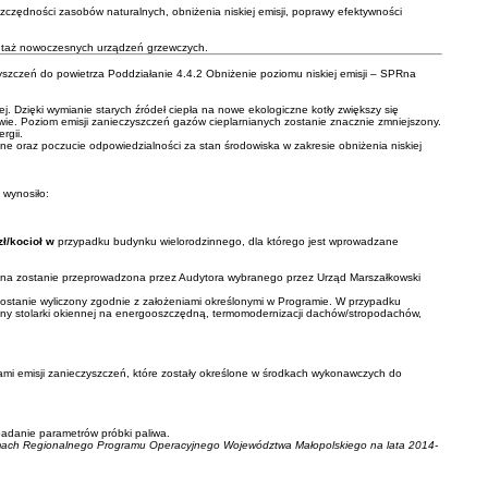
czędności zasobów naturalnych, obniżenia niskiej emisji, poprawy efektywności
montaż nowoczesnych urządzeń grzewczych.
zczeń do powietrza Poddziałanie 4.4.2 Obniżenie poziomu niskiej emisji – SPRna
. Dzięki wymianie starych źródeł ciepła na nowe ekologiczne kotły zwiększy się
e. Poziom emisji zanieczyszczeń gazów cieplarnianych zostanie znacznie zmniejszony.
rgii.
 oraz poczucie odpowiedzialności za stan środowiska w zakresie obniżenia niskiej
wynosiło:
zł/kocioł w
przypadku budynku wielorodzinnego, dla którego jest wprowadzane
ena zostanie przeprowadzona przez Audytora wybranego przez Urząd Marszałkowski
ostanie wyliczony zgodnie z założeniami określonymi w Programie. W przypadku
ny stolarki okiennej na energooszczędną, termomodernizacji dachów/stropodachów,
mi emisji zanieczyszczeń, które zostały określone w środkach wykonawczych do
adanie parametrów próbki paliwa.
ramach Regionalnego Programu Operacyjnego Województwa Małopolskiego na lata 2014-