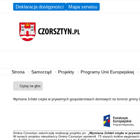
Deklaracja dostępności
Mapa serwisu
Aktualności
Gmina
Strona
Samorząd
Projekty
Programy Unii Europejskiej
Czytaj na głos
Wymiana źródeł ciepła w prywatnych gospodarstwach domowych na terenie gminy C
Gmina Czorsztyn zakończyła realizację projektu pn.
„Wymiana źródeł ciepła w prywat
W ramach projektu mieszkańcy Gminy Czorsztyn wymienili 75 starych kotłów węglowych
do 8 000 zł na zakup nowego kotła oraz do 6 000 zł na dostosowanie instalacji wewnęt