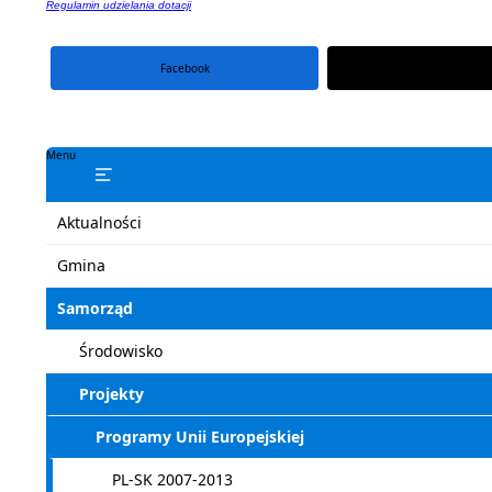
Regulamin udzielania dotacji
Facebook
portal X
Menu
Aktualności
Gmina
Samorząd
Środowisko
Projekty
Programy Unii Europejskiej
PL-SK 2007-2013