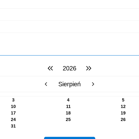
2026
poprzedni rok
następny rok
Sierpień
poprzedni miesiąc
następny miesiąc
3
4
5
10
11
12
17
18
19
24
25
26
31