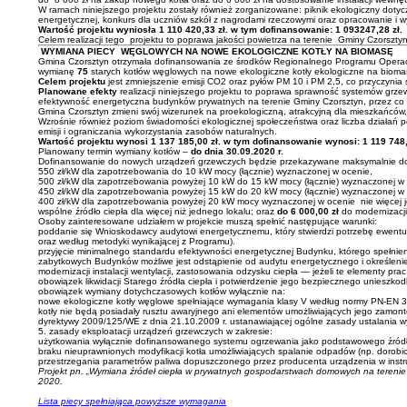
W ramach niniejszego projektu zostały również zorganizowane: piknik ekologiczny doty
energetycznej, konkurs dla uczniów szkół z nagrodami rzeczowymi oraz opracowanie i wyd
Wartość projektu wyniosła 1 110 420,33 zł. w tym dofinansowanie: 1 093247,28 zł.
Celem realizacji tego projektu to poprawa jakości powietrza na terenie Gminy Czorsz
WYMIANA PIECY WĘGLOWYCH NA NOWE EKOLOGICZNE KOTŁY NA BIOMASĘ
Gmina Czorsztyn otrzymała dofinansowania ze środków Regionalnego Programu Operacyj
wymianę
75
starych kotłów węglowych na nowe ekologiczne kotły ekologiczne na biom
Celem projektu
jest zmniejszenie emisji CO2 oraz pyłów PM 10 i PM 2,5, co przyczynia
Planowane efekty
realizacji niniejszego projektu to poprawa sprawność systemów grzew
efektywność energetyczna budynków prywatnych na terenie Gminy Czorsztyn, przez co 
Gmina Czorsztyn zmieni swój wizerunek na proekologiczną, atrakcyjną dla mieszkańców, in
Wzrośnie również poziom świadomości ekologicznej społeczeństwa oraz liczba działań 
emisji i ograniczania wykorzystania zasobów naturalnych.
Wartość projektu wynosi 1 137 185,00 zł. w tym dofinansowanie wynosi: 1 119 748,
Planowany termin wymiany kotłów –
do dnia 30.09.2020 r.
Dofinansowanie do nowych urządzeń grzewczych będzie przekazywane maksymalnie do 
550 zł/kW dla zapotrzebowania do 10 kW mocy (łącznie) wyznaczonej w ocenie,
500 zł/kW dla zapotrzebowania powyżej 10 kW do 15 kW mocy (łącznie) wyznaczonej w 
450 zł/kW dla zapotrzebowania powyżej 15 kW do 20 kW mocy (łącznie) wyznaczonej w 
400 zł/kW dla zapotrzebowania powyżej 20 kW mocy wyznaczonej w ocenie nie więcej
wspólne źródło ciepła dla więcej niż jednego lokalu; oraz
do 6 000,00 zł
do modernizacji 
Osoby zainteresowane udziałem w projekcie muszą spełnić następujące warunki:
poddanie się Wnioskodawcy audytowi energetycznemu, który stwierdzi potrzebę ewent
oraz według metodyki wynikającej z Programu).
przyjęcie minimalnego standardu efektywności energetycznej Budynku, którego spełnie
zabytkowych Budynków możliwe jest odstąpienie od audytu energetycznego i określeni
modernizacji instalacji wentylacji, zastosowania odzysku ciepła — jeżeli te elementy p
obowiązek likwidacji Starego źródła ciepła i potwierdzenie jego bezpiecznego unieszkodl
obowiązek wymiany dotychczasowych kotłów wyłącznie na:
nowe ekologiczne kotły węglowe spełniające wymagania klasy V według normy PN-EN 
kotły nie będą posiadały rusztu awaryjnego ani elementów umożliwiających jego zamon
dyrektywy 2009/125/WE z dnia 21.10.2009 r. ustanawiającej ogólne zasady ustalania 
5. zasady eksploatacji urządzeń grzewczych w zakresie:
użytkowania wyłącznie dofinansowanego systemu ogrzewania jako podstawowego źródł
braku nieuprawnionych modyfikacji kotła umożliwiających spalanie odpadów (np. dorobi
przestrzegania parametrów paliwa dopuszczonego przez producenta urządzenia w instru
Projekt pn. „Wymiana źródeł ciepła w prywatnych gospodarstwach domowych na teren
2020.
Lista piecy spełniająca powyższe wymagania