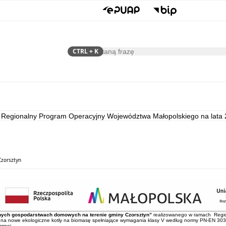
CTRL
+ K
Szukaj
Samorząd
Dla Mieszkańca
Regionalny Program Operacyjny Województwa Małopolskiego na lata 
zorsztyn
nych gospodarstwach domowych na terenie gminy Czorsztyn”
realizowanego w ramach Regio
 na nowe ekologiczne kotły na biomasę spełniające wymagania klasy V według normy PN-EN 303-
rznej.