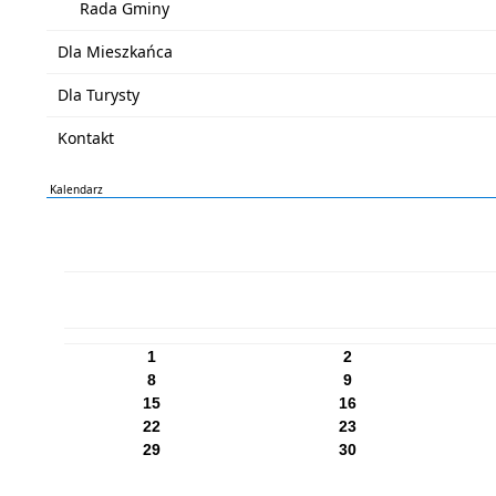
Rada Gminy
Dla Mieszkańca
Dla Turysty
Kontakt
Kalendarz
PN
WT
ŚR
CZ
PI
SO
NI
1
2
8
9
15
16
22
23
29
30