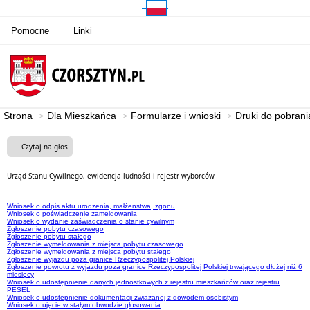
Pomocne
Linki
Strona
Dla Mieszkańca
Formularze i wnioski
Druki do pobrani
Czytaj na głos
Urząd Stanu Cywilnego, ewidencja ludności i rejestr wyborców
Wniosek o odpis aktu urodzenia, małżenstwa, zgonu
Wniosek o poświadczenie zameldowania
Wniosek o wydanie zaświadczenia o stanie cywilnym
Zgłoszenie pobytu czasowego
Zgłoszenie pobytu stałego
Zgłoszenie wymeldowania z miejsca pobytu czasowego
Zgłoszenie wymeldowania z miejsca pobytu stałego
Zgłoszenie wyjazdu poza granice Rzeczypospolitej Polskiej
Zgłoszenie powrotu z wyjazdu poza granice Rzeczypospolitej Polskiej trwającego dłużej niż 6
miesięcy
Wniosek o udostępnienie danych jednostkowych z rejestru mieszkańców oraz rejestru
PESEL
Wniosek o udostepnienie dokumentacji zwiazanej z dowodem osobistym
Wniosek o ujęcie w stałym obwodzie głosowania