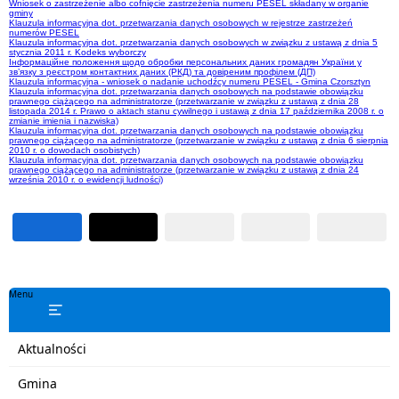
Wniosek o zastrzeżenie albo cofnięcie zastrzeżenia numeru PESEL składany w organie
gminy
Klauzula informacyjna dot. przetwarzania danych osobowych w rejestrze zastrzeżeń
numerów PESEL
Klauzula informacyjna dot. przetwarzania danych osobowych w związku z ustawą z dnia 5
stycznia 2011 r. Kodeks wyborczy
Інформаційне положення щодо обробки персональних даних громадян України у
зв’язку з реєстром контактних даних (РКД) та довіреним профілем (ДП)
Klauzula informacyjna - wniosek o nadanie uchodźcy numeru PESEL - Gmina Czorsztyn
Klauzula informacyjna dot. przetwarzania danych osobowych na podstawie obowiązku
prawnego ciążącego na administratorze (przetwarzanie w związku z ustawą z dnia 28
listopada 2014 r. Prawo o aktach stanu cywilnego i ustawą z dnia 17 października 2008 r. o
zmianie imienia i nazwiska)
Klauzula informacyjna dot. przetwarzania danych osobowych na podstawie obowiązku
prawnego ciążącego na administratorze (przetwarzanie w związku z ustawą z dnia 6 sierpnia
2010 r. o dowodach osobistych)
Klauzula informacyjna dot. przetwarzania danych osobowych na podstawie obowiązku
prawnego ciążącego na administratorze (przetwarzanie w związku z ustawą z dnia 24
września 2010 r. o ewidencji ludności)
Menu
Aktualności
Gmina