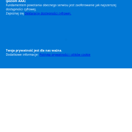
(poziom AAA).
Fundamentem powstania obecnego serwisu jest zaoferowanie jak najszerszej
dostępności cyfrowej.
Zapoznaj się
Deklaracją dostępności cyfrowej.
RODO Zgodne
RODO przyjazne narzędzia
Twoja prywatność jest dla nas ważna.
Dodatkowe informacje:
Polityka prywatności i plików cookie