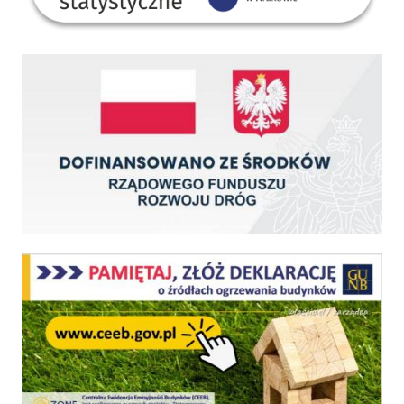
Dofinansowano ze środków Rządowego Funduszu Rozwoju Dróg
Centralna Ewidencja Emisyjności Budynków - z dniem 1 lipca 2021 r. obowiązkowe deklar