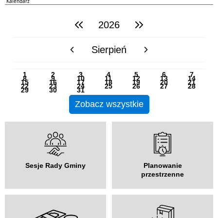
Kalendarz
2026
poprzedni rok
następny rok
Sierpień
poprzedni miesiąc
następny miesiąc
PN
WT
ŚR
CZ
PI
SO
NI
1
2
3
4
5
6
7
8
9
10
11
12
13
14
15
16
17
18
19
20
21
22
23
24
25
26
27
28
29
30
31
Zobacz wszystkie
Sesje Rady Gminy
Planowanie
przestrzenne