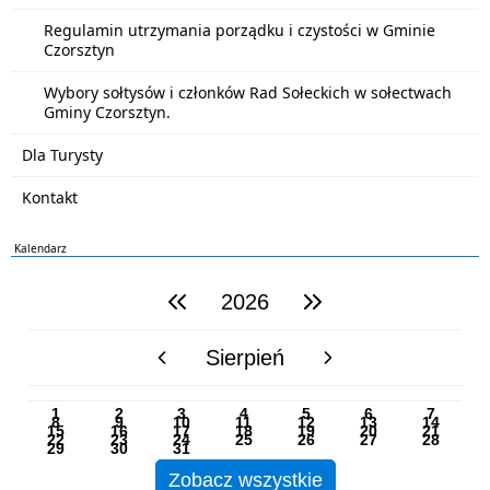
Regulamin utrzymania porządku i czystości w Gminie
Czorsztyn
Wybory sołtysów i członków Rad Sołeckich w sołectwach
Gminy Czorsztyn.
Dla Turysty
Kontakt
Kalendarz
2026
poprzedni rok
następny rok
Sierpień
poprzedni miesiąc
następny miesiąc
PN
WT
ŚR
CZ
PI
SO
NI
1
2
3
4
5
6
7
8
9
10
11
12
13
14
15
16
17
18
19
20
21
22
23
24
25
26
27
28
29
30
31
Zobacz wszystkie