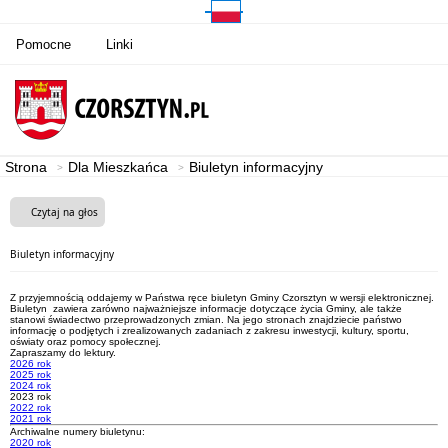
Pomocne
Linki
Strona
Dla Mieszkańca
Biuletyn informacyjny
Czytaj na głos
Biuletyn informacyjny
Z przyjemnością oddajemy w Państwa ręce biuletyn Gminy Czorsztyn w wersji elektronicznej.
Biuletyn zawiera zarówno najważniejsze informacje dotyczące życia Gminy, ale także
stanowi świadectwo przeprowadzonych zmian. Na jego stronach znajdziecie państwo
informację o podjętych i zrealizowanych zadaniach z zakresu inwestycji, kultury, sportu,
oświaty oraz pomocy społecznej.
Zapraszamy do lektury.
2026 rok
2025 rok
2024 rok
2023 rok
2022 rok
2021 rok
Archiwalne numery biuletynu:
2020 rok