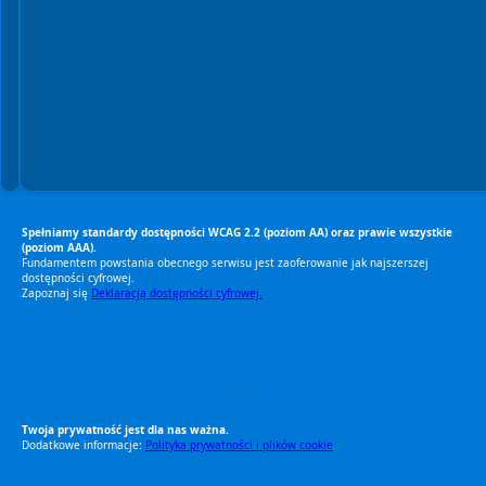
Spełniamy standardy dostępności WCAG 2.2 (poziom AA) oraz prawie wszystkie
(poziom AAA).
Fundamentem powstania obecnego serwisu jest zaoferowanie jak najszerszej
dostępności cyfrowej.
Zapoznaj się
Deklaracją dostępności cyfrowej.
RODO Zgodne
RODO przyjazne narzędzia
Twoja prywatność jest dla nas ważna.
Dodatkowe informacje:
Polityka prywatności i plików cookie