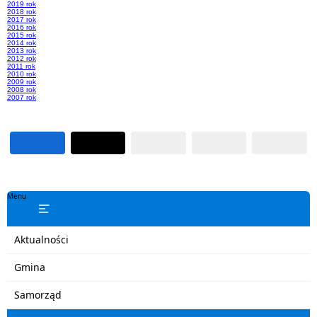
2019 rok
2018 rok
2017 rok
2016 rok
2015 rok
2014 rok
2013 rok
2012 rok
2011 rok
2010 rok
2009 rok
2008 rok
2007 rok
Menu
Aktualności
Gmina
Samorząd