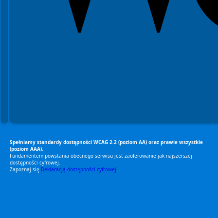
Spełniamy standardy dostępności WCAG 2.2 (poziom AA) oraz prawie wszystkie
(poziom AAA).
Fundamentem powstania obecnego serwisu jest zaoferowanie jak najszerszej
dostępności cyfrowej.
Zapoznaj się
Deklaracją dostępności cyfrowej.
RODO Zgodne
RODO przyjazne narzędzia