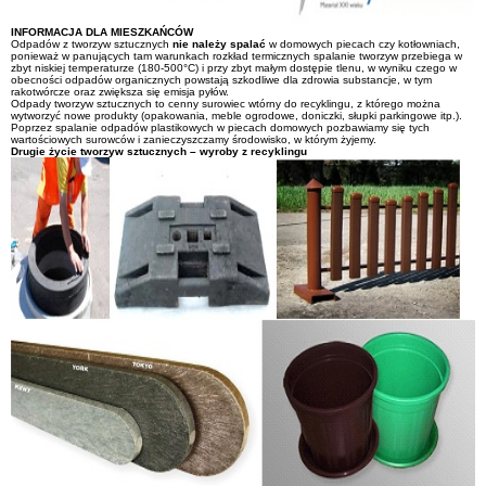
INFORMACJA DLA MIESZKAŃCÓW
Odpadów z tworzyw sztucznych
nie należy spalać
w domowych piecach czy kotłowniach,
ponieważ w panujących tam warunkach rozkład termicznych spalanie tworzyw przebiega w
zbyt niskiej temperaturze (180-500°C) i przy zbyt małym dostępie tlenu, w wyniku czego w
obecności odpadów organicznych powstają szkodliwe dla zdrowia substancje, w tym
rakotwórcze oraz zwiększa się emisja pyłów.
Odpady tworzyw sztucznych to cenny surowiec wtórny do recyklingu, z którego można
wytworzyć nowe produkty (opakowania, meble ogrodowe, doniczki, słupki parkingowe itp.).
Poprzez spalanie odpadów plastikowych w piecach domowych pozbawiamy się tych
wartościowych surowców i zanieczyszczamy środowisko, w którym żyjemy.
Drugie życie tworzyw sztucznych – wyroby z recyklingu