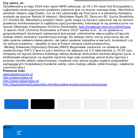
Czy wiesz, że:
Opublikowany w maju 2016 roku raport WHO wskazuje, że 33 z 50 miast Unii Europejskiej o
najbardziej zanieczyszczonym powietrzu położone jest na terenie naszego kraju. Niechlubne
pierwsze miejsce zajął Żywiec, tuż za nim uplasowała się Pszczyna a w pierwszej dziesiątce
znalazły się jeszcze Rybnik (4 miejsce), Wodzisław Śląski (5), Opoczno (6), Sucha Beskidzka
(7) i Godów (8). Mieszkańcy polskich miast i gmin mogą na bieżąco zapoznać się ze stanem
powietrza monitorowanym w najbliższej stacji pomiarowej. Informacje te są zamieszczone na
stronie Głównego Inspektoratu Ochrony Środowiska:
http://powietrze.gios.gov.pl/pjp/home
Z raportu GUS „Ochrona Środowiska w Polsce 2015” wynika m.in., że ze spalania w
gospodarstwach domowych wytwarzane jest prawie czterokrotnie więcej pyłów niż łącznie
emituje sektor produkcji i transformacji energii. Do takiego stanu rzeczy przyczynia się nie
tylko palenie paliwem niskiej jakości, ale także spalanie odpadów w piecach, kominkach czy
na wolnym powietrzu - zjawisko to jest w Polsce niestety nadal powszechne.
Według Światowej Organizacji Zdrowia (WHO) długotrwałe narażenie na działanie pyłu
zawieszonego PM 2,5 (jest to pył o średnicy nie większej niż 2,5 mikrometrów, tj. 20-35 razy
mniejszej niż wynosi średnica ludzkiego włosa) skutkuje skróceniem średniej długości życia, a
krótkotrwała ekspozycja na wysokie stężenia tego pyłu powoduje wzrost liczby zgonów z
powodu chorób układu oddechowego i krążenia oraz wzrost ryzyka nagłych przypadków
wymagających hospitalizacji (nasilenie astmy, ostra reakcja układu oddechowego, osłabienie
czynności płuc).
Pomocne linki:
www.plasticeurope.pl
http://misja-emisja.pl/
http://www.niskaemisja.pl/
http://waznamisjazdrowaemisja.pl/niska-emisja-wysoki-poziom-zagrozenia/
Menu