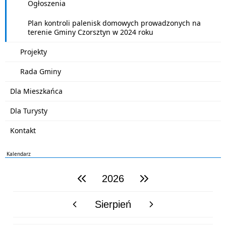
Ogłoszenia
Plan kontroli palenisk domowych prowadzonych na
terenie Gminy Czorsztyn w 2024 roku
Projekty
Rada Gminy
Dla Mieszkańca
Dla Turysty
Kontakt
Kalendarz
2026
poprzedni rok
następny rok
Sierpień
poprzedni miesiąc
następny miesiąc
PN
WT
ŚR
CZ
PI
SO
NI