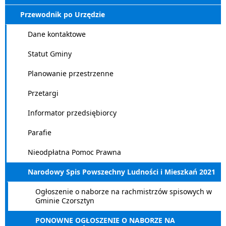
Przewodnik po Urzędzie
Dane kontaktowe
Statut Gminy
Planowanie przestrzenne
Przetargi
Informator przedsiębiorcy
Parafie
Nieodpłatna Pomoc Prawna
Narodowy Spis Powszechny Ludności i Mieszkań 2021
Ogłoszenie o naborze na rachmistrzów spisowych w
Gminie Czorsztyn
PONOWNE OGŁOSZENIE O NABORZE NA