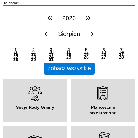
Kalendarz
2026
poprzedni rok
następny rok
Sierpień
poprzedni miesiąc
następny miesiąc
PN
WT
ŚR
CZ
PI
SO
NI
1
2
3
4
5
6
7
8
9
10
11
12
13
14
15
16
17
18
19
20
21
22
23
24
25
26
27
28
29
30
31
Zobacz wszystkie
Sesje Rady Gminy
Planowanie
przestrzenne