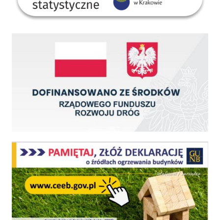
Dofinansowano ze środków Rządowego Funduszu Rozwoju Dróg
Centralna Ewidencja Emisyjności Budynków - z dniem 1 lipca 2021 r. obowiązkowe deklar