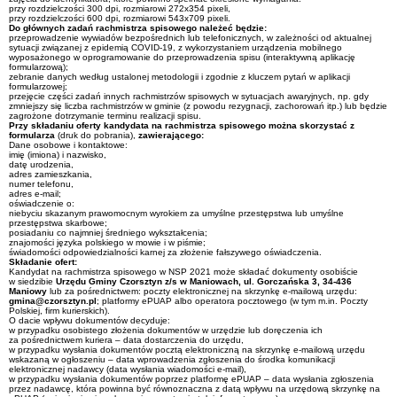
przy rozdzielczości 300 dpi, rozmiarowi 272x354 pixeli,
przy rozdzielczości 600 dpi, rozmiarowi 543x709 pixeli.
Do głównych zadań rachmistrza spisowego należeć będzie:
przeprowadzenie wywiadów bezpośrednich lub telefonicznych, w zależności od aktualnej
sytuacji związanej z epidemią COVID-19, z wykorzystaniem urządzenia mobilnego
wyposażonego w oprogramowanie do przeprowadzenia spisu (interaktywną aplikację
formularzową);
zebranie danych według ustalonej metodologii i zgodnie z kluczem pytań w aplikacji
formularzowej;
przejęcie części zadań innych rachmistrzów spisowych w sytuacjach awaryjnych, np. gdy
zmniejszy się liczba rachmistrzów w gminie (z powodu rezygnacji, zachorowań itp.) lub będzie
zagrożone dotrzymanie terminu realizacji spisu.
Przy składaniu
oferty kandydata na rachmistrza spisowego można skorzystać z
formularza
(druk do pobrania),
zawierającego:
Dane osobowe i kontaktowe:
imię (imiona) i nazwisko,
datę urodzenia,
adres zamieszkania,
numer telefonu,
adres e-mail;
oświadczenie o:
niebyciu skazanym prawomocnym wyrokiem za umyślne przestępstwa lub umyślne
przestępstwa skarbowe;
posiadaniu co najmniej średniego wykształcenia;
znajomości języka polskiego w mowie i w piśmie;
świadomości odpowiedzialności karnej za złożenie fałszywego oświadczenia.
Składanie ofert:
Kandydat na rachmistrza spisowego w NSP 2021 może składać dokumenty osobiście
w siedzibie
Urzędu Gminy Czorsztyn z/s w Maniowach, ul. Gorczańska 3, 34-436
Maniowy
lub za pośrednictwem: poczty elektronicznej na skrzynkę e-mailową urzędu:
gmina@czorsztyn.pl
; platformy ePUAP albo operatora pocztowego (w tym m.in. Poczty
Polskiej, firm kurierskich).
O dacie wpływu dokumentów decyduje:
w przypadku osobistego złożenia dokumentów w urzędzie lub doręczenia ich
za pośrednictwem kuriera – data dostarczenia do urzędu,
w przypadku wysłania dokumentów pocztą elektroniczną na skrzynkę e-mailową urzędu
wskazaną w ogłoszeniu – data wprowadzenia zgłoszenia do środka komunikacji
elektronicznej nadawcy (data wysłania wiadomości e-mail),
w przypadku wysłania dokumentów poprzez platformę ePUAP – data wysłania zgłoszenia
przez nadawcę, która powinna być równoznaczna z datą wpływu na urzędową skrzynkę na