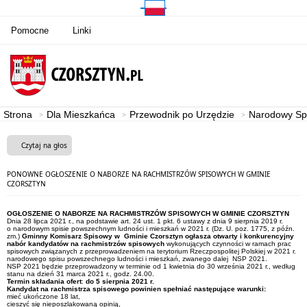
Pomocne
Linki
Strona
Dla Mieszkańca
Przewodnik po Urzędzie
Narodowy Spi
Czytaj na głos
PONOWNE OGŁOSZENIE O NABORZE NA RACHMISTRZÓW SPISOWYCH W GMINIE
CZORSZTYN
OGŁOSZENIE O NABORZE NA RACHMISTRZÓW SPISOWYCH W GMINIE CZORSZTYN
Dnia 28 lipca 2021 r., na podstawie art. 24 ust. 1 pkt. 6 ustawy z dnia 9 sierpnia 2019 r.
o narodowym spisie powszechnym ludności i mieszkań w 2021 r. (Dz. U. poz. 1775, z późn.
zm.)
Gminny Komisarz Spisowy w Gminie Czorsztyn ogłasza otwarty i konkurencyjny
nabór kandydatów na rachmistrzów spisowych
wykonujących czynności w ramach prac
spisowych związanych z przeprowadzeniem na terytorium Rzeczpospolitej Polskiej w 2021 r.
narodowego spisu powszechnego ludności i mieszkań, zwanego dalej NSP 2021.
NSP 2021 będzie przeprowadzony w terminie od 1 kwietnia do 30 września 2021 r., według
stanu na dzień 31 marca 2021 r., godz. 24.00.
Termin składania ofert
:
do 5 sierpnia 2021 r.
Kandydat na rachmistrza spisowego powinien spełniać następujące warunki:
mieć ukończone 18 lat,
cieszyć się nieposzlakowaną opinią,