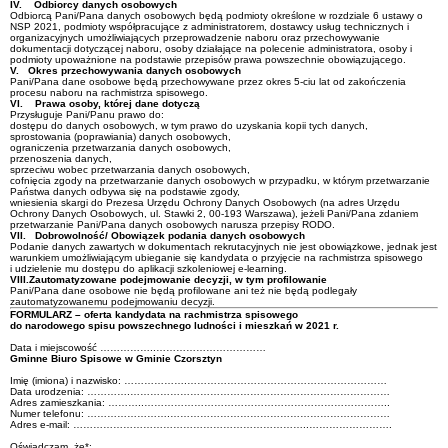
IV.
Odbiorcy danych osobowych
Odbiorcą Pani/Pana danych osobowych będą podmioty określone w rozdziale 6 ustawy o
NSP 2021, podmioty współpracujące z administratorem, dostawcy usług technicznych i
organizacyjnych umożliwiających przeprowadzenie naboru oraz przechowywanie
dokumentacji dotyczącej naboru, osoby działające na polecenie administratora, osoby i
podmioty upoważnione na podstawie przepisów prawa powszechnie obowiązującego.
V.
Okres
przechowywania danych
osobowych
Pani/Pana dane osobowe będą przechowywane przez okres 5-ciu lat od zakończenia
procesu naboru na rachmistrza spisowego.
VI.
Prawa osoby, której dane dotyczą
Przysługuje Pani/Panu prawo do:
dostępu do danych osobowych, w tym prawo do uzyskania kopii tych danych,
sprostowania (poprawiania) danych osobowych,
ograniczenia przetwarzania danych osobowych,
przenoszenia danych,
sprzeciwu wobec przetwarzania danych osobowych,
cofnięcia zgody na przetwarzanie danych osobowych w przypadku, w którym przetwarzanie
Państwa danych odbywa się na podstawie zgody,
wniesienia skargi do Prezesa Urzędu Ochrony Danych Osobowych (na adres Urzędu
Ochrony Danych Osobowych, ul. Stawki 2, 00-193 Warszawa), jeżeli Pani/Pana zdaniem
przetwarzanie Pani/Pana danych osobowych narusza przepisy RODO.
VII.
Dobrowolność
/ Obowiązek podania danych osobowych
Podanie danych zawartych w dokumentach rekrutacyjnych nie jest obowiązkowe, jednak jest
warunkiem umożliwiającym ubieganie się kandydata o przyjęcie na rachmistrza spisowego
i udzielenie mu dostępu do aplikacji szkoleniowej e-learning.
VIII.
Zautomatyzowane
podejmowanie decyzji, w tym profilowanie
Pani/Pana dane osobowe nie będą profilowane ani też nie będą podlegały
zautomatyzowanemu podejmowaniu decyzji.
FORMULARZ – oferta kandydata na rachmistrza spisowego
do narodowego spisu powszechnego ludności i mieszkań w 2021 r.
Data i miejscowość ……………..……………………………
Gminne Biuro Spisowe w Gminie Czorsztyn
Imię (imiona) i nazwisko: ……………….……………………………………………………
Data urodzenia: ………….……………………………………………………………………
Adres zamieszkania: ………..………………………………………………………………..
Numer telefonu: …………………….…………………………………………………………
Adres e-mail: ……………………………………………………………..…………………….
Oświadczam, że*: