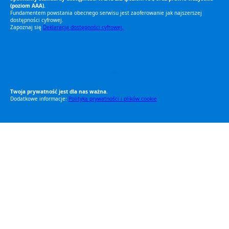
(poziom AAA).
Fundamentem powstania obecnego serwisu jest zaoferowanie jak najszerszej
dostępności cyfrowej.
Zapoznaj się
Deklaracją dostępności cyfrowej.
RODO Zgodne
RODO przyjazne narzędzia
Twoja prywatność jest dla nas ważna.
Dodatkowe informacje:
Polityka prywatności i plików cookie