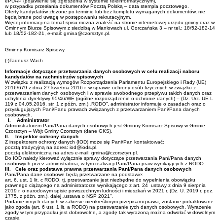
ePUAP (pojawienie się zgłoszenia w systemie teleinformatycznym),
w przypadku przesłania dokumentów Pocztą Polską – data stempla pocztowego.
Oferty kandydatów złożone po terminie lub bez kompletu wymaganych dokumentów, nie
będą brane pod uwagę w postępowaniu rekrutacyjnym.
Więcej informacji na temat spisu można znaleźć na stronie internetowej urzędu gminy oraz w
Gminnym Biurze Spisowym z siedzibą w Maniowach ul. Gorczańska 3 – nr tel.: 18/52-182-14
lub 18/52-182-21, e‑mail: gmina@czorsztyn.pl.
Gminny Komisarz Spisowy
(-)Tadeusz Wach
Informacje dotyczące przetwarzania danych osobowych w celu realizacji naboru
kandydatów na rachmistrzów spisowych
W związku z realizacją wymogów Rozporządzenia Parlamentu Europejskiego i Rady (UE)
2016/679 z dnia 27 kwietnia 2016 r. w sprawie ochrony osób fizycznych w związku z
przetwarzaniem danych osobowych i w sprawie swobodnego przepływu takich danych oraz
uchylenia dyrektywy 95/46/WE (ogólne rozporządzenie o ochronie danych) – (Dz. Urz. UE L
119 z 04.05.2016, str. 1 z późn. zm.) „RODO”, administrator informuje o zasadach oraz o
przysługujących Pani/Panu prawach związanych z przetwarzaniem Pani/Pana danych
osobowych.
I.
Administrator
Administratorem Pani/Pana danych osobowych jest Gminny Komisarz Spisowy w Gminie
Czorsztyn – Wójt Gminy Czorsztyn (dane GKS).
II.
Inspektor ochrony danych
Z inspektorem ochrony danych (IOD) może się Pani/Pan kontaktować:
pocztą tradycyjną na adres: iod@iods.pl,
pocztą elektroniczną na adres e-mail: gmina@czorsztyn.pl.
Do IOD należy kierować wyłącznie sprawy dotyczące przetwarzania Pani/Pana danych
osobowych przez administratora, w tym realizacji Pani/Pana praw wynikających z RODO.
III.
Cele oraz podstawa prawna przetwarzania Pani/Pana danych osobowych
Pani/Pana dane osobowe będą przetwarzane na podstawie:
art. 6. ust. 1 lit. c RODO, tj. przetwarzanie jest niezbędne do wypełnienia obowiązku
prawnego ciążącego na administratorze wynikającego z art. 24 ustawy z dnia 9 sierpnia
2019 r. o narodowym spisie powszechnym ludności i mieszkań w 2021 r. (Dz. U. 2019 r. poz.
1775, z późn. zm.), dalej „ustawa o NSP 2021”.
Podanie innych danych w zakresie nieokreślonym przepisami prawa, zostanie potraktowane
jako zgoda (art. 6 ust. 1 lit. a RODO) na przetwarzanie tych danych osobowych. Wyrażenie
zgody w tym przypadku jest dobrowolne, a zgodę tak wyrażoną można odwołać w dowolnym
czasie.