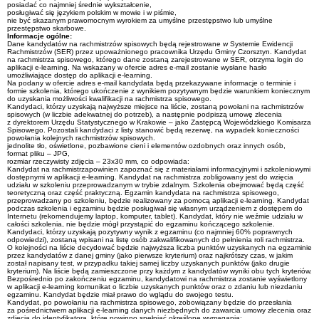
posiadać co najmniej średnie wykształcenie,
posługiwać się językiem polskim w mowie i w piśmie,
nie być skazanym prawomocnym wyrokiem za umyślne przestępstwo lub umyślne
przestępstwo skarbowe.
Informacje ogólne:
Dane kandydatów na rachmistrzów spisowych będą rejestrowane w Systemie Ewidencji
Rachmistrzów (SER) przez upoważnionego pracownika Urzędu Gminy Czorsztyn. Kandydat
na rachmistrza spisowego, którego dane zostaną zarejestrowane w SER, otrzyma login do
aplikacji e-learning. Na wskazany w ofercie adres e-mail zostanie wysłane hasło
umożliwiające dostęp do aplikacji e-learning.
Na podany w ofercie adres e-mail kandydata będą przekazywane informacje o terminie i
formie szkolenia, którego ukończenie z wynikiem pozytywnym będzie warunkiem koniecznym
do uzyskania możliwości kwalifikacji na rachmistrza spisowego.
Kandydaci, którzy uzyskają najwyższe miejsce na liście, zostaną powołani na rachmistrzów
spisowych (w liczbie adekwatnej do potrzeb), a następnie podpiszą umowę zlecenia
z dyrektorem Urzędu Statystycznego w Krakowie – jako Zastępcą Wojewódzkiego Komisarza
Spisowego. Pozostali kandydaci z listy stanowić będą rezerwę, na wypadek konieczności
powołania kolejnych rachmistrzów spisowych.
jednolite tło, oświetlone, pozbawione cieni i elementów ozdobnych oraz innych osób,
format pliku – JPG,
rozmiar rzeczywisty zdjęcia – 23x30 mm, co odpowiada:
Kandydat na rachmistrzapowinien zapoznać się z materiałami informacyjnymi i szkoleniowymi
dostępnymi w aplikacji e-learning. Kandydat na rachmistrza zobligowany jest do wzięcia
udziału w szkoleniu przeprowadzanym w trybie zdalnym. Szkolenia obejmować będą część
teoretyczną oraz część praktyczną. Egzamin kandydata na rachmistrza spisowego,
przeprowadzany po szkoleniu, będzie realizowany za pomocą aplikacji e-learning. Kandydat
podczas szkolenia i egzaminu będzie posługiwał się własnym urządzeniem z dostępem do
Internetu (rekomendujemy laptop, komputer, tablet). Kandydat, który nie weźmie udziału w
całości szkolenia, nie będzie mógł przystąpić do egzaminu kończącego szkolenie.
Kandydaci, którzy uzyskają pozytywny wynik z egzaminu (co najmniej 60% poprawnych
odpowiedzi), zostaną wpisani na listę osób zakwalifikowanych do pełnienia roli rachmistrza.
O kolejności na liście decydować będzie najwyższa liczba punktów uzyskanych na egzaminie
przez kandydatów z danej gminy (jako pierwsze kryterium) oraz najkrótszy czas, w jakim
został napisany test, w przypadku takiej samej liczby uzyskanych punktów (jako drugie
kryterium). Na liście będą zamieszczone przy każdym z kandydatów wyniki obu tych kryteriów.
Bezpośrednio po zakończeniu egzaminu, kandydatowi na rachmistrza zostanie wyświetlony
w aplikacji e-learning komunikat o liczbie uzyskanych punktów oraz o zdaniu lub niezdaniu
egzaminu. Kandydat będzie miał prawo do wglądu do swojego testu.
Kandydat, po powołaniu na rachmistrza spisowego, zobowiązany będzie do przesłania
za pośrednictwem aplikacji e-learning danych niezbędnych do zawarcia umowy zlecenia oraz
zdjęcia do identyfikatora, które powinno spełniać określone wymagania: