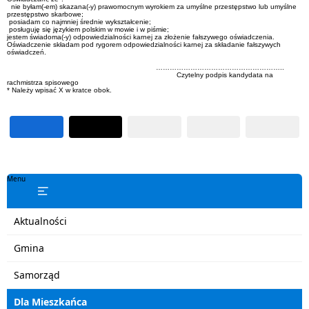
nie byłam(-em) skazana(-y) prawomocnym wyrokiem za umyślne przestępstwo lub umyślne
przestępstwo skarbowe;
posiadam co najmniej średnie wykształcenie;
posługuję się językiem polskim w mowie i w piśmie;
jestem świadoma(-y) odpowiedzialności karnej za złożenie fałszywego oświadczenia.
Oświadczenie składam pod rygorem odpowiedzialności karnej za składanie fałszywych
oświadczeń.
………………………………………………..
Czytelny podpis kandydata na
rachmistrza spisowego
* Należy wpisać X w kratce obok.
Menu
Aktualności
Gmina
Samorząd
Dla Mieszkańca