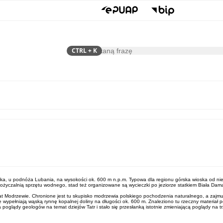
CTRL
+ K
Szukaj
Samorząd
Dla Mieszkańca
ka, u podnóża Lubania, na wysokości ok. 600 m n.p.m. Typowa dla regionu górska wioska od nieda
ożyczalnią sprzętu wodnego, stad też organizowane są wycieczki po jeziorze statkiem Biała Dam
zerwat Modrzewie. Chronione jest tu skupisko modrzewia polskiego pochodzenia naturalnego, a za
e wypełniają wąską rynnę kopalnej doliny na długości ok. 600 m. Znaleziono tu rzeczny materiał 
poglądy geologów na temat dziejów Tatr i stało się przesłanką istotnie zmieniającą poglądy na tr