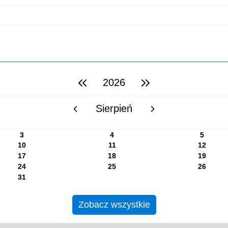
2026
poprzedni rok
następny rok
Sierpień
poprzedni miesiąc
następny miesiąc
3
4
5
10
11
12
17
18
19
24
25
26
31
Zobacz wszystkie