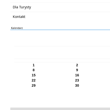
Dla Turysty
Kontakt
Kalendarz
PN
WT
ŚR
CZ
PI
SO
NI
1
2
8
9
15
16
22
23
29
30