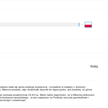
Kliknij aby wyszukać za 
Dla Turysty
Kontakt
Drukuj
wna stała się sporą atrakcją turystyczną - oczywiście w związku z Jeziorem
a. Mizerna posiada, więc doskonałe warunki do wypoczynku, tym bardziej, że górna
jmuje rezerwat powierzchnię 10,43 ha. Warto także wspomnieć, że w Mizernej dokonano
pochodzenia tatrzańskiego - w tym najstarsze na Podhalu otoczaki granitoidowe i
zeciorzęd i czwartorzęd.