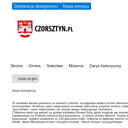
Deklaracja dostępności
Mapa serwisu
Aktualności
Gmina
Strona
Gmina
Sołectwa
Mizerna
Zarys historyczny
Czytaj na głos
Zarys historyczny
To niewielka wioska położona na stokach Lubania, rozciągnięta wzdłuż potoku Mizerzan
Czorsztyńskim. W dolnej części miejscowości powstała mianowicie przystań wodna z wyp
"gorczańska" część miejscowości nie straciła swego tradycyjnego charakteru.
Z Mizernej warto się wybrać na grzbiet pobliskiej Girowej Góry, gdzie znajduje się re
największego na Podhalu odkrycia flory kopalnianej - w dolinie potoku Mizerna. Osady t
kwarcytowe. Ogółem znaleziono tu 229 gatunków roślin. Odkrycie to wpłynęło istotnie na 
Żródło: Marta Michałowicz-Kubal i Grzegorz Kubala: "Wokół Jeziora Czorsztyńskiego"