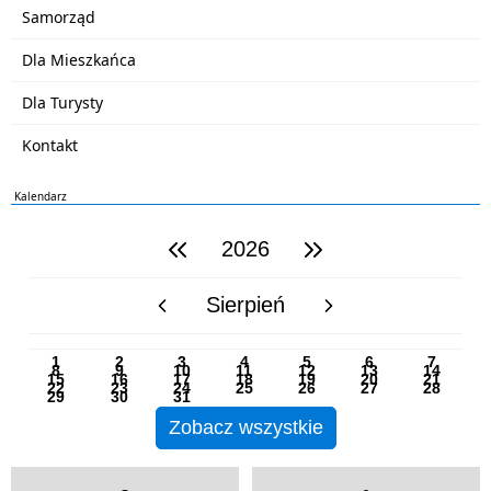
Samorząd
Dla Mieszkańca
Dla Turysty
Kontakt
Kalendarz
2026
poprzedni rok
następny rok
Sierpień
poprzedni miesiąc
następny miesiąc
PN
WT
ŚR
CZ
PI
SO
NI
1
2
3
4
5
6
7
8
9
10
11
12
13
14
15
16
17
18
19
20
21
22
23
24
25
26
27
28
29
30
31
Zobacz wszystkie