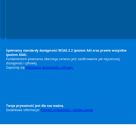
Spełniamy standardy dostępności WCAG 2.2 (poziom AA) oraz prawie wszystkie
(poziom AAA).
Fundamentem powstania obecnego serwisu jest zaoferowanie jak najszerszej
dostępności cyfrowej.
Zapoznaj się
Deklaracją dostępności cyfrowej.
RODO Zgodne
RODO przyjazne narzędzia
Twoja prywatność jest dla nas ważna.
Dodatkowe informacje:
Polityka prywatności i plików cookie