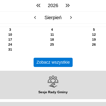
2026
poprzedni rok
następny rok
Sierpień
poprzedni miesiąc
następny miesiąc
3
4
5
10
11
12
17
18
19
24
25
26
31
Zobacz wszystkie
Sesje Rady Gminy