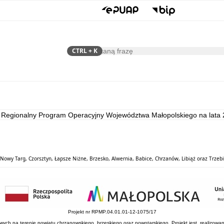
CTRL
+ K
Szukaj
Samorząd
Dla Mieszkańca
Regionalny Program Operacyjny Województwa Małopolskiego na lata 
Nowy Targ, Czorsztyn, Łapsze Niżne, Brzesko, Alwernia, Babice, Chrzanów, Libiąż oraz Trzebi
Projekt nr RPMP.04.01.01-12-1075/17
ych na terenie powiatu chrzanowskiego, brzeskiego oraz nowotarskiego. Projekt jest realizowan