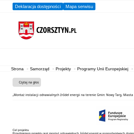
Deklaracja dostępności
Mapa serwisu
Aktualności
Gmina
Strona
Samorząd
Projekty
Programy Unii Europejskiej
Czytaj na głos
„Montaż instalacji odnawialnych źródeł energii na terenie Gmin: Nowy Targ, Miasta 
Cel projektu
Przedmiotem projektu jest montaż odnawialnych źródeł energii w gospodarstwach domow