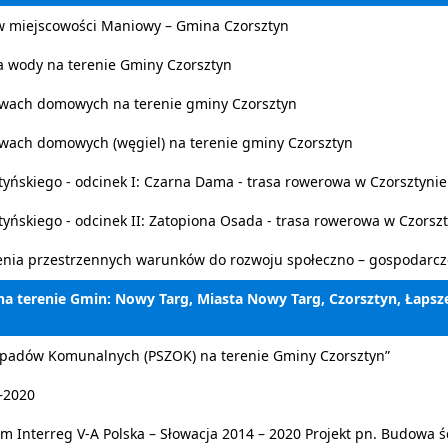
w miejscowości Maniowy – Gmina Czorsztyn
a wody na terenie Gminy Czorsztyn
twach domowych na terenie gminy Czorsztyn
wach domowych (węgiel) na terenie gminy Czorsztyn
tyńskiego - odcinek I: Czarna Dama - trasa rowerowa w Czorsztyn
tyńskiego - odcinek II: Zatopiona Osada - trasa rowerowa w Czorsz
enia przestrzennych warunków do rozwoju społeczno – gospodarc
na terenie Gmin: Nowy Targ, Miasta Nowy Targ, Czorsztyn, Łapsze
dpadów Komunalnych (PSZOK) na terenie Gminy Czorsztyn”
–2020
 Interreg V-A Polska – Słowacja 2014 – 2020 Projekt pn. Budowa ś