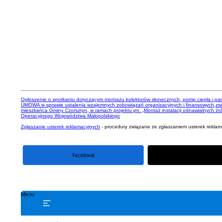
Ogłoszenie o spotkaniu dotyczącym montażu kolektorów słonecznych, pomp ciepła i pan
UMOWA w sprawie ustalenia wzajemnych zobowiązań organizacyjnych i finansowych,zwi
mieszkańca Gminy Czorsztyn, w ramach projektu pn. „Montaż instalacji odnawialnych źr
Operacyjnego Województwa Małopolskiego
Zgłaszanie usterek reklamacyjnych
- procedury związane ze zgłaszaniem usterek rekla
Facebook
portal X
Menu