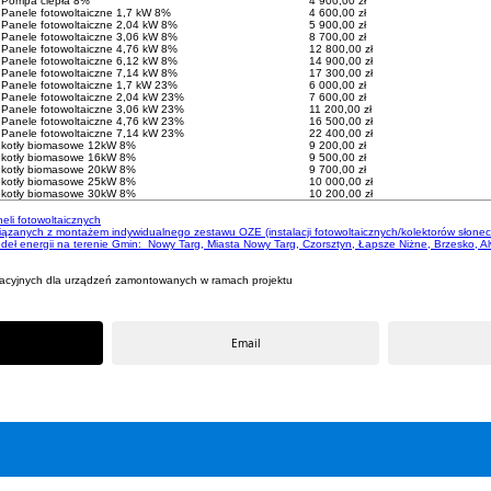
Pompa ciepła 8%
4 900,00 zł
Panele fotowoltaiczne 1,7 kW 8%
4 600,00 zł
Panele fotowoltaiczne 2,04 kW 8%
5 900,00 zł
Panele fotowoltaiczne 3,06 kW 8%
8 700,00 zł
Panele fotowoltaiczne 4,76 kW 8%
12 800,00 zł
Panele fotowoltaiczne 6,12 kW 8%
14 900,00 zł
Panele fotowoltaiczne 7,14 kW 8%
17 300,00 zł
Panele fotowoltaiczne 1,7 kW 23%
6 000,00 zł
Panele fotowoltaiczne 2,04 kW 23%
7 600,00 zł
Panele fotowoltaiczne 3,06 kW 23%
11 200,00 zł
Panele fotowoltaiczne 4,76 kW 23%
16 500,00 zł
Panele fotowoltaiczne 7,14 kW 23%
22 400,00 zł
kotły biomasowe 12kW 8%
9 200,00 zł
kotły biomasowe 16kW 8%
9 500,00 zł
kotły biomasowe 20kW 8%
9 700,00 zł
kotły biomasowe 25kW 8%
10 000,00 zł
kotły biomasowe 30kW 8%
10 200,00 zł
eli fotowoltaicznych
ązanych z montażem indywidualnego zestawu OZE (instalacji fotowoltaicznych/kolektorów słone
ódeł energii na terenie Gmin: Nowy Targ, Miasta Nowy Targ, Czorsztyn, Łapsze Niżne, Brzesko, 
macyjnych dla urządzeń zamontowanych w ramach projektu
Email