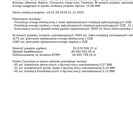
Brzesko, Alwernia, Babice, Chrzanów, Libiąż oraz Trzebinia. W ramach projektu zainsta
energii osiągnięta w wyniku realizacji projektu wynosi: 15,98 MW.
Okres realizacji projektu: od 01.06.2018-31.12.2020
Planowane rezultaty:
· Produkcja energii elektrycznej z nowo wybudowanych instalacji wykorzystujących OZ
· Produkcja energii cieplnej z nowo wybudowanych instalacji wykorzystujących OZE: 12
· Szacowany roczny spadek emisji gazów cieplarnianych: 8005,51 [tony równoważnika C
W ramach projektu zostanie zainstalowanych 3560 szt. mikro instalacji odnawialnych źród
1175 szt. jednostek wytwarzania energii elektrycznej z OZE
2385 szt. jednostek wytwarzania energii cieplnej z OZE
Wartość projektu ogółem: 52 678 506,37 zł
Wydatki kwalifikowane: 48 092 932,00 zł
Dofinansowanie ze środków EFRR: 28 855 759,18 zł
Gmina Czorsztyn w swoim zakresie przewiduje montaż:
- 65 szt. kolektorów słonecznych o łącznej mocy zainstalowanej 0,57 MW
- 31 szt. powietrznych pomp ciepła o łącznej mocy zainstalowanej 0,10 MW
- 49 szt. instalacji fotowoltaicznych o łącznej mocy zainstalowanej 0,13 MW