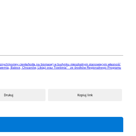
cznych/pompy ciepła/kotła na biomasę) w budynku mieszkalnym stanowiącym własność
Alwernia, Babice, Chrzanów, Libiąż oraz Trzebinia” ze środków Regionalnego Programu
Drukuj
Kopiuj link