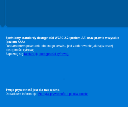
Spełniamy standardy dostępności WCAG 2.2 (poziom AA) oraz prawie wszystkie
(poziom AAA).
Fundamentem powstania obecnego serwisu jest zaoferowanie jak najszerszej
dostępności cyfrowej.
Zapoznaj się
Deklaracją dostępności cyfrowej.
RODO Zgodne
RODO przyjazne narzędzia
Twoja prywatność jest dla nas ważna.
Dodatkowe informacje:
Polityka prywatności i plików cookie