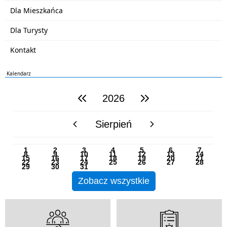
Dla Mieszkańca
Dla Turysty
Kontakt
Kalendarz
2026
poprzedni rok
następny rok
Sierpień
poprzedni miesiąc
następny miesiąc
PN
WT
ŚR
CZ
PI
SO
NI
1
2
3
4
5
6
7
8
9
10
11
12
13
14
15
16
17
18
19
20
21
22
23
24
25
26
27
28
29
30
31
Zobacz wszystkie