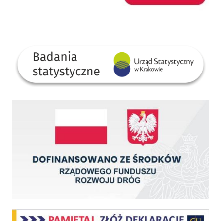
GUS
Dofinansowano ze środków Rządowego Funduszu Rozwoju Dróg
Centralna Ewidencja Emisyjności Budynków - z dniem 1 lipca 2021 r. obowiązkowe deklar