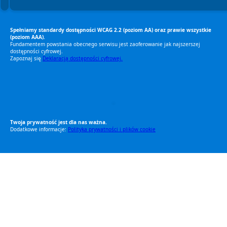
Spełniamy standardy dostępności WCAG 2.2 (poziom AA) oraz prawie wszystkie
(poziom AAA).
Fundamentem powstania obecnego serwisu jest zaoferowanie jak najszerszej
dostępności cyfrowej.
Zapoznaj się
Deklaracją dostępności cyfrowej.
RODO Zgodne
RODO przyjazne narzędzia
Twoja prywatność jest dla nas ważna.
Dodatkowe informacje:
Polityka prywatności i plików cookie