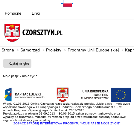
Pomocne
Linki
Strona
Samorząd
Projekty
Programy Unii Europejskiej
Kapi
Czytaj na głos
Moje pasje – moje życie
W dniu 01.08.2013 Gmina Czorsztyn rozpoczęła realizację projektu „Moje pasje – moje życie”
współfinansowanego w z Europejskiego Funduszu Społecznego poddziałanie 9.1.2 w
ramach Programu Operacyjnego Kapitał Ludzki 2007-2013.
Projekt zakłada w okresie 01.09.2013 – 30.06.2015 zakup pomocy naukowych, oraz
wyjazdy do filharmonii, muzeum. W ramach projektu przeprowadzone zostaną dodatkowe
zajęcia dla młodzieży gimnazjalnej.
ZOBACZ STRONĘ INTERNETOWĄ PROJEKTU "MOJE PASJE MOJE ŻYCIE"