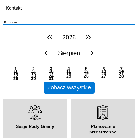
Kontakt
Kalendarz
2026
poprzedni rok
następny rok
Sierpień
poprzedni miesiąc
następny miesiąc
PN
WT
ŚR
CZ
PI
SO
NI
1
2
3
4
5
6
7
8
9
10
11
12
13
14
15
16
17
18
19
20
21
22
23
24
25
26
27
28
29
30
31
Zobacz wszystkie
Sesje Rady Gminy
Planowanie
przestrzenne