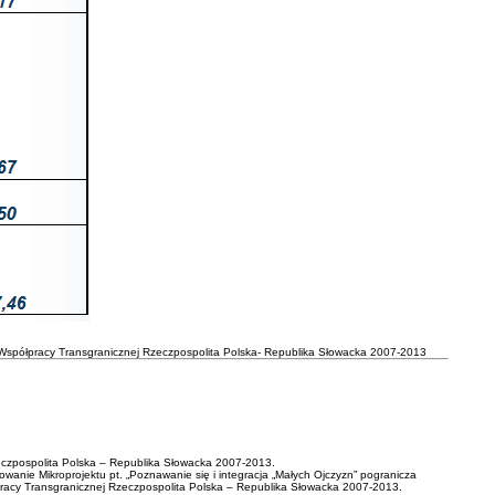
Współpracy Transgranicznej Rzeczpospolita Polska- Republika Słowacka 2007-2013
czpospolita Polska – Republika Słowacka 2007-2013.
nie Mikroprojektu pt. „Poznawanie się i integracja „Małych Ojczyzn” pogranicza
acy Transgranicznej Rzeczpospolita Polska – Republika Słowacka 2007-2013.