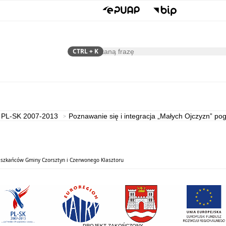
CTRL
+ K
Szukaj
Samorząd
Dla Mieszkańca
PL-SK 2007-2013
Poznawanie się i integracja „Małych Ojczyzn” p
ieszkańców Gminy Czorsztyn i Czerwonego Klasztoru
PROJEKT ZAKOŃCZONY