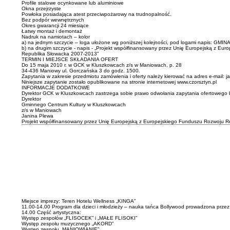
Profile stalowe ocynkowane lub aluminiowe
Okna przejrzyste
Powłoka posiadająca atest przeciwpożarowy na trudnopalność.
Bez podpór wewnętrznych
Okres gwarancji 24 miesiące
Łatwy montaż i demontaż
Nadruk na namiotach – kolor
a) na jednym szczycie – loga ułożone wg poniższej kolejności, pod logami napis: GMIN
b) na drugim szczycie - napis - „Projekt współfinansowany przez Unię Europejską z E
Republika Słowacka 2007-2013"
TERMIN I MIEJSCE SKŁADANIA OFERT
Do 15 maja 2010 r. w GCK w Kluszkowcach z/s w Maniowach, p. 28
34-436 Maniowy ul. Gorczańska 3 do godz. 1500.
Zapytania w zakresie przedmiotu zamówienia i oferty należy kierować na adres e-mail: 
Niniejsze zapytanie zostało opublikowane na stronie internetowej www.czorsztyn.pl
INFORMACJE DODATKOWE
Dyrektor GCK w Kluszkowcach zastrzega sobie prawo odwołania zapytania ofertowego 
Dyrektor
Gminnego Centrum Kultury w Kluszkowcach
z/s w Maniowach
Janina Plewa
Projekt współfinansowany przez Unię Europejską z Europejskiego Funduszu Rozwoju R
Miejsce imprezy: Teren Hotelu Wellness „KINGA”
11.00-14.00 Program dla dzieci i młodzieży – nauka tańca Bollywood prowadzona prz
14.00 Część artystyczna:
Występ zespołów „FLISOCEK” i „MAŁE FLISOKI”
Występ zespołu muzycznego „AKORD”
Występ zespołu „MANIOWIANIE”