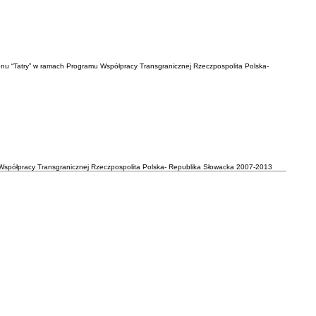
onu “Tatry” w ramach Programu Współpracy Transgranicznej Rzeczpospolita Polska-
Współpracy Transgranicznej Rzeczpospolita Polska- Republika Słowacka 2007-2013