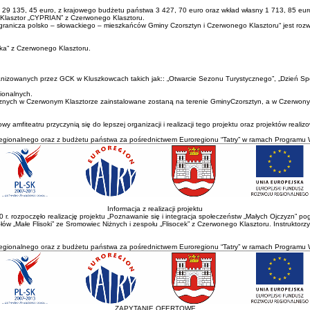
R 29 135, 45 euro, z krajowego budżetu państwa 3 427, 70 euro oraz wkład własny 1 713, 85 eur
 Klasztor „CYPRIAN” z Czerwonego Klasztoru.
granicza polsko – słowackiego – mieszkańców Gminy Czorsztyn i Czerwonego Klasztoru“ jest rozw
cka“ z Czerwonego Klasztoru.
nizowanych przez GCK w Kluszkowcach takich jak:: „Otwarcie Sezonu Turystycznego”, „Dzień Spor
ionalnych.
ystycznych w Czerwonym Klasztorze zainstalowane zostaną na terenie GminyCzorsztyn, a w Czerwon
mfiteatru przyczynią się do lepszej organizacji i realizacji tego projektu oraz projektów reali
egionalnego oraz z budżetu państwa za pośrednictwem Euroregionu “Tatry” w ramach Programu 
Informacja z realizacji projektu
 rozpoczęło realizację projektu „Poznawanie się i integracja społeczeństw „Małych Ojczyzn” p
ów „Małe Flisoki” ze Sromowiec Niżnych i zespołu „Flisocek” z Czerwonego Klasztoru. Instruktorzy
egionalnego oraz z budżetu państwa za pośrednictwem Euroregionu “Tatry” w ramach Programu 
ZAPYTANIE OFERTOWE