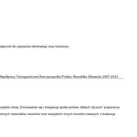
ałącznik do zapytania ofertowego oraz kosztorys.
Współpracy Transgranicznej Rzeczpospolita Polska- Republika Słowacka 2007-2013
ojektu drzwi „Poznawanie się i integracja społeczeństw „Małych Ojczyzn” pogranicza
nych materiałów, narzutów oraz wszystkich innych kosztów zwianych z realizacja