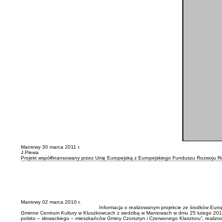
Maniowy 30 marca 2011 r.
J.Plewa
Projekt współfinansowany przez Unię Europejską z Europejskiego Funduszu Rozwoju R
Maniowy 02 marca 2010 r.
Informacja o realizowanym projekcie ze środków Eu
Gminne Centrum Kultury w Kluszkowcach z siedzibą w Maniowach w dniu 25 lutego 2010 
polsko – słowackiego – mieszkańców Gminy Czorsztyn i Czerwonego Klasztoru”, reali