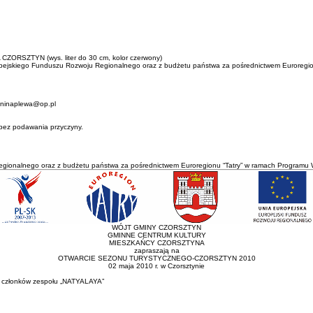
A CZORSZTYN (wys. liter do 30 cm, kolor czerwony)
uropejskiego Funduszu Rozwoju Regionalnego oraz z budżetu państwa za pośrednictwem Euroregi
janinaplewa@op.pl
bez podawania przyczyny.
egionalnego oraz z budżetu państwa za pośrednictwem Euroregionu “Tatry” w ramach Programu 
WÓJT GMINY CZORSZTYN
GMINNE CENTRUM KULTURY
MIESZKAŃCY CZORSZTYNA
zapraszają na
OTWARCIE SEZONU TURYSTYCZNEGO-CZORSZTYN 2010
02 maja 2010 r. w Czorsztynie
ez członków zespołu „NATYALAYA”