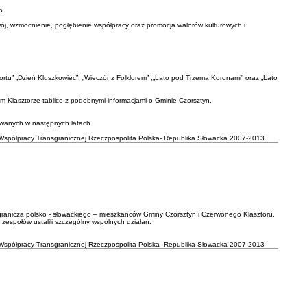
o.
ój, wzmocnienie, pogłębienie współpracy oraz promocja walorów kulturowych i
tu” „Dzień Kluszkowiec”, „Wieczór z Folklorem” ,„Lato pod Trzema Koronami” oraz „Lato
ym Klasztorze tablice z podobnymi informacjami o Gminie Czorsztyn.
zowanych w następnych latach.
Współpracy Transgranicznej Rzeczpospolita Polska- Republika Słowacka 2007-2013
ogranicza polsko - słowackiego – mieszkańców Gminy Czorsztyn i Czerwonego Klasztoru.
 zespołów ustalili szczególny wspólnych działań.
Współpracy Transgranicznej Rzeczpospolita Polska- Republika Słowacka 2007-2013