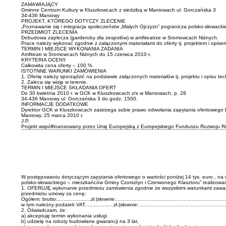
ZAMAWIAJĄCY
Gminne Centrum Kultury w Kluszkowcach z siedzibą w Maniowach ul. Gorczańska 3
34-436 Maniowy
PROJEKT, KTÓREGO DOTYCZY ZLECENIE
„Poznawanie się i integracja społeczeństw „Małych Ojczyzn” pogranicza polsko-słowack
PRZEDMIOT ZLECENIA
Dobudowa zaplecza (garderoby dla zespołów) w amfiteatrze w Sromowcach Niżnych.
Prace należy wykonać zgodnie z załączonymi materiałami do oferty tj. projektem i opise
TERMIN I MIEJSCE WYKONANIA ZADANIA
Amfiteatr w Sromowcach Niżnych do 15 czerwca 2010 r.
KRYTERIA OCENY
Całkowita cena oferty – 100 %
ISTOTNNE WARUNKI ZAMÓWIENIA
1. Ofertę należy sporządzić na podstawie załączonych materiałów tj. projektu i opisu 
2. Zaleca się wizję w terenie.
TERMIN I MIEJSCE SKŁADANIA OFERT
Do 30 kwietnia 2010 r. w GCK w Kluszkowcach z/s w Maniowach, p. 28
34-436 Maniowy ul. Gorczańska 3 do godz. 1500.
INFORMACJE DODATKOWE
Dyrektor GCK w Kluszkowcach zastrzega sobie prawo odwołania zapytania ofertowego 
Maniowy, 25 marca 2010 r.
J.P.
Projekt współfinansowany przez Unię Europejską z Europejskiego Funduszu Rozwoju R
W postępowaniu dotyczącym zapytania ofertowego o wartości poniżej 14 tys. euro , na 
polsko-słowackiego – mieszkańców Gminy Czorsztyn i Czerwonego Klasztoru” realizow
1. OFERUJĘ wykonanie przedmiotu zamówienia zgodnie ze wszystkimi warunkami zawartym
przedmiotu umowy za cenę:
Ogółem: brutto:......................zł.(słownie:………………………………………………………….
w tym należny podatek VAT...................zł.(słownie:……………………………………………
2. Oświadczam, że:
a) akceptuję termin wykonania usługi
b) udzielę na roboty budowlane gwarancji na 3 lat,