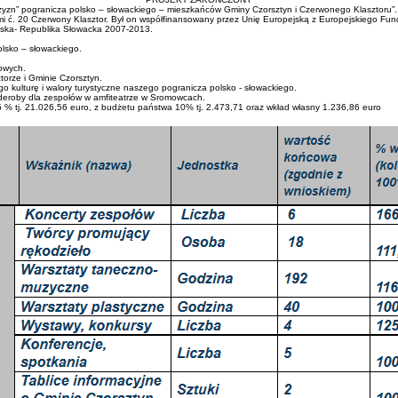
czyzn” pogranicza polsko – słowackiego – mieszkańców Gminy Czorsztyn i Czerwonego Klasztoru”. R
pami ć. 20 Czerwony Klasztor. Był on współfinansowany przez Unię Europejską z Europejskiego 
lska- Republika Słowacka 2007-2013.
olsko – słowackiego.
owych.
torze i Gminie Czorsztyn.
o kulturę i walory turystyczne naszego pogranicza polsko - słowackiego.
deroby dla zespołów w amfiteatrze w Sromowcach.
 % tj. 21.026,56 euro, z budżetu państwa 10% tj. 2.473,71 oraz wkład własny 1.236,86 euro