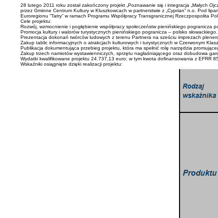
28 lutego 2011 roku został zakończony projekt „Poznawanie się i integracja „Małych Oj
przez Gminne Centrum Kultury w Kluszkowcach w partnerstwie z „Cyprian” n.o. Pod li
Euroregionu “Tatry” w ramach Programu Współpracy Transgranicznej Rzeczpospolita Po
Cele projektu:
Rozwój, wzmocnienie i pogłębienie współpracy społeczeństw pienińskiego pogranicza p
Promocja kultury i walorów turystycznych pienińskiego pogranicza – polsko słowackiego.
Prezentacja dokonań twórców ludowych z terenu Partnera na sześciu imprezach plener
Zakup tablic informacyjnych o atrakcjach kulturowych i turystycznych w Czerwonym Klasz
Publikacja dokumentująca przebieg projektu, która ma spełnić rolę narzędzia promująceg
Zakup trzech namiotów wystawienniczych, sprzętu nagłaśniającego oraz dobudowa gar
Wydatki kwalifikowane projektu 24.737,13 euro; w tym kwota dofinansowania z EFRR 85
Wskaźniki osiągnięte dzięki realizacji projektu: