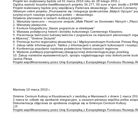
Projekt ten realizowany będzie od 01 marca 2010 roku do 28 lutego 2011 r.
Ogólna wartość kosztów kwalifikowanych projektu 34 277, 00 euro w tym: środki z EFR
Projekt realizowany będzie przy współpracy Partenara słowackiego - Muzeum Czerwony
Głównym celem projektu „Poznawanie się i integracja społeczeństw „Małych Ojczyzn“ po
turystycznych naszego pogranicza polsko – słowackiego.
Działania planowane w ramach realizacji projektu:
1. Warsztaty taneczno – muzyczne zespołu „Małe Flisoki“ ze Sromowiec Niżnych i „Fliso
2. Warsztaty plastyczne.
3. Konkurs fotograficzny „Nasze pogranicze w obiektywie“
4. Wystawa poświęcona historii i dorobku kulturowego Czerwonego Klasztoru.
5. Prezentacja twórczości ludowej twórców z pogranicza na imprezach plenerowych orga
w Mizernej”, "Gminne Dożynki"
6. Promocja kuchni regionalnej słowackiej na I Międzynarodowym Konkursie Potraw Reg
7. Zakup tablic informacyjnych. Tablice z informacjami o atrakcjach kulturowych i tur
8. Konferencja popularno naukowa poświeciona historii naszych regionow.
9. Wydanie publikacji poprojektowej (dwujęzycznej) dokumentującej jego przebieg.
10. Zakup namiotów wystawienniczych, sprzętu nagłaśniającego oraz dokończenie budowy a
Janina Plewa
Projekt współfinansowany przez Unię Europejską z Europejskiego Funduszu Rozwoju R
Maniowy 10 marca 2010 r.
Gminne Centrum Kultury w Kluszkowcach z siedzibą w Maniowach z dniem 1 marca 2010 r.
2 marca br. odbyło się spotkanie integracyjne, a zarazem pierwsza wspólna próba zespoł
Dokumentacja zdjęciowa ze spotkania znajduje się w Gminnym Centrum Kultury.
J.P.
Projekt współfinansowany przez Unię Europejską z Europejskiego Funduszu Rozwoju R