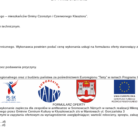
iego – mieszkańców Gminy Czorsztyn i Czerwonego Klasztoru”.
m technicznym.
technicznego. Wykonawca powinien podać cenę wykonania usługi na formularzu oferty stanowiący z
bez podawania przyczyny.
egionalnego oraz z budżetu państwa za pośrednictwem Euroregionu “Tatry” w ramach Programu 
FORMULARZ OFERTY
wykonanie zaplecza dla zespołów w amfiteatrze w Sromowcach Niżnych w ramach realizacji Mikropr
anego przez Gminne Centrum Kultury w Kluszkowcach z/s w Maniowach ul. Gorczańska 3
i w zapytaniu ofertowym za wynagrodzenie uwzględniające; wartość robocizny, sprzętu, zakupio
.zł)
…zł)