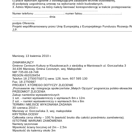
c) prace wykonam zgodnie z obowiązującymi zasadami techniki budowlanej,
d) podpiszę uzgodnioną umowę na wykonanie robót budowlanych,
3. Adres Wykonawcy, na który należy kierować korespondencję w trakcie postępowania:
……………………………………………………………………………
Numer telefonu …………………………; numer faksu…………………………….......;
......................................... dnia
..........................
podpis Oferenta
Projekt współfinansowany przez Unię Europejską z Europejskiego Funduszu Rozwoju R
J.P.
Maniowy, 13 kwietnia 2010 r.
ZAMAWIAJĄCY
Gminne Centrum Kultury w Kluszkowcach z siedzibą w Maniowach ul. Gorczańska 3
34-436 Maniowy, Gmina Czorsztyn, woj. Małopolski
NIP 735-00-18-748
REGON 492028454
Telefon 18 2750070(071) wew. 128, kom. 607 595 130
Fax. 18 2750987
PROJEKT, KTÓREGO DOTYCZY ZLECENIE
„Poznawanie się i integracja społeczeństw „Małych Ojczyzn” pogranicza polsko-słowack
PRZEDMIOT ZLECENIA
Zakup namiotów wystawienniczych
1 szt. - namiot wystawienniczy o wymiarach 8m x 12m
2 szt. – namiot wystawienniczy o wymiarach 6m x 8m
TERMIN I MIEJSCE WYKONANIA ZADANIA
30 czerwca 2010 r.
Maniowy ul. Gorczańska 3, woj. małopolskie
KRYTERIA OCENY
Całkowita cena oferty – 100 % (wartość brutto dla całości przedmiotu zamówienia).
ISTOTNNE WARUNKI ZAMÓWIENIA
Namioty sezonowe
Wysokość ściany bocznej od 2m – 2,5m
Wysokość do kalenicy około 3m