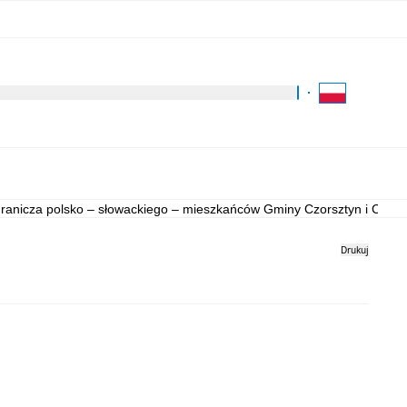
Kliknij aby wyszukać za 
Dla Turysty
Kontakt
ogranicza polsko – słowackiego – mieszkańców Gminy Czorsztyn i Czer
Drukuj