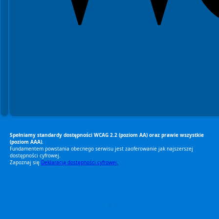
Spełniamy standardy dostępności WCAG 2.2 (poziom AA) oraz prawie wszystkie
(poziom AAA).
Fundamentem powstania obecnego serwisu jest zaoferowanie jak najszerszej
dostępności cyfrowej.
Zapoznaj się
Deklaracją dostępności cyfrowej.
RODO Zgodne
RODO przyjazne narzędzia