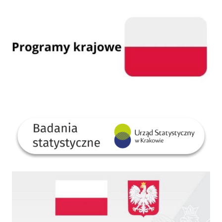
GUS
Dofinansowano ze środków Rządowego Funduszu Rozwoju Dróg