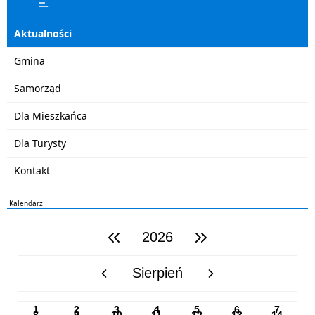
Aktualności
Gmina
Samorząd
Dla Mieszkańca
Dla Turysty
Kontakt
Kalendarz
2026
poprzedni rok
następny rok
Sierpień
poprzedni miesiąc
następny miesiąc
PN
WT
ŚR
CZ
PI
SO
NI
1
2
3
4
5
6
7
8
9
10
11
12
13
14