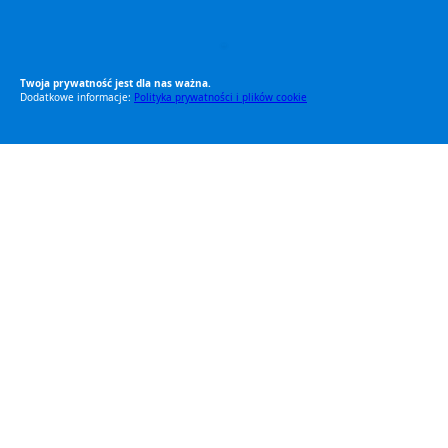
RODO Zgodne
RODO przyjazne narzędzia
Twoja prywatność jest dla nas ważna.
Dodatkowe informacje:
Polityka prywatności i plików cookie