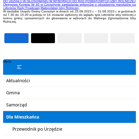
DO UDZIAŁU W GŁOSOWANIU W WYBORACH DO RAD POWIATOWYCH IZBY ROLNICZEJ
Okręgowa Komisja Nr 40 w Czorsztynie zawiadamia wyborców o obsadzeniu mandatów na
członków Rady Powitowej Małopolskiej Izby Rolniczej.
W siedzibie Urzędu Gminy Czorsztyn w dniach od 25.08.2023 r. – 31.08.2023 r. w godzinach
od 7.30 do 15.00 w pokoju nr 14 zostanie wyłożony do wglądu spis członków izby rolniczej z
terenu gminy, uprawnionych do głosowania w wyborach do Walnego Zgromadzenia Izby
Rolniczej.
Menu
Aktualności
Gmina
Samorząd
Dla Mieszkańca
Przewodnik po Urzędzie