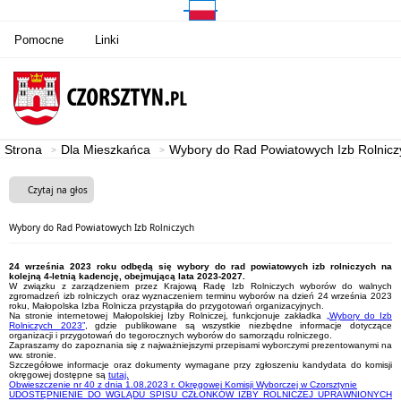
Pomocne
Linki
Strona
Dla Mieszkańca
Wybory do Rad Powiatowych Izb Rolnicz
Czytaj na głos
Wybory do Rad Powiatowych Izb Rolniczych
24 września 2023 roku odbędą się wybory do rad powiatowych izb rolniczych na
kolejną 4-letnią kadencję, obejmującą lata 2023-2027.
W związku z zarządzeniem przez Krajową Radę Izb Rolniczych wyborów do walnych
zgromadzeń izb rolniczych oraz wyznaczeniem terminu wyborów na dzień 24 września 2023
roku, Małopolska Izba Rolnicza przystąpiła do przygotowań organizacyjnych.
Na stronie internetowej Małopolskiej Izby Rolniczej, funkcjonuje zakładka
„Wybory do Izb
Rolniczych 2023”
, gdzie publikowane są wszystkie niezbędne informacje dotyczące
organizacji i przygotowań do tegorocznych wyborów do samorządu rolniczego.
Zapraszamy do zapoznania się z najważniejszymi przepisami wyborczymi prezentowanymi na
ww. stronie.
Szczegółowe informacje oraz dokumenty wymagane przy zgłoszeniu kandydata do komisji
okręgowej dostępne są
tutaj.
Obwieszczenie nr 40 z dnia 1.08.2023 r. Okręgowej Komisji Wyborczej w Czorsztynie
UDOSTĘPNIENIE DO WGLĄDU SPISU CZŁONKÓW IZBY ROLNICZEJ UPRAWNIONYCH