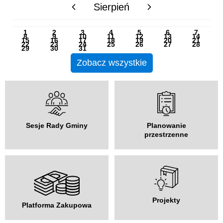
Sierpień
poprzedni miesiąc
następny miesiąc
PN
WT
ŚR
CZ
PI
SO
NI
1
2
3
4
5
6
7
8
9
10
11
12
13
14
15
16
17
18
19
20
21
22
23
24
25
26
27
28
29
30
31
Zobacz wszystkie
Sesje Rady Gminy
Planowanie
przestrzenne
Projekty
Platforma Zakupowa