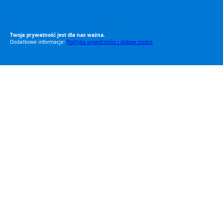
RODO Zgodne
RODO przyjazne narzędzia
Twoja prywatność jest dla nas ważna.
Dodatkowe informacje:
Polityka prywatności i plików cookie