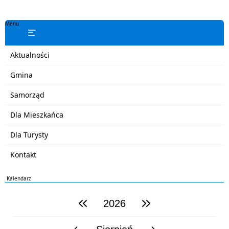
Menu
Aktualności
Gmina
Samorząd
Dla Mieszkańca
Dla Turysty
Kontakt
Kalendarz
2026
poprzedni rok
następny rok
poprzedni miesiąc
następny miesiąc