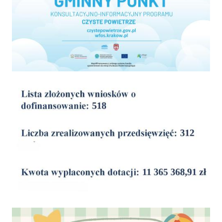
wyniki
Dofinansowanie Żłobka Aktywny Maluch