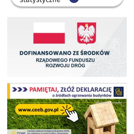
Dofinansowano ze środków Rządowego Funduszu Rozwoju Dróg
Centralna Ewidencja Emisyjności Budynków - z dniem 1 lipca 2021 r. obowiązkowe deklar