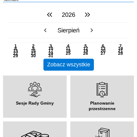
2026
poprzedni rok
następny rok
Sierpień
poprzedni miesiąc
następny miesiąc
PN
WT
ŚR
CZ
PI
SO
NI
1
2
3
4
5
6
7
8
9
10
11
12
13
14
15
16
17
18
19
20
21
22
23
24
25
26
27
28
29
30
31
Zobacz wszystkie
Sesje Rady Gminy
Planowanie
przestrzenne