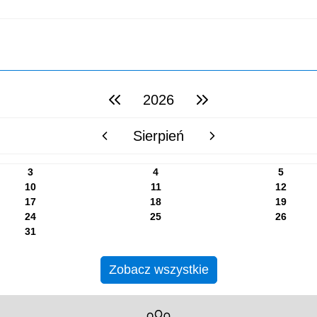
2026
poprzedni rok
następny rok
Sierpień
poprzedni miesiąc
następny miesiąc
3
4
5
10
11
12
17
18
19
24
25
26
31
Zobacz wszystkie