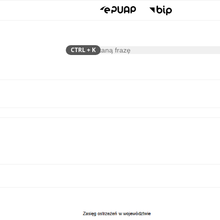
CTRL
+ K
Szukaj
Samorząd
Dla Mieszkańca