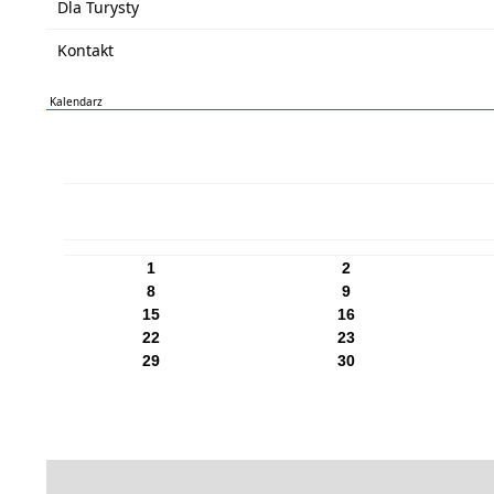
Dla Turysty
Kontakt
Kalendarz
PN
WT
ŚR
CZ
PI
SO
NI
1
2
8
9
15
16
22
23
29
30