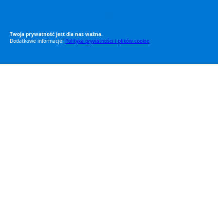
RODO Zgodne
RODO przyjazne narzędzia
Twoja prywatność jest dla nas ważna.
Dodatkowe informacje:
Polityka prywatności i plików cookie