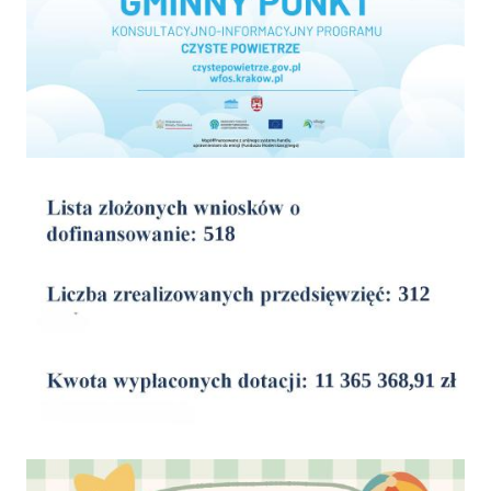
wyniki
Dofinansowanie Żłobka Aktywny Maluch