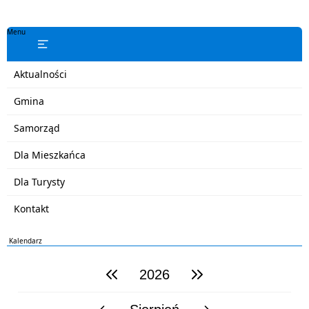
Menu
Aktualności
Gmina
Samorząd
Dla Mieszkańca
Dla Turysty
Kontakt
Kalendarz
2026
poprzedni rok
następny rok
poprzedni miesiąc
następny miesiąc