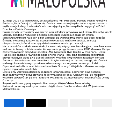
31 maja 2026 r. w Maniowach, po zakończeniu VIII Przeglądu Folkloru Pienin, Gorców i
Podhala „Nuta Dunajca”, odbyło się również pełne atrakcji wydarzenie zorganizowane z
myślą o najmłodszych mieszkańcach naszej gminy – „Na skrzydłach przygody” – Dzień
Dziecka w Gminie Czorsztyn.
Najmłodszych uczestników wydarzenia oraz młodzież przywitała Wójt Gminy Czorsztyn Aneta
Markus, składając wszystkim dzieciom serdeczne życzenia z okazji ich święta.
Maniowski Amfiteatr na jeden dzień zamienił się w prawdziwą krainę dziecięcej radości,
śmiechu i wspólnej zabawy. Na uczestników czekało mnóstwo atrakcji, animacji i
niespodzianek, które dostarczyły dzieciom niezapomnianych emocji.
Na uczestników czekało wiele atrakcji – warsztaty artystyczne i edukacyjne, dmuchańce oraz
malowanie twarzy, a także strażackie wyzwania przygotowane przez OSP Maniowy. Dużym
zainteresowaniem cieszył się spektakl „Miś Tymoteusz Rym Cim Ci” w wykonaniu Teatru
Rabcio, nie zabrakło również pełnego energii Piana Party oraz piłkarskich konkurencji
przygotowanych przez LKS Lubań Maniowy. Wspólne świętowanie zakończył koncert
Anatoma, który dostarczył uczestnikom nie tylko świetnej muzycznej energii, ale również
ważnego i wartościowego przekazu skierowanego szczególnie do młodych ludzi.
O poczęstunek dla uczestników zadbało Koło Gospodyń Wiejskich z Maniów, serwując
pyszne regionalne smakołyki.
Dziękujemy wszystkim dzieciom, rodzicom, organizatorom, partnerom oraz osobom
zaangażowanym w przygotowanie tego wyjątkowego dnia. Cieszymy się, że mogliśmy
wspólnie stworzyć tak piękne i radosne wydarzenie dla najmłodszych mieszkańców Gminy
Czorsztyn.
Projekt realizowany przy wsparciu finansowym Województwa Małopolskiego.
Patronat honorowy nad wydarzeniem objął Łukasz Smółka – Marszałek Województwa
Małopolskiego.