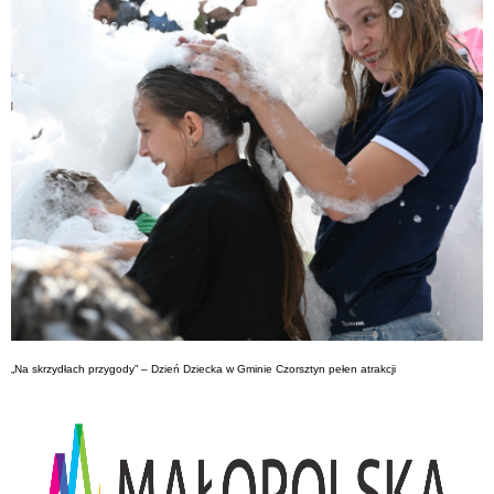
„Na skrzydłach przygody” – Dzień Dziecka w Gminie Czorsztyn pełen atrakcji