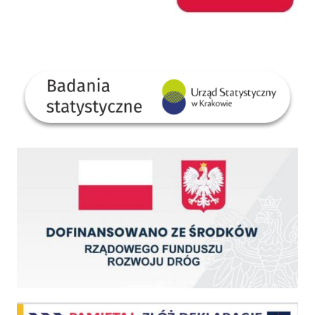
GUS
Dofinansowano ze środków Rządowego Funduszu Rozwoju Dróg
Centralna Ewidencja Emisyjności Budynków - z dniem 1 lipca 2021 r. obowiązkowe deklar