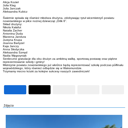
Alicja Kozieł
Julia Klag
Julia Janczak
Aleksandra Kubicz
Świetnie spisała się również młodsza drużyna, zdobywając tytuł wicemistrzyń powiatu
nowotarskiego w piłce nożnej dziewcząt „Orlik 6”.
Skład drużyny:
Nikola Kałafut
Natalia Zacher
Antonina Duda
Marzena Jandura
Justyna Krupa
Joanna Bartyzel
Kaja Janczy
Anna Słodyczka
Aleksandra Szmyd
Nadia Węgrzyniak
Serdeczne gratulacje dla obu drużyn za ambitną walkę, sportową postawę oraz piękne
reprezentowanie szkoły i gminy!
Mistrzynie powiatu nowotarskiego już wkrótce będą reprezentować szkołę podczas półfinału
wojewódzkiego, który również odbędzie się w Waksmundzie.
Trzymamy mocno kciuki za kolejne sukcesy naszych zawodniczek!
Zdjęcia