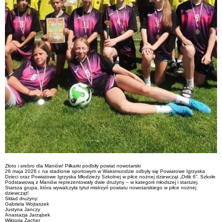
Złoto i srebro dla Maniów! Piłkarki podbiły powiat nowotarski
26 maja 2026 r. na stadionie sportowym w Waksmundzie odbyły się Powiatowe Igrzyska
Dzieci oraz Powiatowe Igrzyska Młodzieży Szkolnej w piłce nożnej dziewcząt „Orlik 6”. Szkołe
Podstawową z Maniów reprezentowały dwie drużyny – w kategorii młodszej i starszej.
Starsza grupa, która wywalczyła tytuł mistrzyń powiatu nowotarskiego w piłce nożnej
dziewcząt!
Skład drużyny:
Gabriela Wojtaszek
Justyna Janczy
Anastazja Jarząbek
Wiktoria Zacher