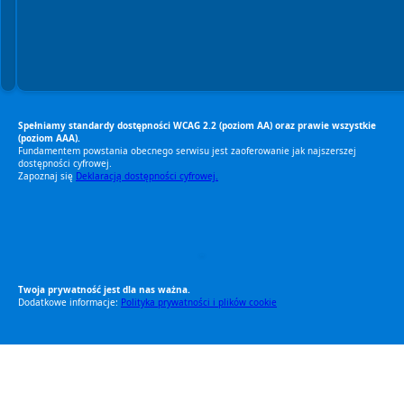
Spełniamy standardy dostępności WCAG 2.2 (poziom AA) oraz prawie wszystkie
(poziom AAA).
Fundamentem powstania obecnego serwisu jest zaoferowanie jak najszerszej
dostępności cyfrowej.
Zapoznaj się
Deklaracją dostępności cyfrowej.
RODO Zgodne
RODO przyjazne narzędzia
Twoja prywatność jest dla nas ważna.
Dodatkowe informacje:
Polityka prywatności i plików cookie