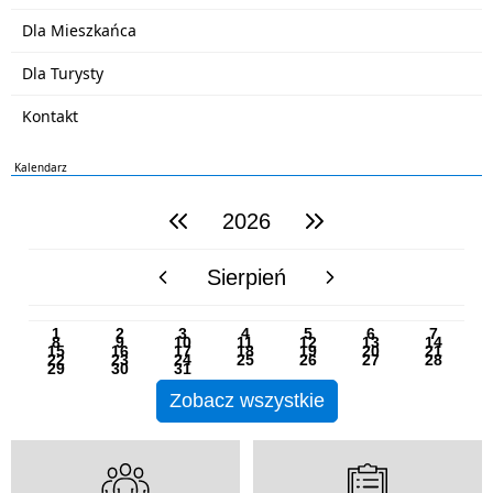
Dla Mieszkańca
Dla Turysty
Kontakt
Kalendarz
2026
poprzedni rok
następny rok
Sierpień
poprzedni miesiąc
następny miesiąc
PN
WT
ŚR
CZ
PI
SO
NI
1
2
3
4
5
6
7
8
9
10
11
12
13
14
15
16
17
18
19
20
21
22
23
24
25
26
27
28
29
30
31
Zobacz wszystkie