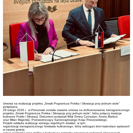
Umowa na realizację projektu „Smaki Pogranicza Polska i Słowacja przy jednym stole”
podpisana
26 lutego 2026 r. w Preszowie została zawarta umowa na dofinansowanie transgranicznego
projektu „Smaki Pogranicza Polska i Słowacja przy jednym stole”, który połączy tradycje
kulinarne Polski i Słowacji. Dokument podpisali Wójt Gminy Czorsztyn, Aneta Markus
oraz Milan Majerský, Przewodniczący Samorządowego Kraju Preszowskiego.
Projekt zakłada realizację szeregu wspólnych działań, w tym:
organizację transgranicznego festiwalu kulinarnego, który wzbogaci letni kalendarz wydarzeń
w naszej gminie,
zakup namiotów oraz stołów z ławkami na potrzeby organizacji wydarzeń plenerowych,