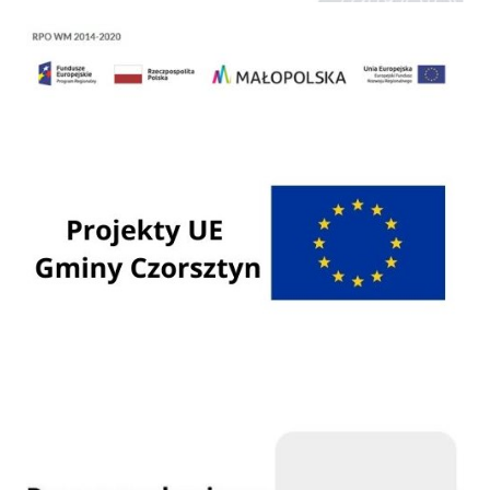
Regionalny Program Operacyjny Województwa Małopolskiego na lata 2014 - 2020
Programy Unii Europejskiej
Programy krajowe