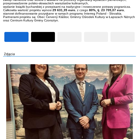
przeprowadzenie polsko-słowackich warsztatów kulinarnych,
wydanie książki kucharskiej z przepisami na tradycyjne i nowoczesne potrawy pogranicza.
Całkowita wartość projektu wynosi
29 631,35 euro
, z czego
80%, tj. 23 705,07 euro
,
stanowi dofinansowanie pozyskane w ramach programu Interreg Poland - Slovakia.
Partnerami projektu są: Obec Červený Kláštor, Gminny Ośrodek Kultury w Łapszach Niżnych
oraz Centrum Kultury Gminy Czorsztyn.
Zdjęcia