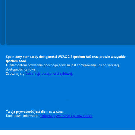
Spełniamy standardy dostępności WCAG 2.2 (poziom AA) oraz prawie wszystkie
(poziom AAA).
Fundamentem powstania obecnego serwisu jest zaoferowanie jak najszerszej
dostępności cyfrowej.
Zapoznaj się
Deklaracją dostępności cyfrowej.
RODO Zgodne
RODO przyjazne narzędzia
Twoja prywatność jest dla nas ważna.
Dodatkowe informacje:
Polityka prywatności i plików cookie