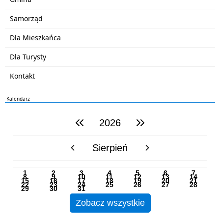
Samorząd
Dla Mieszkańca
Dla Turysty
Kontakt
Kalendarz
2026
poprzedni rok
następny rok
Sierpień
poprzedni miesiąc
następny miesiąc
PN
WT
ŚR
CZ
PI
SO
NI
1
2
3
4
5
6
7
8
9
10
11
12
13
14
15
16
17
18
19
20
21
22
23
24
25
26
27
28
29
30
31
Zobacz wszystkie