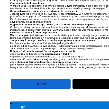
Kończy się okres przejściowy w programie Czyste Powietrze w naborze trwającym od 31.
Złóż wniosek do końca lipca
W marcu 2025 r. ruszył nowy nabór w programie Czyste Powietrze, a dla osób, które pon
kwalifikowane od 28 maja 2024 r. Po tym terminie ta możliwość przestaje obowiązywać.
Ostatni dzwonek – kończy się wyjątkowy okres wsparcia
Jeszcze tylko do końca lipca br. trwa tzw. okres przejściowy w nowej wersji programu
powodów nie zdążyli złożyć wniosku o dofinansowanie przed zawieszeniem poprzednie
Od 1 sierpnia termin ponoszenia kosztów kwalifikowanych w nowym programie Czyste P
użytkowania, nie będą kwalifikowane.
Najpierw termomodernizacja, potem gaz – to klucz do pełnego wsparcia
Ci, którzy czekają na ponowne uruchomienie naboru dotyczącego dofinansowania na ga
związane np. z ociepleniem budynku, wymianą okien i drzwi lub wentylacją. Dopiero wte
Odwrotna kolejność? Będą ograniczenia
Warto pamiętać
: jeśli jako pierwszy zostanie złożony wniosek o dotację na gaz, a nie 
termomodernizacja (wniosek w nowej wersji programu), potem gaz (wniosek w poprzednie
Jak połączyć dotacje z dwóch naborów w programie Czyste Powietrze?
Możliwe jest połączenie dwóch dotacji dla jednego budynku:
z naboru od 31.03.2025 r. (nowe zasady – tutaj skorzystaj z okresu przejściowego i moż
ze wznowionego naboru – w połowie lipca – dotyczącego kotłów gazowych
Kolejność składania wniosków ma ogromne znaczenie:
Jeśli poniosłeś koszty termomodernizacji w 2024 r.:
najpierw złóż wniosek w naborze od 31.03.2025 r. do końca lipca
następnie złóż wniosek w starszej wersji programu na dofinansowanie do źródła gazow
Jeśli planujesz termomodernizację dopiero w przyszłości:
jeśli najpierw złożysz wniosek w naborze na źródła gazowe – musisz zakończyć i rozlicz
Uwaga: wnioski składane w naborze na dofinansowanie do źródła gazowego zamontowane
Facebook
portal X
Menu