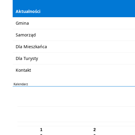
Aktualności
Gmina
Samorząd
Dla Mieszkańca
Dla Turysty
Kontakt
Kalendarz
PN
WT
ŚR
CZ
PI
SO
NI
1
2