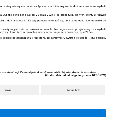
 on cztery miesiące – do końca lipca – i umożliwia uzyskanie dofinansowania na wydatki
za wydatki poniesione już od 28 maja 2024 r. To propozycja dla tych, którzy z różnych
osku o dofinansowanie. Koszty poniesione wcześniej, jak i przed oddaniem budynku do
ć, należy najpierw złożyć wniosek w ramach obecnego okresu przejściowego na wydatki
ny w połowie lipca w ramach starszej wersji programu obowiązującej w 2024 r.
dopiero po zakończeniu i rozliczeniu tej inwestycji. Odwrotna kolejność – czyli najpierw
modernizacji. Pamiętaj jednak o odpowiedniej kolejności składania wniosków.
(Zródło: Materiał udostępniony przez NFOŚiGW.)
Drukuj
Kopiuj link