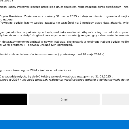
03.2025 r.
iosły koszty inwestycji jeszcze przed jego uruchomieniem, wprowadzono okres przejściowy. Trwa
 Czyste Powietrze. Został on uruchomiony 31 marca 2025 r. i daje możliwość uzyskania dotacji 
go naboru.
owietrze będzie liczony według zasady: nie wcześniej niż 6 miesięcy przed datą złożenia wni
z, już wkrótce, w połowie lipca, będą mieli taką możliwość. Aby móc z tego w pełni skorzysta
dy będzie można złożyć drugi wniosek – tym razem o dotację na gaz, gdy nabór zostanie wznowio
ten dotyczący termomodernizacji w nowym naborze, skorzystanie z kolejnego naboru będzie możliwe 
j wersji programu) – pozwala uniknąć tych ograniczeń.
liwości rozliczenia kosztów termomodernizacji poniesionych od 28 maja 2024 r.)
ego zamontowanego w 2024 r. (nabór w połowie lipca)
yć to przedsięwzięcie, by złożyć kolejny wniosek w naborze trwającym od 31.03.2025 r.
go w 2024 r. nie będą wymagały rozliczenia wcześniejszego wniosku o dofinansowanie do termo
Email