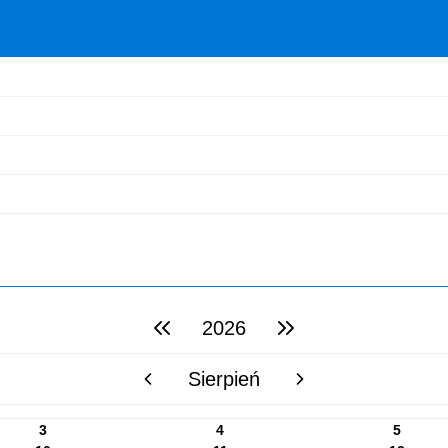
2026
poprzedni rok
następny rok
Sierpień
poprzedni miesiąc
następny miesiąc
3
4
5