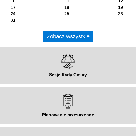
10
11
12
17
18
19
24
25
26
31
Zobacz wszystkie
Sesje Rady Gminy
Planowanie przestrzenne