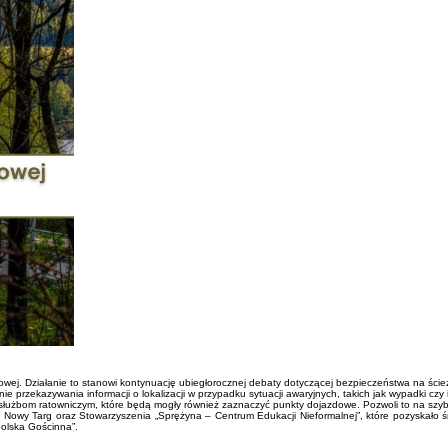
ej. Działanie to stanowi kontynuację ubiegłorocznej debaty dotyczącej bezpieczeństwa na ścież
 przekazywania informacji o lokalizacji w przypadku sytuacji awaryjnych, takich jak wypadki czy
służbom ratowniczym, które będą mogły również zaznaczyć punkty dojazdowe. Pozwoli to na szyb
owy Targ oraz Stowarzyszenia „Sprężyna – Centrum Edukacji Nieformalnej”, które pozyskało środ
olska Gościnna”.