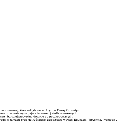
ce rowerowej, która odbyła się w Urzędzie Gminy Czorsztyn.
 inne zdarzenia wymagające interwencji służb ratunkowych.
sze i bardziej precyzyjne dotarcie do poszkodowanych.
ki w ramach projektu „Góralskie Dziedzictwo w Akcji: Edukacja, Turystyka, Promocja”,