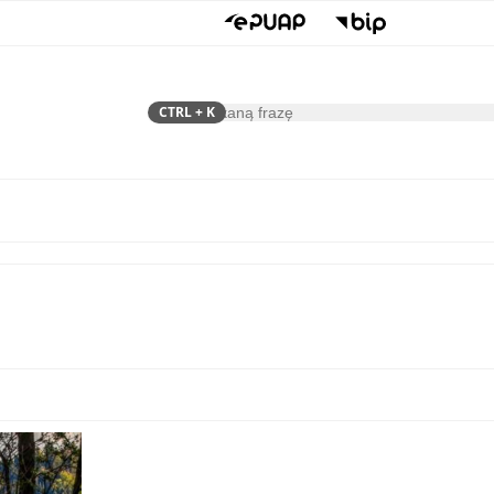
CTRL
+ K
Szukaj
Samorząd
Dla Mieszkańca