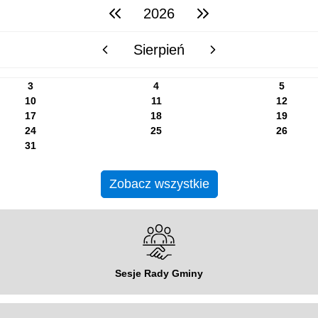
2026
poprzedni rok
następny rok
Sierpień
poprzedni miesiąc
następny miesiąc
3
4
5
10
11
12
17
18
19
24
25
26
31
Zobacz wszystkie
Sesje Rady Gminy