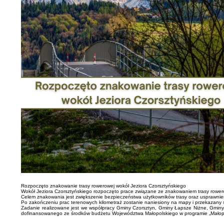
Rozpoczęto znakowanie trasy rowerowej wokół Jeziora Czorsztyńskiego
Wokół Jeziora Czorsztyńskiego rozpoczęto prace związane ze znakowaniem trasy rowerow
Celem znakowania jest zwiększenie bezpieczeństwa użytkowników trasy oraz usprawnienie
Po zakończeniu prac terenowych kilometraż zostanie naniesiony na mapy i przekazany 
Zadanie realizowane jest we współpracy Gminy Czorsztyn, Gminy Łapsze Niżne, Gminy N
dofinansowanego ze środków budżetu Województwa Małopolskiego w programie „Małop