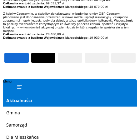
Całkowita wartość zadania:
69 531,37 zł
Dofinansowanie z budżetu Województwa Małopolskiego:
48 670,00 zł
Z kolei w Czorsztynie, w świetlicy zlokalizowanej w budynku remizy OSP Czorsztyn,
planowane jest doposażenie przestrzeni w nowe meble i sprzęt rekreacyjny. Zakupione
zostaną m.in. stoły, krzesła, pufy dla dzieci, a także stół bilardowy i piłkarzyki. Wyposażenie
to posłuży mieszkańcom korzystającym ze świetlicy podczas zebrań, spotkań i inicjatyw
lokalnych – w tym również aktywnej grupie młodzieży, która regularnie spotyka się w tym
miejscu.
Całkowita wartość zadania:
28 480,00 zł
Dofinansowanie z budżetu Województwa Małopolskiego:
19 930,00 zł
Menu
Aktualności
Gmina
Samorząd
Dla Mieszkańca