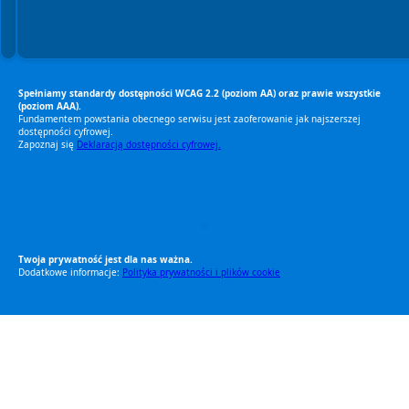
Spełniamy standardy dostępności WCAG 2.2 (poziom AA) oraz prawie wszystkie
(poziom AAA).
Fundamentem powstania obecnego serwisu jest zaoferowanie jak najszerszej
dostępności cyfrowej.
Zapoznaj się
Deklaracją dostępności cyfrowej.
RODO Zgodne
RODO przyjazne narzędzia
Twoja prywatność jest dla nas ważna.
Dodatkowe informacje:
Polityka prywatności i plików cookie