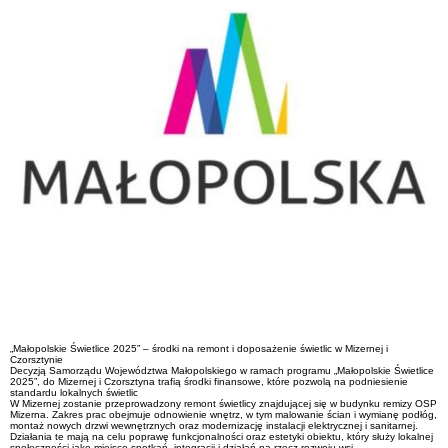
„Małopolskie Świetlice 2025” – środki na remont i doposażenie świetlic w Mizernej i
Czorsztynie
Decyzją Samorządu Województwa Małopolskiego w ramach programu „Małopolskie Świetlice
2025”, do Mizernej i Czorsztyna trafią środki finansowe, które pozwolą na podniesienie
standardu lokalnych świetlic
W Mizernej zostanie przeprowadzony remont świetlicy znajdującej się w budynku remizy OSP
Mizerna. Zakres prac obejmuje odnowienie wnętrz, w tym malowanie ścian i wymianę podłóg,
montaż nowych drzwi wewnętrznych oraz modernizację instalacji elektrycznej i sanitarnej.
Działania te mają na celu poprawę funkcjonalności oraz estetyki obiektu, który służy lokalnej
społeczności jako miejsce spotkań, integracji i działań na rzecz rozwoju wsi.