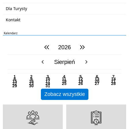
Dla Turysty
Kontakt
Kalendarz
2026
poprzedni rok
następny rok
Sierpień
poprzedni miesiąc
następny miesiąc
PN
WT
ŚR
CZ
PI
SO
NI
1
2
3
4
5
6
7
8
9
10
11
12
13
14
15
16
17
18
19
20
21
22
23
24
25
26
27
28
29
30
31
Zobacz wszystkie