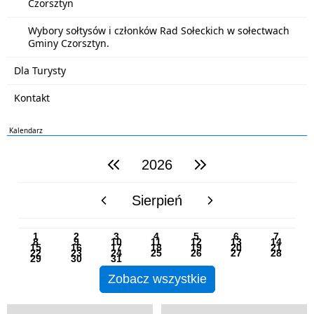
Czorsztyn
Wybory sołtysów i członków Rad Sołeckich w sołectwach
Gminy Czorsztyn.
Dla Turysty
Kontakt
Kalendarz
2026
poprzedni rok
następny rok
Sierpień
poprzedni miesiąc
następny miesiąc
PN
WT
ŚR
CZ
PI
SO
NI
1
2
3
4
5
6
7
8
9
10
11
12
13
14
15
16
17
18
19
20
21
22
23
24
25
26
27
28
29
30
31
Zobacz wszystkie