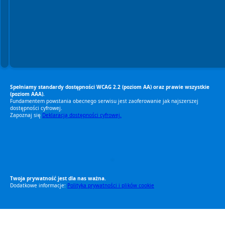
Spełniamy standardy dostępności WCAG 2.2 (poziom AA) oraz prawie wszystkie
(poziom AAA).
Fundamentem powstania obecnego serwisu jest zaoferowanie jak najszerszej
dostępności cyfrowej.
Zapoznaj się
Deklaracją dostępności cyfrowej.
RODO Zgodne
RODO przyjazne narzędzia
Twoja prywatność jest dla nas ważna.
Dodatkowe informacje:
Polityka prywatności i plików cookie