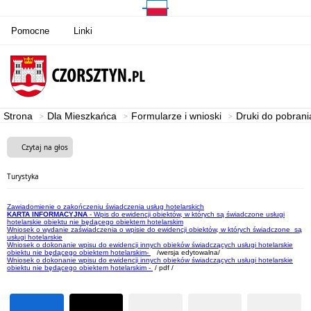
Pomocne
Linki
Strona
Dla Mieszkańca
Formularze i wnioski
Druki do pobrani
Czytaj na głos
Turystyka
Zawiadomienie o zakończeniu świadczenia usług hotelarskich
KARTA INFORMACYJNA
- Wpis do ewidencji obiektów, w których są świadczone usługi
hotelarskie obiektu nie będącego obiektem hotelarskim
Wniosek o wydanie zaświadczenia o wpisie do ewidencji obiektów, w których świadczone są
usługi hotelarskie
Wniosek o dokonanie wpisu do ewidencji innych obieków świadczących usługi hotelarskie
obiektu nie będącego obiektem hotelarskim-
/wersja edytowalna/
Wniosek o dokonanie wpisu do ewidencji innych obieków świadczących usługi hotelarskie
obiektu nie będącego obiektem hotelarskim -
/ pdf /