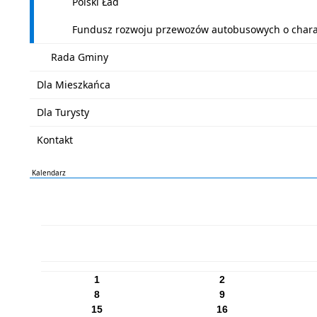
Polski Ład
Fundusz rozwoju przewozów autobusowych o charak
Rada Gminy
Dla Mieszkańca
Dla Turysty
Kontakt
Kalendarz
PN
WT
ŚR
CZ
PI
SO
NI
1
2
8
9
15
16