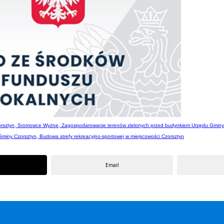
orsztyn, Sromowce Wyżne, Zagospodarowanie terenów zielonych przed budynkiem Urzędu Gminy
Gminy Czorsztyn, Budowa strefy rekreacyjno-sportowej w miejscowości Czorsztyn
Email