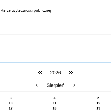
terze użyteczności publicznej
2026
poprzedni rok
następny rok
Sierpień
poprzedni miesiąc
następny miesiąc
3
4
5
10
11
12
17
18
19