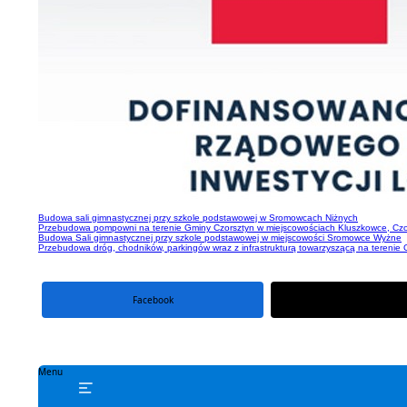
Budowa sali gimnastycznej przy szkole podstawowej w Sromowcach Niżnych
Przebudowa pompowni na terenie Gminy Czorsztyn w miejscowościach Kluszkowce, Cz
Budowa Sali gimnastycznej przy szkole podstawowej w miejscowości Sromowce Wyżne
Przebudowa dróg, chodników, parkingów wraz z infrastrukturą towarzyszącą na terenie 
Facebook
portal X
Menu