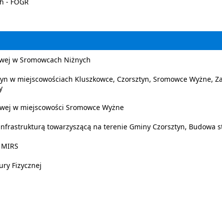
h - FOGR
owej w Sromowcach Niżnych
yn w miejscowościach Kluszkowce, Czorsztyn, Sromowce Wyżne, Z
y
owej w miejscowości Sromowce Wyżne
nfrastrukturą towarzyszącą na terenie Gminy Czorsztyn, Budowa st
– MIRS
ry Fizycznej